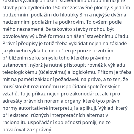
zákona vyžadují ohlášení stavebnímu úřadu mimo jiné
stavby pro bydlení do 150 m2 zastavěné plochy, s jedním
podzemním podlažím do hloubky 3 m a nejvýše dvěma
nadzemními podlažími a podkrovím. To ovšem podle
mého neznamená, že takovéto stavby mohou být
povolovány výlučně formou ohlášení stavebnímu úřadu.
Právní předpisy je totiž třeba vykládat nejen na základě
jazykového výkladu, neboť ten je pouze prvotním
přiblížením se ke smyslu toho kterého právního
ustanovení, nýbrž je nutné přistoupit rovněž k výkladu
teleologickému (účelovému) a logickému. Přitom je třeba
mít na paměti základní požadavek na právo, a to ten, že
musí sloužit rozumnému uspořádání společenských
vztahů. To je příkaz nejen pro zákonodárce, ale i pro
adresáty právních norem a orgány, které tyto právní
normy autoritativně interpretují a aplikují. Výklad, který
při existenci různých interpretačních alternativ
racionalitu uspořádání společnosti pomíjí, nelze
považovat za správný.