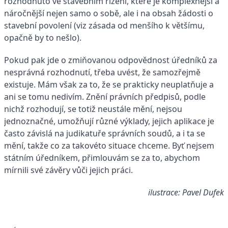
rozhodnuto ve stavebním řízení, které je komplexnější a
náročnější nejen samo o sobě, ale i na obsah žádosti o
stavební povolení (viz zásada od menšího k většímu,
opačně by to nešlo).
Pokud pak jde o zmiňovanou odpovědnost úředníků za
nesprávná rozhodnutí, třeba uvést, že samozřejmě
existuje. Mám však za to, že se prakticky neuplatňuje a
ani se tomu nedivím. Znění právních předpisů, podle
nichž rozhodují, se totiž neustále mění, nejsou
jednoznačné, umožňují různé výklady, jejich aplikace je
často závislá na judikatuře správních soudů, a i ta se
mění, takže co za takovéto situace chceme. Byť nejsem
státním úředníkem, přimlouvám se za to, abychom
mírnili své závěry vůči jejich práci.
ilustrace: Pavel Dufek