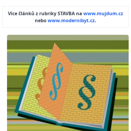
Více článků z rubriky STAVBA na
www.mujdum.cz
nebo
www.modernibyt.cz
.