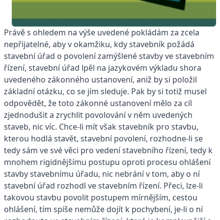
Právě s ohledem na výše uvedené pokládám za zcela
nepřijatelné, aby v okamžiku, kdy stavebník požádá
stavební úřad o povolení zamýšlené stavby ve stavebním
řízení, stavební úřad lpěl na jazykovém výkladu shora
uvedeného zákonného ustanovení, aniž by si položil
základní otázku, co se jím sleduje. Pak by si totiž musel
odpovědět, že toto zákonné ustanovení mělo za cíl
zjednodušit a zrychlit povolování v něm uvedených
staveb, nic víc. Chce-li mít však stavebník pro stavbu,
kterou hodlá stavět, stavební povolení, rozhodne-li se
tedy sám ve své věci pro vedení stavebního řízení, tedy k
mnohem rigidnějšímu postupu oproti procesu ohlášení
stavby stavebnímu úřadu, nic nebrání v tom, aby o ní
stavební úřad rozhodl ve stavebním řízení. Přeci, lze-li
takovou stavbu povolit postupem mírnějším, cestou
ohlášení, tím spíše nemůže dojít k pochybení, je-li o ní