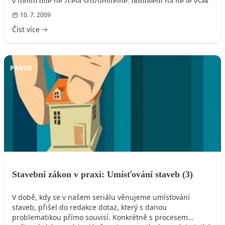
v tomto díle ne zcela srozumitelné, odpovědi na ně je však
možno dohledat v předchozích číslech Mého domu nebo
10. 7. 2009
na těchto stránkách.
Číst více
PRÁVO
Stavební zákon v praxi: Umísťování staveb (3)
V době, kdy se v našem seriálu věnujeme umísťování
staveb, přišel do redakce dotaz, který s danou
problematikou přímo souvisí. Konkrétně s procesem