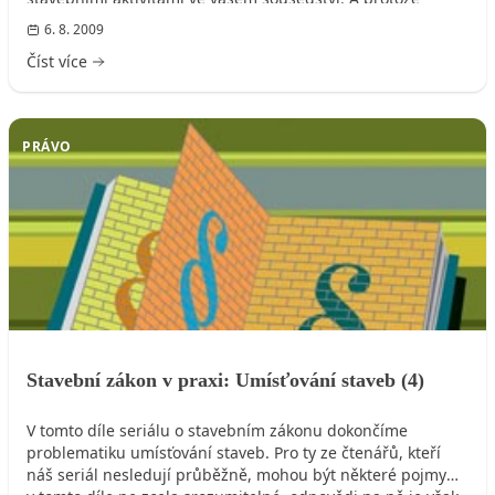
odpovědi na konkrétní dotazy jsou leckdy názornější
6. 8. 2009
a srozumitelnější než obecný výklad zákona, věříme, že
Číst více
jejich zveřejnění bude přínosem i pro ostatní čtenáře, kteří
se mohou dostat do podobné situace.
PRÁVO
Stavební zákon v praxi: Umísťování staveb (4)
V tomto díle seriálu o stavebním zákonu dokončíme
problematiku umísťování staveb. Pro ty ze čtenářů, kteří
náš seriál nesledují průběžně, mohou být některé pojmy