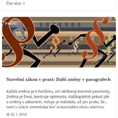
Číst více
PRÁVO
Stavební zákon v praxi: Další změny v paragrafech
Každá změna je k horšímu, zní oblíbený bonmot pesimisty.
Změna je život, kontruje optimista. Každopádně pokud jde
o změny v zákonech, miluje je málokdo, už jen proto, že
není v silách smrtelníka bez právnického titulu všechny
inovace ohlídat. A právě proto jsme se rozhodli požádat
23. 1. 2010
autora této rubriky o shrnutí, co nového přinese nový rok v