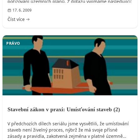
pořizování územních plánů. Z dotazu vyjímáme následující:
17. 6. 2009
Číst více
PRÁVO
Stavební zákon v praxi: Umísťování staveb (2)
V předchozích dílech seriálu jsme vysvětlili, že umísťování
staveb není živelný proces, nýbrž že má svoje přísné
zásady a pravidla, zakotvená zejména v platné územně