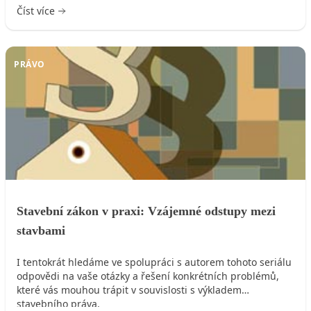
Číst více
oblasti, která zajímá každého stavebníka i majitele
nemovitosti, tedy v oblasti stavebního zákona.
PRÁVO
Stavební zákon v praxi: Vzájemné odstupy mezi
stavbami
I tentokrát hledáme ve spolupráci s autorem tohoto seriálu
odpovědi na vaše otázky a řešení konkrétních problémů,
které vás mouhou trápit v souvislosti s výkladem
stavebního práva.