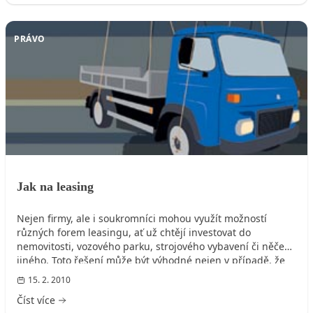
PRÁVO
Jak na leasing
Nejen firmy, ale i soukromníci mohou využít možností
různých forem leasingu, ať už chtějí investovat do
nemovitosti, vozového parku, strojového vybavení či něčeho
jiného. Toto řešení může být výhodné nejen v případě, že
se vám nedostává finanční hotovosti.
15. 2. 2010
Číst více