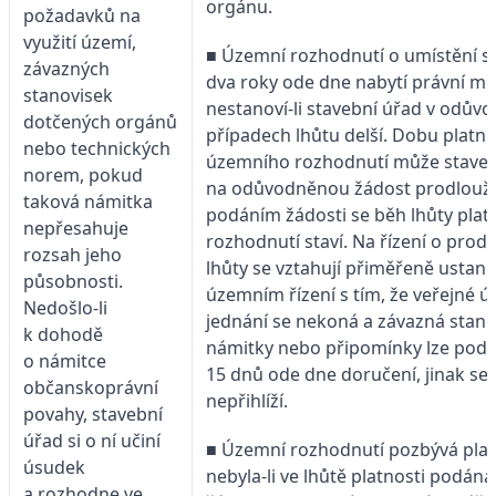
orgánu.
požadavků na
využití území,
■ Územní rozhodnutí o umístění st
závazných
dva roky ode dne nabytí právní mo
stanovisek
nestanoví-li stavební úřad v odův
dotčených orgánů
případech lhůtu delší. Dobu platno
nebo technických
územního rozhodnutí může staveb
norem, pokud
na odůvodněnou žádost prodlouži
taková námitka
podáním žádosti se běh lhůty plat
nepřesahuje
rozhodnutí staví. Na řízení o prod
rozsah jeho
lhůty se vztahují přiměřeně ustano
působnosti.
územním řízení s tím, že veřejné ú
Nedošlo-li
jednání se nekoná a závazná stano
k dohodě
námitky nebo připomínky lze podat
o námitce
15 dnů ode dne doručení, jinak se
občanskoprávní
nepřihlíží.
povahy, stavební
úřad si o ní učiní
■ Územní rozhodnutí pozbývá plat
úsudek
nebyla-li ve lhůtě platnosti podán
a rozhodne ve