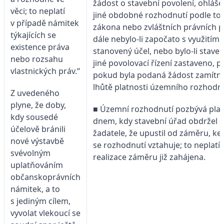
žádost o stavební povolení, ohláš
věci; to neplatí
jiné obdobné rozhodnutí podle to
v případě námitek
zákona nebo zvláštních právních p
týkajících se
dále nebylo-li započato s využitím
existence práva
stanovený účel, nebo bylo-li stave
nebo rozsahu
jiné povolovací řízení zastaveno, 
vlastnických práv.“
pokud byla podaná žádost zamítn
lhůtě platnosti územního rozhodnu
Z uvedeného
plyne, že doby,
■ Územní rozhodnutí pozbývá plat
kdy sousedé
dnem, kdy stavební úřad obdržel s
účelově bránili
žadatele, že upustil od záměru, k
nové výstavbě
se rozhodnutí vztahuje; to neplatí, 
svévolným
realizace záměru již zahájena.
uplatňováním
občanskoprávních
námitek, a to
s jediným cílem,
vyvolat vlekoucí se