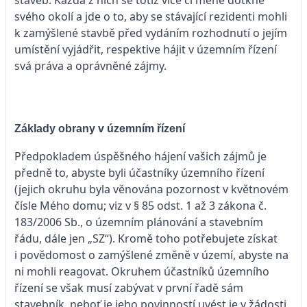
svého okolí a jde o to, aby se stávající rezidenti mohli
k zamýšlené stavbě před vydáním rozhodnutí o jejím
umístění vyjádřit, respektive hájit v územním řízení
svá práva a oprávněné zájmy.
Základy obrany v územním řízení
Předpokladem úspěšného hájení vašich zájmů je
předně to, abyste byli účastníky územního řízení
(jejich okruhu byla věnována pozornost v květnovém
čísle Mého domu; viz v § 85 odst. 1 až 3 zákona č.
183/2006 Sb., o územním plánování a stavebním
řádu, dále jen „SZ“). Kromě toho potřebujete získat
i povědomost o zamýšlené změně v území, abyste na
ni mohli reagovat. Okruhem účastníků územního
řízení se však musí zabývat v první řadě sám
stavebník, neboť je jeho povinností uvést je v žádosti