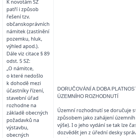
K novotám SZ
patří i způsob
řešení tzv.
občanskoprávních
námitek (zastínění
pozemku, hluk,
výhled apod.).
Dále viz citace § 89
odst. 5 SZ:
„O námitce,
o které nedošlo
k dohodě mezi
DORUČOVÁNÍ A DOBA PLATNOST
účastníky řízení,
ÚZEMNÍHO ROZHODNUTÍ
stavební úřad
rozhodne na
Územní rozhodnutí se doručuje s
základě obecných
způsobem jako zahájení územního ř
požadavků na
výše). I o jeho vydání se tak lze čas
výstavbu,
dozvědět jen z úřední desky správ
obecných