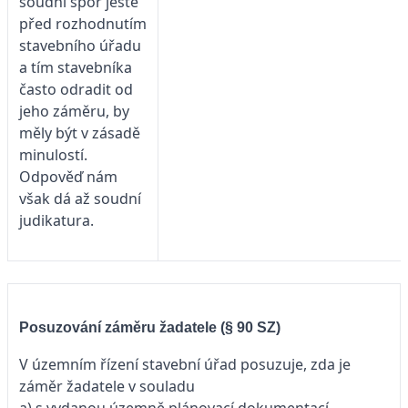
soudní spor ještě
před rozhodnutím
stavebního úřadu
a tím stavebníka
často odradit od
jeho záměru, by
měly být v zásadě
minulostí.
Odpověď nám
však dá až soudní
judikatura.
Posuzování záměru žadatele (§ 90 SZ)
V územním řízení stavební úřad posuzuje, zda je
záměr žadatele v souladu
a) s vydanou územně plánovací dokumentací,