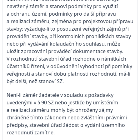
navržený záměr a stanoví podmínky pro využití
a ochranu území, podmínky pro další přípravu
a realizaci záměru, zejména pro projektovou přípravu
stavby; vyžaduje-li to posouzení veřejných zájmů při
provádění stavby, při kontrolních prohlídkách stavby
nebo při vydávání kolaudačního souhlasu, může
uložit zpracování prováděcí dokumentace stavby.
V rozhodnutí stavební úřad rozhodne o námitkách
účastníků řízení, v odůvodnění vyhodnotí připomínky
veřejnosti a stanoví dobu platnosti rozhodnutí, má-li
být delší, než stanoví SZ.
Není-li záměr žadatele v souladu s požadavky
uvedenými v § 90 SZ nebo jestliže by umístěním
a realizací záměru mohly být ohroženy zájmy
chráněné tímto zákonem nebo zvláštními právními
předpisy, stavební úřad žádost o vydání územního
rozhodnutí zamítne.