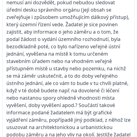
nemusí ani dozvědět, pokud nebudou sledovat
úřední desku správního orgánu (její obsah se
zveřejňuje i způsobem umožňujícím dálkový přístup),
který územní řízení vede. Žadatel je sice povinen
zajistit, aby informace o jeho záměru a o tom, že
podal žádost o vydání územního rozhodnutí, byla
bezodkladně poté, co bylo nařízeno veřejné ústní
jednání, vyvěšena na místě k tomu určeném
stavebním úřadem nebo na vhodném veřejně
přístupném místě u stavby nebo pozemku, na nichž
se má záměr uskutečnit, a to do doby veřejného
ústního jednání, ale co vám to bude v tu chvíli platné,
když v té době budete např. na dovolené či léčení
nebo nastanou spory ohledně vhodnosti místa
vyvěšení, doby vyvěšení apod.? Součástí takové
informace podané žadatelem má být grafické
vyjádření záměru, popřípadě jiný podklad, z něhož lze
usuzovat na architektonickou a urbanistickou
podobu záměru a na jeho vliv na okolí. Jestliže žadatel