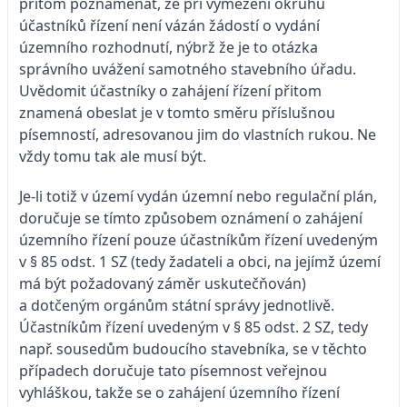
přitom poznamenat, že při vymezení okruhu
účastníků řízení není vázán žádostí o vydání
územního rozhodnutí, nýbrž že je to otázka
správního uvážení samotného stavebního úřadu.
Uvědomit účastníky o zahájení řízení přitom
znamená obeslat je v tomto směru příslušnou
písemností, adresovanou jim do vlastních rukou. Ne
vždy tomu tak ale musí být.
Je-li totiž v území vydán územní nebo regulační plán,
doručuje se tímto způsobem oznámení o zahájení
územního řízení pouze účastníkům řízení uvedeným
v § 85 odst. 1 SZ (tedy žadateli a obci, na jejímž území
má být požadovaný záměr uskutečňován)
a dotčeným orgánům státní správy jednotlivě.
Účastníkům řízení uvedeným v § 85 odst. 2 SZ, tedy
např. sousedům budoucího stavebníka, se v těchto
případech doručuje tato písemnost veřejnou
vyhláškou, takže se o zahájení územního řízení