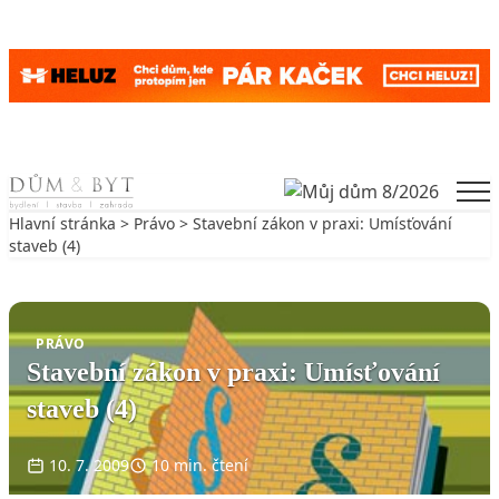
Skip to content
Men
Hlavní stránka
>
Právo
> Stavební zákon v praxi: Umísťování
staveb (4)
Zpět na Právo
PRÁVO
Stavební zákon v praxi: Umísťování
staveb (4)
10. 7. 2009
10 min. čtení