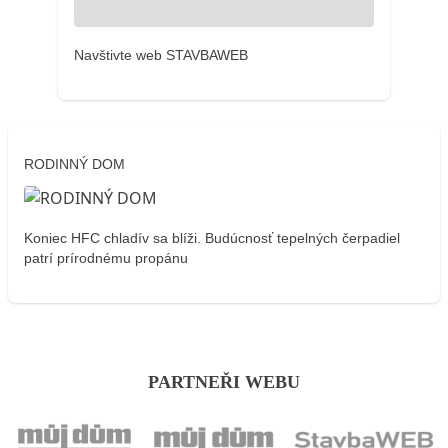
Navštivte web STAVBAWEB
RODINNÝ DOM
Koniec HFC chladív sa blíži. Budúcnosť tepelných čerpadiel
patrí prírodnému propánu
PARTNEŘI WEBU