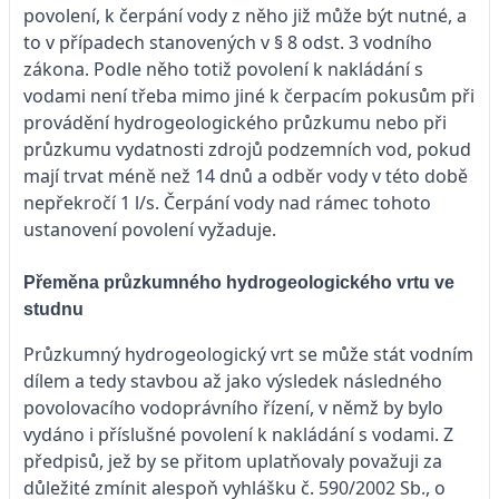
povolení, k čerpání vody z něho již může být nutné, a
to v případech stanovených v § 8 odst. 3 vodního
zákona. Podle něho totiž povolení k nakládání s
vodami není třeba mimo jiné k čerpacím pokusům při
provádění hydrogeologického průzkumu nebo při
průzkumu vydatnosti zdrojů podzemních vod, pokud
mají trvat méně než 14 dnů a odběr vody v této době
nepřekročí 1 l/s. Čerpání vody nad rámec tohoto
ustanovení povolení vyžaduje.
Přeměna průzkumného hydrogeologického vrtu ve
studnu
Průzkumný hydrogeologický vrt se může stát vodním
dílem a tedy stavbou až jako výsledek následného
povolovacího vodoprávního řízení, v němž by bylo
vydáno i příslušné povolení k nakládání s vodami. Z
předpisů, jež by se přitom uplatňovaly považuji za
důležité zmínit alespoň vyhlášku č. 590/2002 Sb., o