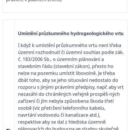
Umístění průzkumného hydrogeologického vrtu
I když k umístění průzkumného vrtu není třeba
územní rozhodnutí či územní souhlas podle zák.
č. 183/2006 Sb., o územním plánování a
stavebním řádu (stavební zákon), přesto ho
nelze na pozemku umístit libovolně. Je třeba
dbát toho, aby se jeho situování nedostalo do
rozporu s jinými právními předpisy, např. aby vrt
nezasáhl do chráněných veřejně prospěš-ných
zařízení či jím nebyla způsobena škoda třetí
osobě (viz přetržení telefonního kabelu,
navrtání vodovodu či kanalizace atd.),
respektive aby se dal z hlediska územně
plánovacích do budoucna ve studnu skutečně