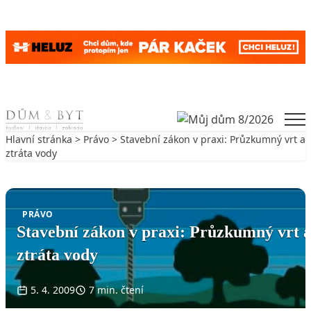
Skip to content
Men
Hlavní stránka
>
Právo
> Stavební zákon v praxi: Průzkumný vrt a
ztráta vody
Zpět na Právo
PRÁVO
Stavební zákon v praxi: Průzkumný vrt 
ztráta vody
5. 4. 2009
7 min. čtení