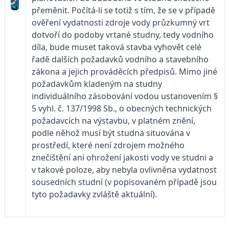
přeměnit. Počítá-li se totiž s tím, že se v případě
ověření vydatnosti zdroje vody průzkumný vrt
dotvoří do podoby vrtané studny, tedy vodního
díla, bude muset taková stavba vyhovět celé
řadě dalších požadavků vodního a stavebního
zákona a jejich prováděcích předpisů. Mimo jiné
požadavkům kladeným na studny
individuálního zásobování vodou ustanovením §
5 vyhl. č. 137/1998 Sb., o obecných technických
požadavcích na výstavbu, v platném znění,
podle něhož musí být studna situována v
prostředí, které není zdrojem možného
znečištění ani ohrožení jakosti vody ve studni a
v takové poloze, aby nebyla ovlivněna vydatnost
sousedních studní (v popisovaném případě jsou
tyto požadavky zvláště aktuální).