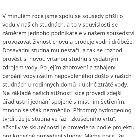
V minulém roce jsme spolu se sousedy přišli o
vodu v našich studnách, a to v souvislosti se
záměrem jednoho podnikatele v našem sousedství
provozovat živnost chovu a prodeje vodní drůbeže.
Dosavadní studna mu nestačí, a tak se rozhodl
provést si novou vrtanou studnu s vydatným
zdrojem vody. Po jejím zhotovení a zahájení
čerpání vody (zatím nepovoleného) došlo v našich
studnách u rodinných domů k úplné ztrátě vody.
Na základě našich stížností sice provedl zdejší
úřad ústní jednání spojené s místním šetřením,
mnoho se však nezměnilo. Přítomný hydrogeolog
tvrdil, že je studna ve fázi „zkušebního vrtu“,
ačkoliv ve skutečnosti je provedena podle projektu
pro konečné provedení studny. Máme pocit, že