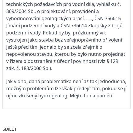
technických požadavcích pro vodní díla, vyhlášku č.
369/2004 Sb., o projektování, provádění a
vyhodnocování geologických prací, . . ., ČSN 756615
Jímání podzemní vody a ČSN 736614 Zkoušky zdrojů
podzemní vody. Pokud by byl průzkumný vrt
vystrojen jako stavba bez veřejnoprávního přivolení
ještě před tím, jednalo by se zcela zřejmě o
nepovolenou stavbu, kterou by bylo nutno projednat
v řízení o odstranění z úřední povinnosti (viz § 129
zák. č. 183/2006 Sb.).
Jak vidno, daná problematika není až tak jednoduchá,
možným problémům lze však předejít tím, pokud se jí
ujme zkušený hydrogeolog. Mějte to na paměti.
SDÍLET