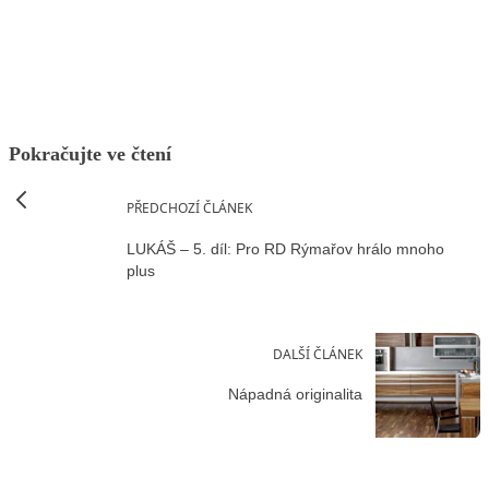
Facebook
X
LinkedIn
Email
Pokračujte ve čtení
PŘEDCHOZÍ ČLÁNEK
LUKÁŠ – 5. díl: Pro RD Rýmařov hrálo mnoho
plus
DALŠÍ ČLÁNEK
Nápadná originalita