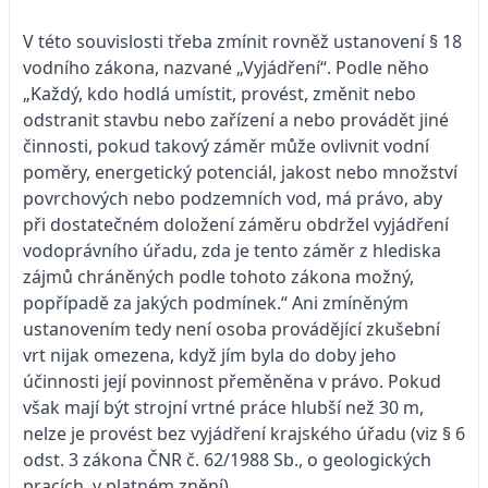
V této souvislosti třeba zmínit rovněž ustanovení § 18
vodního zákona, nazvané „Vyjádření“. Podle něho
„Každý, kdo hodlá umístit, provést, změnit nebo
odstranit stavbu nebo zařízení a nebo provádět jiné
činnosti, pokud takový záměr může ovlivnit vodní
poměry, energetický potenciál, jakost nebo množství
povrchových nebo podzemních vod, má právo, aby
při dostatečném doložení záměru obdržel vyjádření
vodoprávního úřadu, zda je tento záměr z hlediska
zájmů chráněných podle tohoto zákona možný,
popřípadě za jakých podmínek.“ Ani zmíněným
ustanovením tedy není osoba provádějící zkušební
vrt nijak omezena, když jím byla do doby jeho
účinnosti její povinnost přeměněna v právo. Pokud
však mají být strojní vrtné práce hlubší než 30 m,
nelze je provést bez vyjádření krajského úřadu (viz § 6
odst. 3 zákona ČNR č. 62/1988 Sb., o geologických
pracích, v platném znění).