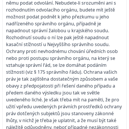
němu podat odvolání. Nebudete-li srozuměni ani s
rozhodnutím odvolacího orgánu, budete mít ještě
možnost podat podnět k jeho přezkumu u jeho
nadřízeného správního orgánu, případně je
napadnout správní žalobou u krajského soudu.
Rozhodnutí soudu o ní lze pak ještě napadnout
kasační stížností u Nejvyššího správního soudu.
Ochrany proti nevhodnému chování úředních osob
nebo proti postupu správního orgánu, na který se
vztahuje správní řád, se lze domáhat podáním
stížnosti (viz § 175 správního řádu). Ochrana vašich
práv je tak zajištěna dostatečným způsobem a vaše
obavy z předpojatosti při řešení daného případu a
předem daného výsledku jsou tak ve světle
uvedeného liché. Je však třeba mít na paměti, že pro
užití vpředu uvedených právních prostředků ochrany
práv dotčených subjektů jsou stanoveny zákonné
lhůty, v nichž je třeba je uplatnit, a že musí být také
náležitě odůvodněny, neboť případné nezákonnosti