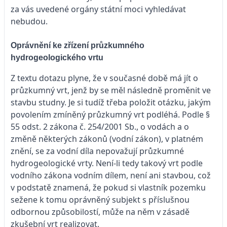
za vás uvedené orgány státní moci vyhledávat
nebudou.
Oprávnění ke zřízení průzkumného
hydrogeologického vrtu
Z textu dotazu plyne, že v současné době má jít o
průzkumný vrt, jenž by se měl následně proměnit ve
stavbu studny. Je si tudíž třeba položit otázku, jakým
povolením zmíněný průzkumný vrt podléhá. Podle §
55 odst. 2 zákona č. 254/2001 Sb., o vodách a o
změně některých zákonů (vodní zákon), v platném
znění, se za vodní díla nepovažují průzkumné
hydrogeologické vrty. Není-li tedy takový vrt podle
vodního zákona vodním dílem, není ani stavbou, což
v podstatě znamená, že pokud si vlastník pozemku
sežene k tomu oprávněný subjekt s příslušnou
odbornou způsobilostí, může na něm v zásadě
zkušební vrt realizovat.