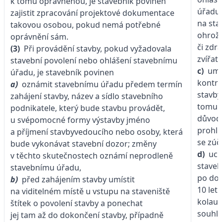
k tomu oprávněnou, je stavebník povinen
úřadu
zajistit zpracování projektové dokumentace
na sta
takovou osobou, pokud nemá potřebné
ohrožu
oprávnění sám.
či zdr
(3)
Při provádění stavby, pokud vyžadovala
zvířat,
stavební povolení nebo ohlášení stavebnímu
c)
umo
úřadu, je stavebník povinen
kontro
a)
oznámit stavebnímu úřadu předem termín
stavby
zahájení stavby, název a sídlo stavebního
tomu 
podnikatele, který bude stavbu provádět,
důvody
u svépomocné formy výstavby jméno
prohlí
a příjmení stavbyvedoucího nebo osoby, která
se zúč
bude vykonávat stavební dozor; změny
d)
uch
v těchto skutečnostech oznámí neprodleně
staveb
stavebnímu úřadu,
po do
b)
před zahájením stavby umístit
10 let
na viditelném místě u vstupu na staveniště
kolau
štítek o povolení stavby a ponechat
souhla
jej tam až do dokončení stavby, případně