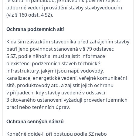
je kulturní památkou, je stavebník povinen zajistit
odborné vedení provádění stavby stavbyvedoucím
(viz § 160 odst. 4 SZ).
Ochrana podzemních sítí
K dalším závazkům stavebníka před zahájením stavby
patří jeho povinnost stanovená v § 79 odstavec
5 SZ, podle něhož si musí zajistit informace
o existenci podzemních staveb technické
infrastruktury, jakými jsou např. vodovody,
kanalizace, energetické vedení, veřejné komunikační
sítě, produktovody atd. a zajistit jejich ochranu
v případech, kdy stavby uvedené v odstavci
3 citovaného ustanovení vyžadují provedení zemních
prací nebo terénních úprav.
Ochrana cenných nálezů
Konečně dojde-li při postupu podle SZ nebo