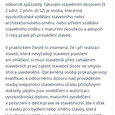
odborně způsobilý. Takovým stavebním dozorem (§
2 odst. 2 písm. d) SZ) je osoba, která má
vysokoškolské vzdělání stavebního nebo
architektonického směru, nebo střední vzdělání
stavebního směru s maturitní zkouškou a alespoň
3 roky praxe při provádění staveb.
V praktickém životě to znamená, že i při realizaci
staveb, které nevyžadují stavební povolení
ani ohlášení, si musí stavebník před zahájením
stavebních prací zajistit stavební dozor ve smyslu
shora uvedeného. Oprávněná osoba prokazuje svoji
kvalifikaci k odbornému dozoru nad prováděním
stavby svépomocí stavebnímu úřadu příslušnými
doklady, jakými jsou osvědčení o autorizaci,
vysokoškolský diplom, maturitní vysvědčení
a potvrzení o délce praxe ve stavebnictví. Jde-li však
o stavbu pro bydlení nebo změnu stavby, která