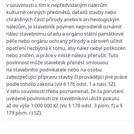
v souvislosti s tím k nepředvídaným nálezům
kulturně cenných předmětů, detailů stavby nebo
chráněných částí přírody anebo k archeologickým
nálezům, je stavebník povinen neprodleně oznámit
nález stavebnímu úřadu a orgánu státní památkové
péče nebo orgánu ochrany přírody a zároveň učinit
opatření nezbytná k tomu, aby nález nebyl poškozen
nebo zničen, a práce v místě nálezu přerušit. Tuto
povinnost může stavebník přenést smlouvou
na stavebního podnikatele nebo na osobu
zabezpečující přípravu stavby či provádějící jiné práce
podle tohoto zákona (viz § 176 odst. 1 a násl. SZ).
V této souvislosti třeba poznamenat, že za porušení
uvedené povinnosti lze stavebníkovi uložit pokutu
až do výše 1 000 000 Kč (viz § 178 odst. 3 písm. f) a §
179 písm. c) SZ).