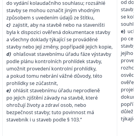
od do
do vydání kolaudačního souhlasu; rozsáhlé
stavby
stavby se mohou označit jiným vhodným
se kol
způsobem s uvedením údajů ze štítku,
souhla
c)
zajistit, aby na stavbě nebo na staveništi
e)
uch
byla k dispozici ověřená dokumentace stavby
po cel
a všechny doklady týkající se prováděné
stavb
stavby nebo její změny, popřípadě jejich kopie,
jejího
d)
ohlašovat stavebnímu úřadu fáze výstavby
proved
podle plánu kontrolních prohlídek stavby,
rozhod
umožnit provedení kontrolní prohlídky,
osvědč
a pokud tomu nebrání vážné důvody, této
ověře
prohlídky se zúčastnit,
proje
e)
ohlásit stavebnímu úřadu neprodleně
dokum
po jejich zjištění závady na stavbě, které
popříp
ohrožují životy a zdraví osob, nebo
důleži
bezpečnost stavby; tuto povinnost má
týkajíc
stavebník i u staveb podle § 103.“