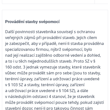
Provádění stavby svépomocí
Další povinnosti stavebníka souvisejí s ochranou
veřejných zájmů při provádění staveb. Jejich cílem
je zabezpečit, aby v případě, není-li stavba prováděna
specializovanou firmou, nýbrž svépomocí, bylo
nad její realizací zajištěno odborné vedení a dohled,
a to i u těch nejjednodušších staveb. Proto SZ v §
160 odst. 3 jednak vymezuje stavby, které stavebník
vůbec může provádět sám pro sebe (jsou to stavby,
terénní úpravy, zařízení a udržovací práce uvedené
v § 103 SZ a stavby, terénní úpravy, zařízení
a udržovací práce uvedené v § 104 SZ), a dále
v následujícím odstavci 4 stanoví, že je stavebník
může provádět svépomocí pouze tehdy, pokud zajistí
stavební dozor, není-li pro takovou činnost sám