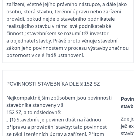
zařízení, včetně jejího právního nástupce, a dále jako
osobu, která stavbu, terénní úpravu nebo zařízení
provádí, pokud nejde o stavebního podnikatele
realizujícího stavbu v rámci své podnikatelské
činnosti; stavebníkem se rozumí též investor
a objednatel stavby. Právě proto věnuje stavební
zákon jeho povinnostem v procesu výstavby značnou
pozornost v celé řadě ustanovení.
POVINNOSTI STAVEBNÍKA DLE § 152 SZ
Nejkompaktnějším způsobem jsou povinnosti
Povinn
stavebníka stanoveny v §
stavb
152 SZ, a to následovně:
Zde jd
„
(1)
Stavebník je povinen dbát na řádnou
jež ex
přípravu a provádění stavby; tato povinnost
stavb
se týká i terénních úprav a zařízení. Přitom