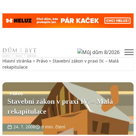
Skip to content
Men
Hlavní stránka
>
Právo
> Stavební zákon v praxi IV. – Malá
rekapitulace
Zpět na Právo
PRÁVO
Stavební zákon v praxi IV. – Malá
rekapitulace
24. 7. 2008
9 min. čtení