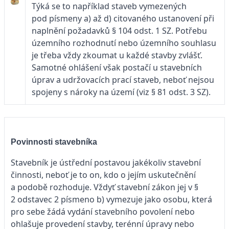
Týká se to například staveb vymezených
pod písmeny a) až d) citovaného ustanovení při
naplnění požadavků § 104 odst. 1 SZ. Potřebu
územního rozhodnutí nebo územního souhlasu
je třeba vždy zkoumat u každé stavby zvlášť.
Samotné ohlášení však postačí u stavebních
úprav a udržovacích prací staveb, neboť nejsou
spojeny s nároky na území (viz § 81 odst. 3 SZ).
Povinnosti stavebníka
Stavebník je ústřední postavou jakékoliv stavební
činnosti, neboť je to on, kdo o jejím uskutečnění
a podobě rozhoduje. Vždyť stavební zákon jej v §
2 odstavec 2 písmeno b) vymezuje jako osobu, která
pro sebe žádá vydání stavebního povolení nebo
ohlašuje provedení stavby, terénní úpravy nebo