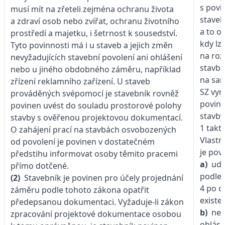
s povi
musí mít na zřeteli zejména ochranu života
staveb
a zdraví osob nebo zvířat, ochranu životního
a to o
prostředí a majetku, i šetrnost k sousedství.
kdy lz
Tyto povinnosti má i u staveb a jejich změn
na ro
nevyžadujících stavební povolení ani ohlášení
stavbu
nebo u jiného obdobného záměru, například
na sam
zřízení reklamního zařízení. U staveb
SZ vy
prováděných svépomocí je stavebník rovněž
povinn
povinen uvést do souladu prostorové polohy
stavby
stavby s ověřenou projektovou dokumentací.
1 takto
O zahájení prací na stavbách osvobozených
Vlastn
od povolení je povinen v dostatečném
je pov
předstihu informovat osoby těmito pracemi
a)
udr
přímo dotčené.
podle 
(2)
Stavebník je povinen pro účely projednání
4 po c
záměru podle tohoto zákona opatřit
existe
předepsanou dokumentaci. Vyžaduje-li zákon
b)
nep
zpracování projektové dokumentace osobou
ohlási