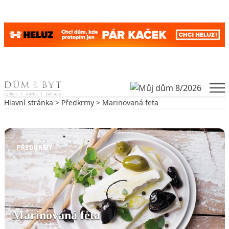
Skip to content
Men
Hlavní stránka
>
Předkrmy
> Marinovaná feta
Zpět na Předkrmy
PŘEDKRMY
Marinovaná feta