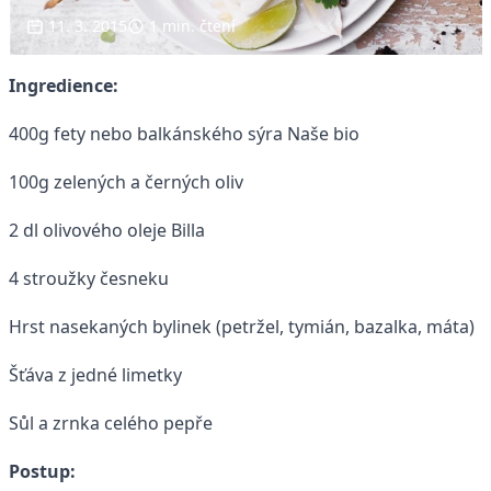
11. 3. 2015
1 min. čtení
Ingredience:
400g fety nebo balkánského sýra Naše bio
100g zelených a černých oliv
2 dl olivového oleje Billa
4 stroužky česneku
Hrst nasekaných bylinek (petržel, tymián, bazalka, máta)
Šťáva z jedné limetky
Sůl a zrnka celého pepře
Postup: