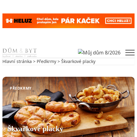
Skip to content
Men
Hlavní stránka
>
Předkrmy
> Škvarkové placky
Zpět na Předkrmy
PŘEDKRMY
Škvarkové placky