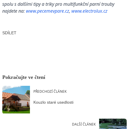
spolu s dalšími tipy a triky pro multifunkční parní trouby
najdete na:
www.pecemevpare.cz
,
www.electrolux.cz
SDÍLET
Facebook
X
LinkedIn
Email
Pokračujte ve čtení
PŘEDCHOZÍ ČLÁNEK
Kouzlo staré usedlosti
DALŠÍ ČLÁNEK