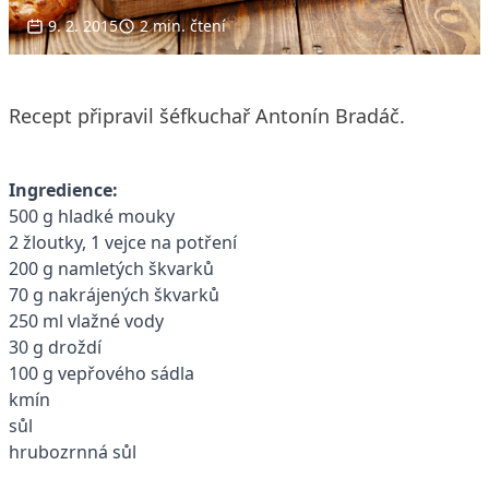
9. 2. 2015
2 min. čtení
Recept připravil šéfkuchař Antonín Bradáč.
Ingredience:
500 g hladké mouky
2 žloutky, 1 vejce na potření
200 g namletých škvarků
70 g nakrájených škvarků
250 ml vlažné vody
30 g droždí
100 g vepřového sádla
kmín
sůl
hrubozrnná sůl