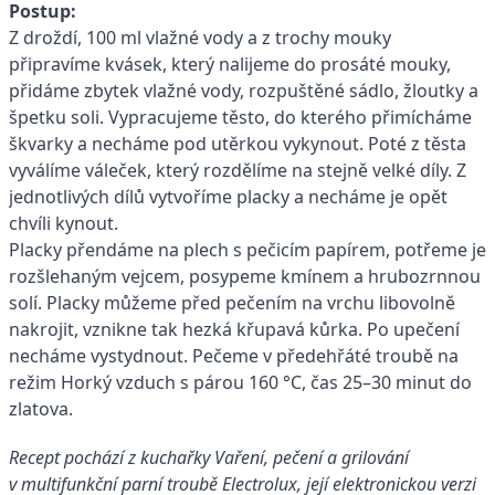
Postup:
Z droždí, 100 ml vlažné vody a z trochy mouky
připravíme kvásek, který nalijeme do prosáté mouky,
přidáme zbytek vlažné vody, rozpuštěné sádlo, žloutky a
špetku soli. Vypracujeme těsto, do kterého přimícháme
škvarky a necháme pod utěrkou vykynout. Poté z těsta
vyválíme váleček, který rozdělíme na stejně velké díly. Z
jednotlivých dílů vytvoříme placky a necháme je opět
chvíli kynout.
Placky přendáme na plech s pečicím papírem, potřeme je
rozšlehaným vejcem, posypeme kmínem a hrubozrnnou
solí. Placky můžeme před pečením na vrchu libovolně
nakrojit, vznikne tak hezká křupavá kůrka. Po upečení
necháme vystydnout. Pečeme v předehřáté troubě na
režim Horký vzduch s párou 160 °C, čas 25–30 minut do
zlatova.
Recept pochází z kuchařky Vaření, pečení a grilování
v multifunkční parní troubě Electrolux, její elektronickou verzi