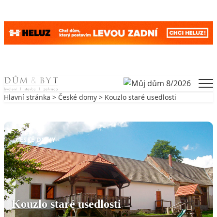
Skip to content
Men
Hlavní stránka
>
České domy
> Kouzlo staré usedlosti
Zpět na České domy
ČESKÉ DOMY
Kouzlo staré usedlosti