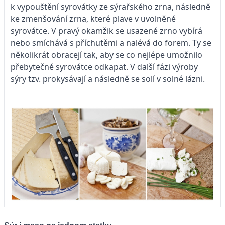
k vypouštění syrovátky ze sýrařského zrna, následně
ke zmenšování zrna, které plave v uvolněné
syrovátce. V pravý okamžik se usazené zrno vybírá
nebo smíchává s příchutěmi a nalévá do forem. Ty se
několikrát obracejí tak, aby se co nejlépe umožnilo
přebytečné syrovátce odkapat. V další fázi výroby
sýry tzv. prokysávají a následně se solí v solné lázni.