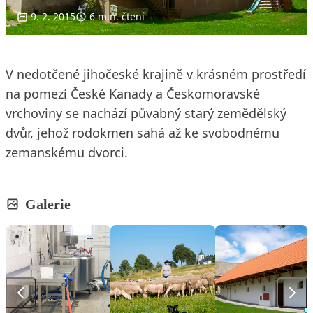
9. 2. 2015
6 min. čtení
V nedotčené jihočeské krajině v krásném prostředí
na pomezí České Kanady a Českomoravské
vrchoviny se nachází půvabný starý zemědělský
dvůr, jehož rodokmen sahá až ke svobodnému
zemanskému dvorci.
Galerie