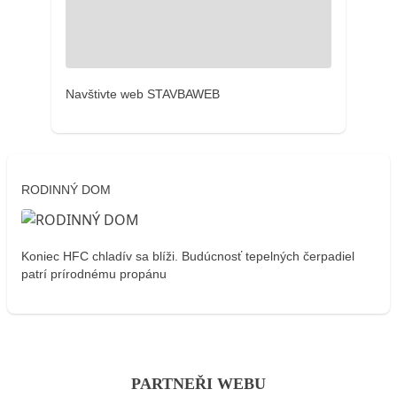
Navštivte web STAVBAWEB
RODINNÝ DOM
Koniec HFC chladív sa blíži. Budúcnosť tepelných čerpadiel
patrí prírodnému propánu
PARTNEŘI WEBU