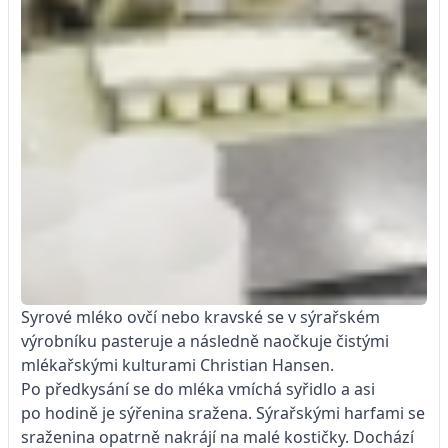
Syrové mléko ovčí nebo kravské se v sýrařském
výrobníku pasteruje a následně naočkuje čistými
mlékařskými kulturami Christian Hansen.
Po předkysání se do mléka vmíchá syřidlo a asi
po hodině je sýřenina sražena. Sýrařskými harfami se
sraženina opatrně nakrájí na malé kostičky. Dochází