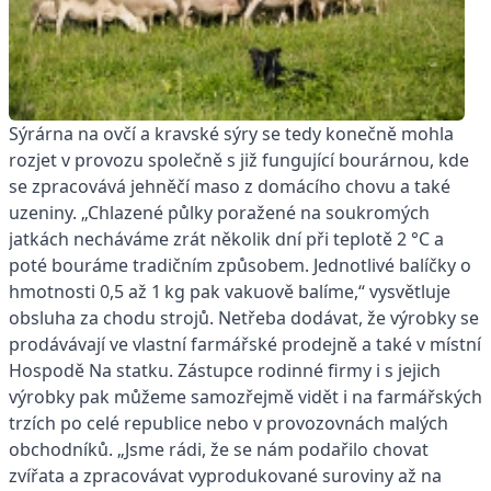
Sýrárna na ovčí a kravské sýry se tedy konečně mohla
rozjet v provozu společně s již fungující bourárnou, kde
se zpracovává jehněčí maso z domácího chovu a také
uzeniny. „Chlazené půlky poražené na soukromých
jatkách necháváme zrát několik dní při teplotě 2 °C a
poté bouráme tradičním způsobem. Jednotlivé balíčky o
hmotnosti 0,5 až 1 kg pak vakuově balíme,“ vysvětluje
obsluha za chodu strojů. Netřeba dodávat, že výrobky se
prodávávají ve vlastní farmářské prodejně a také v místní
Hospodě Na statku. Zástupce rodinné firmy i s jejich
výrobky pak můžeme samozřejmě vidět i na farmářských
trzích po celé republice nebo v provozovnách malých
obchodníků. „Jsme rádi, že se nám podařilo chovat
zvířata a zpracovávat vyprodukované suroviny až na