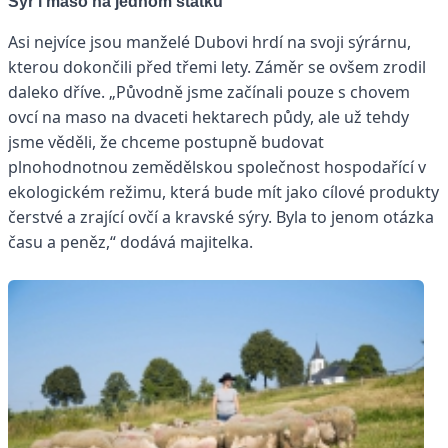
Sýr i maso na jednom statku
Asi nejvíce jsou manželé Dubovi hrdí na svoji sýrárnu,
kterou dokončili před třemi lety. Záměr se ovšem zrodil
daleko dříve. „Původně jsme začínali pouze s chovem
ovcí na maso na dvaceti hektarech půdy, ale už tehdy
jsme věděli, že chceme postupně budovat
plnohodnotnou zemědělskou společnost hospodařící v
ekologickém režimu, která bude mít jako cílové produkty
čerstvé a zrající ovčí a kravské sýry. Byla to jenom otázka
času a peněz,“ dodává majitelka.