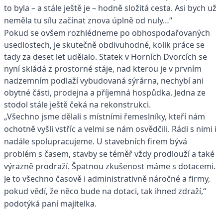
to byla – a stále ještě je – hodně složitá cesta. Asi bych už
neměla tu sílu začínat znova úplně od nuly…“
Pokud se ovšem rozhlédneme po obhospodařovaných
usedlostech, je skutečně obdivuhodné, kolik práce se
tady za deset let udělalo. Statek v Horních Dvorcích se
nyní skládá z prostorné stáje, nad kterou je v prvním
nadzemním podlaží vybudovaná sýrárna, nechybí ani
obytné části, prodejna a příjemná hospůdka. Jedna ze
stodol stále ještě čeká na rekonstrukci.
„Všechno jsme dělali s místními řemeslníky, kteří nám
ochotně vyšli vstříc a velmi se nám osvědčili. Rádi s nimi i
nadále spolupracujeme. U stavebních firem bývá
problém s časem, stavby se téměř vždy prodlouží a také
výrazně prodraží. Špatnou zkušenost máme s dotacemi.
Je to všechno časově i administrativně náročné a firmy,
pokud vědí, že něco bude na dotaci, tak ihned zdraží,“
podotýká paní majitelka.