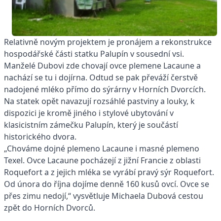
Relativně novým projektem je pronájem a rekonstrukce
hospodářské části statku Palupín v sousední vsi.
Manželé Dubovi zde chovají ovce plemene Lacaune a
nachází se tu i dojírna. Odtud se pak převáží čerstvě
nadojené mléko přímo do sýrárny v Horních Dvorcích.
Na statek opět navazují rozsáhlé pastviny a louky, k
dispozici je kromě jiného i stylové ubytování v
klasicistním zámečku Palupín, který je součástí
historického dvora.
„Chováme dojné plemeno Lacaune i masné plemeno
Texel. Ovce Lacaune pocházejí z jižní Francie z oblasti
Roquefort a z jejich mléka se vyrábí pravý sýr Roquefort.
Od února do října dojíme denně 160 kusů ovcí. Ovce se
přes zimu nedojí,“ vysvětluje Michaela Dubová cestou
zpět do Horních Dvorců.