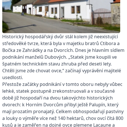
Historický hospodářský dvůr stál kolem již neexistující
středověké tvrze, která byla v majetku bratrů Ctibora a
Bočka ze Zahrádky a na Dvorcích. Dnes je hlavním sídlem
podnikání manželů Dubových. „Statek jsme koupili ve
špatném technickém stavu zhruba před deseti lety.
Chtěli jsme zde chovat ovce,“ začínají vyprávění majitelé
usedlosti.
Přestože začátky podnikání v tomto oboru nebyly vůbec
lehké, statek postupně zrekonstruovali a v současné
době již hospodaří na dvou takovýchto historických
dvorech: k Horním Dvorcům přibyl ještě Palupín, který
mají prozatím pronajatý. Celkem obhospodařují pastviny
a louky o výměře více než 140 hektarů, chov ovcí čítá 800
kusů a je zaměřen na dojné ovce plemene Lacaune a