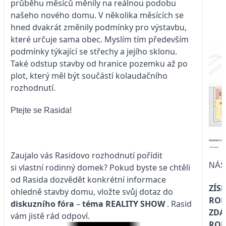
průběhu měsíců měnily na reálnou podobu
našeho nového domu. V několika měsících se
hned dvakrát změnily podmínky pro výstavbu,
které určuje sama obec. Myslím tím především
podmínky týkající se střechy a jejího sklonu.
Také odstup stavby od hranice pozemku až po
plot, který měl být součástí kolaudačního
rozhodnutí.
Ptejte se Rasida!
Zaujalo vás Rasidovo rozhodnutí pořídit
NÁŠ
si vlastní rodinný domek? Pokud byste se chtěli
od Rasida dozvědět konkrétní informace
ZÍS
ohledně stavby domu, vložte svůj dotaz do
ROD
diskuzního fóra
–
téma
REALITY SHOW
. Rasid
ZDA
vám jistě rád odpoví.
ROK