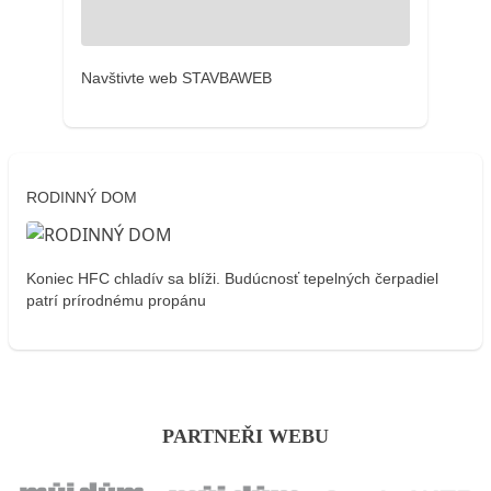
Navštivte web STAVBAWEB
RODINNÝ DOM
Koniec HFC chladív sa blíži. Budúcnosť tepelných čerpadiel
patrí prírodnému propánu
PARTNEŘI WEBU