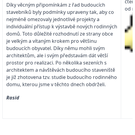
čten
Díky věcným připomínkám z řad budoucích
od n
stavebníků byly podmínky upraveny tak, aby co
nejméně omezovaly jednotlivé projekty a
individuální přístup k výstavbě nových rodinných
domů. Toto důležité rozhodnutí ze strany obce
je velkým a vítaným krokem pro většinu
budoucích obyvatel. Díky němu mohli svým
architektům, ale i svým představám dát větší
prostor pro realizaci. Po několika sezeních s
architektem a návštěvách budoucího staveniště
je již zhotovena tzv. studie budoucího rodinného
domu, kterou jsme v těchto dnech obdrželi.
Rasid