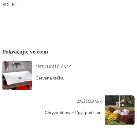
SDÍLET
Facebook
X
LinkedIn
Email
Pokračujte ve čtení
PŘEDCHOZÍ ČLÁNEK
Červená tečka
DALŠÍ ČLÁNEK
Chryzantémy − třpyt podzimu