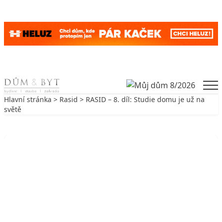
Skip to content
Men
Hlavní stránka
>
Rasid
> RASID – 8. díl: Studie domu je už na
světě
Zpět na Rasid
RASID
RASID – 8. díl: Studie domu je už na
světě
15. 11. 2009
3 min. čtení