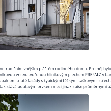
netradičním vnějším pláštěm rodinného domu. Pro něj bylo 
liníkovou vrstvu tvořenou
hliníkovým plechem PREFALZ
v bar
pak omítnuté fasády s typickými těžkými taškovými střecha
se tak stává poutavým prvkem mezi jinak spíše průměrnými až