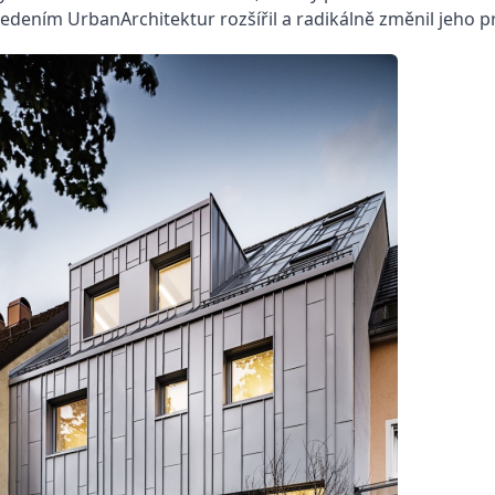
dením UrbanArchitektur rozšířil a radikálně
změnil jeho pr