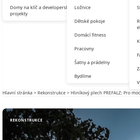
Domy na klíč a developerské
Ložnice
S
projekty
Dětské pokoje
R
e
Domácí fitness
K
Pracovny
F
Šatny a prádelny
Z
Bydlíme
V
Hlavní stránka
>
Rekonstrukce
> Hliníkový plech PREFALZ: Pro mod
Zpět na Rekonstrukce
REKONSTRUKCE