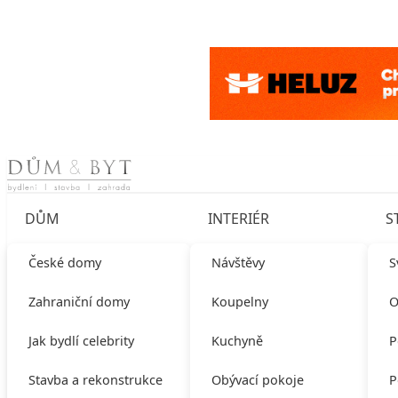
Skip to content
DŮM
INTERIÉR
S
České domy
Návštěvy
S
Zahraniční domy
Koupelny
O
Jak bydlí celebrity
Kuchyně
P
Stavba a rekonstrukce
Obývací pokoje
P