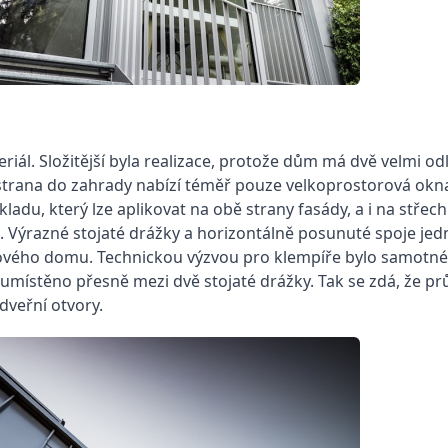
riál. Složitější byla realizace, protože dům má dvě velmi o
strana do zahrady nabízí téměř pouze velkoprostorová okna
adu, který lze aplikovat na obě strany fasády, a i na stře
l. Výrazné stojaté drážky a horizontálně posunuté spoje jed
řadového domu. Technickou výzvou pro klempíře bylo samotné
 umístěno přesně mezi dvě stojaté drážky. Tak se zdá, že pr
dveřní otvory.