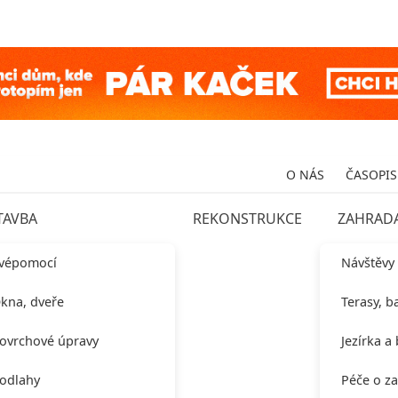
O NÁS
ČASOPIS
TAVBA
REKONSTRUKCE
ZAHRAD
vépomocí
Návštěvy
kna, dveře
Terasy, b
ovrchové úpravy
Jezírka a
odlahy
Péče o z