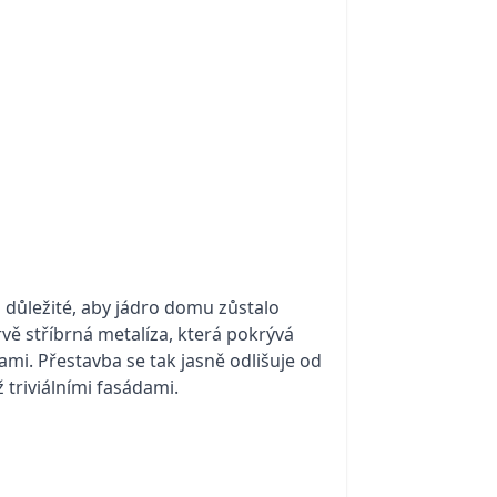
důležité, aby jádro domu zůstalo
vě stříbrná metalíza, která pokrývá
mi. Přestavba se tak jasně odlišuje od
 triviálními fasádami.