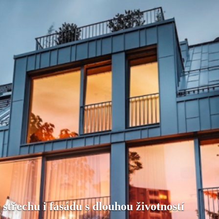
řechu i fasádu s dlouhou životností