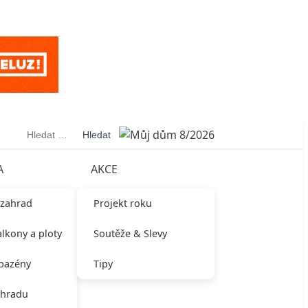
Vyhledávání
A
AKCE
 zahrad
Projekt roku
alkony a ploty
Soutěže & Slevy
 bazény
Tipy
ahradu