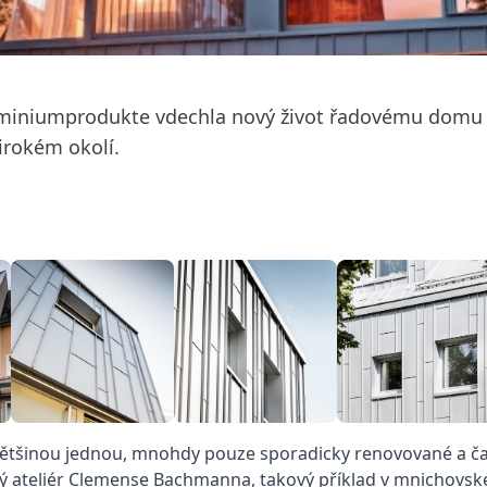
miniumprodukte vdechla nový život řadovému domu z
irokém okolí.
 většinou jednou, mnohdy pouze sporadicky renovované a čast
ý ateliér Clemense Bachmanna, takový příklad v mnichovské