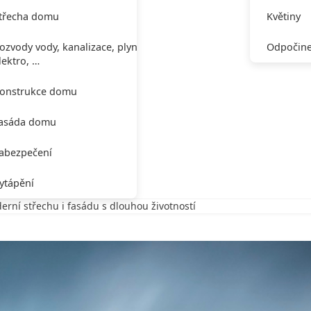
třecha domu
Květiny
ozvody vody, kanalizace, plynu,
Odpočine
lektro, …
onstrukce domu
asáda domu
abezpečení
ytápění
erní střechu i fasádu s dlouhou životností