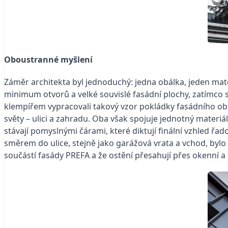
Oboustranné myšlení
Záměr architekta byl jednoduchý: jedna obálka, jeden mate
minimum otvorů a velké souvislé fasádní plochy, zatímco 
klempířem vypracovali takový vzor pokládky fasádního obkl
světy – ulici a zahradu. Oba však spojuje jednotný materiá
stávají pomyslnými čárami, které diktují finální vzhled 
směrem do ulice, stejně jako garážová vrata a vchod, bylo
součástí fasády PREFA a že ostění přesahují přes okenní a 