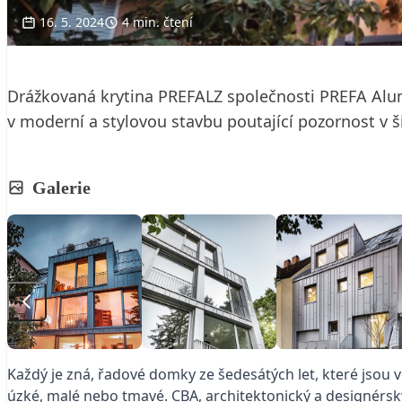
16. 5. 2024
4 min. čtení
Drážkovaná krytina PREFALZ společnosti PREFA Alu
v moderní a stylovou stavbu poutající pozornost v š
Galerie
Každý je zná, řadové domky ze šedesátých let, které jsou
úzké, malé nebo tmavé. CBA, architektonický a designérsk