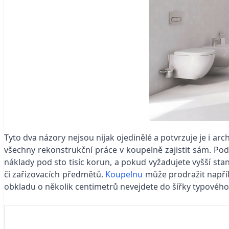
Tyto dva názory nejsou nijak ojedinělé a potvrzuje je i ar
všechny rekonstrukční práce v koupelně zajistit sám. Pod
náklady pod sto tisíc korun, a pokud vyžadujete vyšší sta
či zařizovacích předmětů.
Koupelnu
může prodražit napřík
obkladu o několik centimetrů nevejdete do šířky typového s