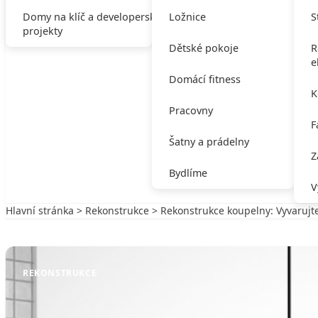
Domy na klíč a developerské
Ložnice
S
projekty
Dětské pokoje
R
e
Domácí fitness
K
Pracovny
F
Šatny a prádelny
Z
Bydlíme
V
Hlavní stránka
>
Rekonstrukce
> Rekonstrukce koupelny: Vyvarujt
Zpět na Rekonstrukce
REKONSTRUKCE