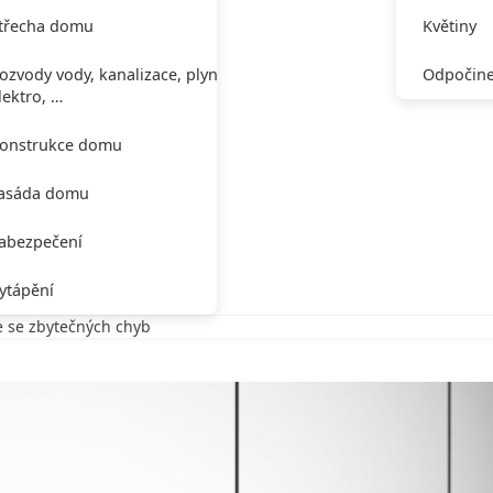
třecha domu
Květiny
ozvody vody, kanalizace, plynu,
Odpočine
lektro, …
onstrukce domu
asáda domu
abezpečení
ytápění
e se zbytečných chyb