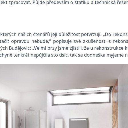
ojekt zpracovat. Půjde především o statiku a technická řeše
erých našich čtenářů její důležitost potvrzují. „Do rekons
m stačit opravdu nebude,“ popisuje své zkušenosti s rekon
ch Budějovic: „Velmi brzy jsme zjistili, že u rekonstrukc
hyně tenkrát nepůjčila sto tisíc, tak se dodneška myjeme na