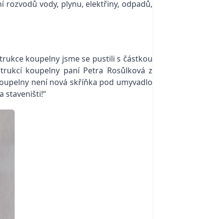
ní rozvodů vody, plynu, elektřiny, odpadů,
trukce koupelny jsme se pustili s částkou
strukcí koupelny paní Petra Rosůlková z
e koupelny není nová skříňka pod umyvadlo
 staveništi!“