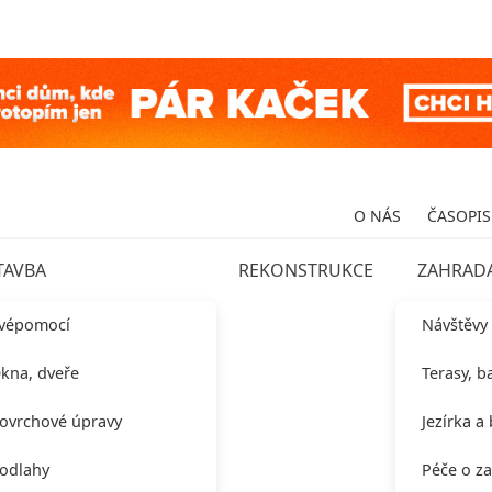
O NÁS
ČASOPIS
TAVBA
REKONSTRUKCE
ZAHRAD
vépomocí
Návštěvy
kna, dveře
Terasy, b
ovrchové úpravy
Jezírka a
odlahy
Péče o z