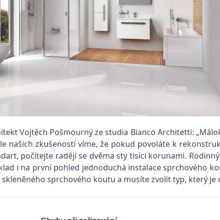
chitekt Vojtěch Pošmourný ze studia Bianco Architetti: „Málo
le našich zkušeností víme, že pokud povoláte k rekonstruk
ndart, počítejte raději se dvěma sty tisíci korunami. Rodin
lad i na první pohled jednoduchá instalace sprchového kout
kleněného sprchového koutu a musíte zvolit typ, který je o 