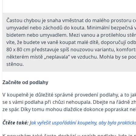
Častou chybou je snaha vměstnat do malého prostoru co
umyvadel nebo záchodů do kouta. Minimální bezpečná vzdá
bidetem nebo umyvadlem. Mezi vanou a protilehlou stěn
víte, že budete ve vaně koupat malé dítě, doporučují o
80 x 80 cm představuje spíš nouzovou variantu, komfortn
některém místě „neplavala“ ve vzduchu. Mohla by se pod 
stěnou.
Začněte od podlahy
V koupelně je důležité správné provedení podlahy, a to ja
se s vámi podlaha při chůzi nehoupala. Dbejte na řádně zh
ze spár. Díky tomu mohou dlaždice dokonce popraskat neb
Čtěte také:
J
ak vyřešit uspořádání koupelny, aby byla praktick
K poruchám také často dochází v rozích podlahy, kde je 