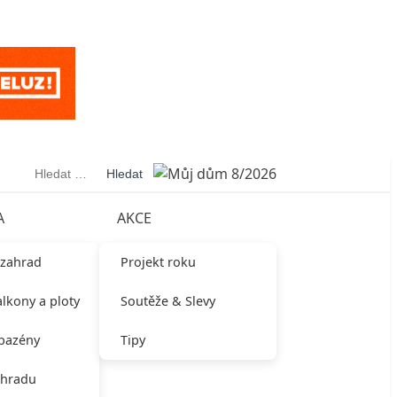
Vyhledávání
A
AKCE
 zahrad
Projekt roku
alkony a ploty
Soutěže & Slevy
 bazény
Tipy
ahradu