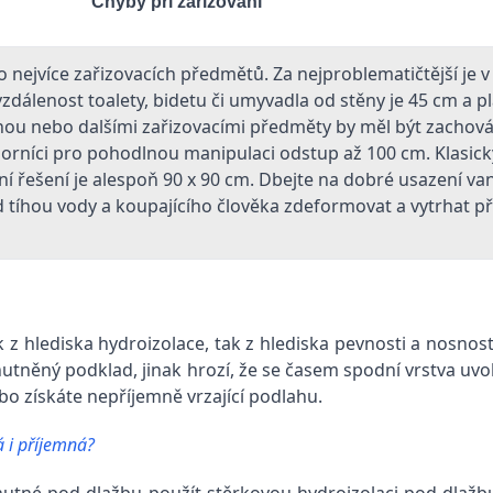
Chyby při zařizování
 nejvíce zařizovacích předmětů. Za nejproblematičtější je
lenost toalety, bidetu či umyvadla od stěny je 45 cm a pl
ou nebo dalšími zařizovacími předměty by měl být zachov
dborníci pro pohodlnou manipulaci odstup až 100 cm. Klasi
í řešení je alespoň 90 x 90 cm. Dbejte na dobré usazení v
tíhou vody a koupajícího člověka zdeformovat a vytrhat př
k z hlediska hydroizolace, tak z hlediska pevnosti a nosnos
utněný podklad, jinak hrozí, že se časem spodní vrstva uvol
o získáte nepříjemně vrzající podlahu.
á i příjemná?
nutné pod dlažbu použít stěrkovou hydroizolaci pod dlažbu