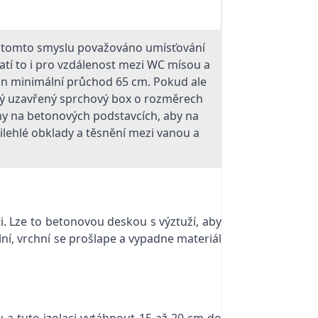
 v tomto smyslu považováno umísťování
atí to i pro vzdálenost mezi WC mísou a
án minimální průchod 65 cm. Pokud ale
cký uzavřený sprchový box o rozměrech
any na betonových podstavcích, aby na
ilehlé obklady a těsnění mezi vanou a
ti. Lze to betonovou deskou s výztuží, aby
ní, vrchní se prošlape a vypadne materiál
 a tuto izolaci vytáhnout 15 až 20 cm do