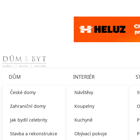
Skip to content
DŮM
INTERIÉR
S
České domy
Návštěvy
S
Zahraniční domy
Koupelny
O
Jak bydlí celebrity
Kuchyně
P
Stavba a rekonstrukce
Obývací pokoje
P