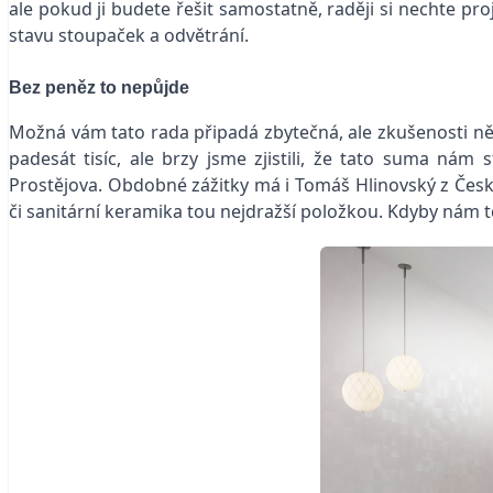
ale pokud ji budete řešit samostatně, raději si nechte pr
stavu stoupaček a odvětrání.
Bez peněz to nepůjde
Možná vám tato rada připadá zbytečná, ale zkušenosti někt
padesát tisíc, ale brzy jsme zjistili, že tato suma ná
Prostějova. Obdobné zážitky má i Tomáš Hlinovský z Český
či sanitární keramika tou nejdražší položkou. Kdyby nám tc