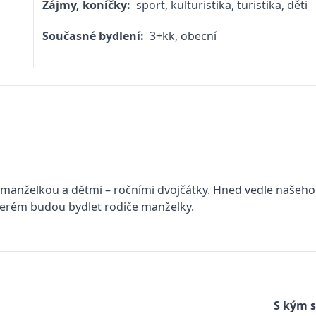
Zájmy, koníčky:
sport, kulturistika, turistika, děti
Současné bydlení:
3+kk, obecní
 manželkou a dětmi – ročními dvojčátky. Hned vedle našeh
terém budou bydlet rodiče manželky.
S kým s