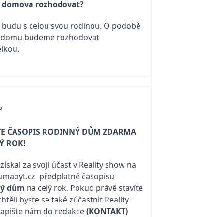
 domova rozhodovat?
e budu s celou svou rodinou. O podobě
 domu budeme rozhodovat
elkou.
IP
JTE ČASOPIS RODINNÝ DŮM ZDARMA
Ý ROK!
ískal za svoji účast v Reality show na
umabyt.cz
předplatné časopisu
ný dům
na celý rok. Pokud právě stavíte
htěli byste se také zúčastnit Reality
napište nám do redakce
(KONTAKT)