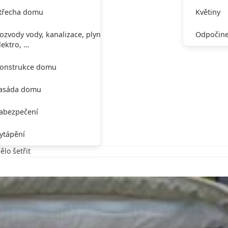
třecha domu
Květiny
ozvody vody, kanalizace, plynu,
Odpočine
lektro, …
onstrukce domu
asáda domu
abezpečení
ytápění
lo šetřit