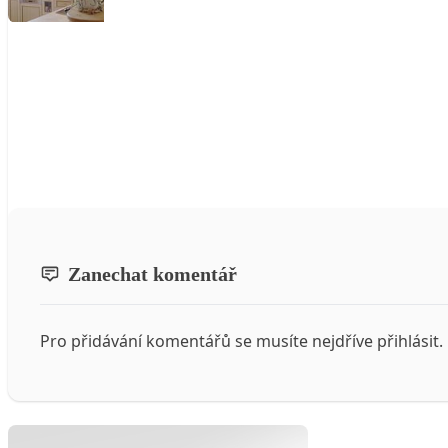
Zanechat komentář
Pro přidávání komentářů se musíte nejdříve
přihlásit
.