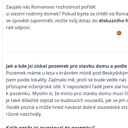
Zaujalo vás Romanovo rozhodnutí pořídit
si vlastní rodinný domek? Pokud byste se chtěli od Rom
ve zpovědi zapomněli, vložte svůj dotaz do
diskuzního 
rád odpoví.
Jak a kde jsi získal pozemek pro stavbu domu a podle 
Pozemek máme u lesa v krásném místě pod Beskydskými h
jsem podle lokality. Zajímalo mě, jestli se bude vedle nás
přístupné inženýrské sítě. V neposlední řadě jsem dal ho
k pozemku. Myslím si, že místo pro stavbu domu musí člov
je také důležité zeptat se budoucích sousedů, jak se jim v 
člověk pozná a může hned navázat dobré sousedské vztah
různé naschvály.
Kolik peněz jsi investoval do pozemku?