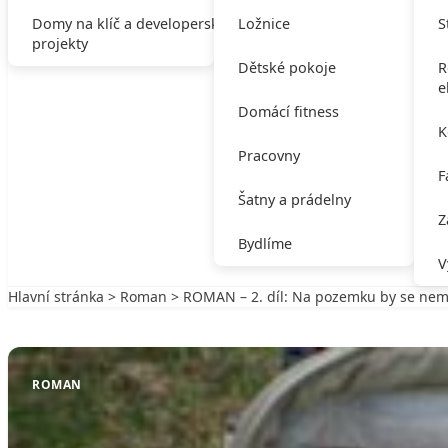
Domy na klíč a developerské
Ložnice
S
projekty
Dětské pokoje
R
e
Domácí fitness
K
Pracovny
F
Šatny a prádelny
Z
Bydlíme
V
Hlavní stránka
>
Roman
> ROMAN – 2. díl: Na pozemku by se nemě
Zpět na Roman
ROMAN