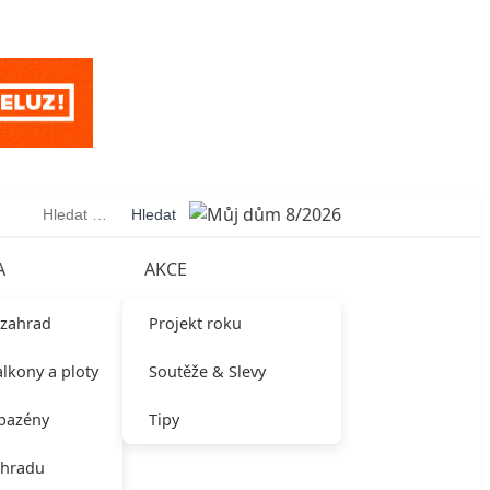
Vyhledávání
A
AKCE
 zahrad
Projekt roku
alkony a ploty
Soutěže & Slevy
 bazény
Tipy
ahradu