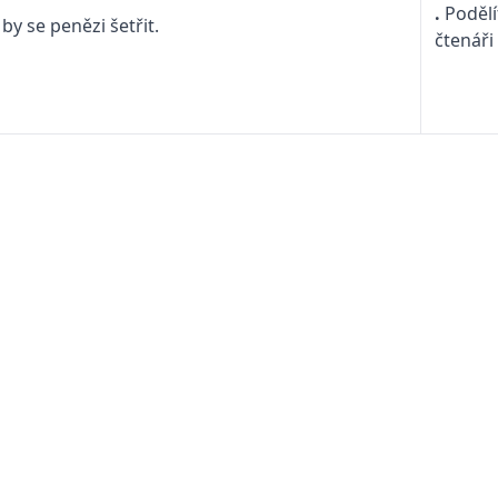
.
Podělí
by se penězi šetřit.
čtenáři