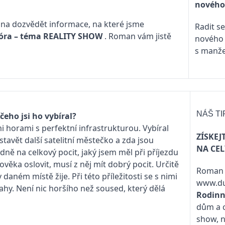
nového
ana dozvědět informace, na které jsme
Radit s
fóra – téma
REALITY SHOW
. Roman vám jistě
nového
s manž
NÁŠ T
čeho jsi ho vybíral?
orami s perfektní infrastrukturou. Vybíral
ZÍSKE
 stavět další satelitní městečko a zda jsou
NA CEL
dně na celkový pocit, jaký jsem měl při příjezdu
ěka oslovit, musí z něj mít dobrý pocit. Určitě
Roman z
daném místě žije. Při této příležitosti se s nimi
www.d
y. Není nic horšího než soused, který dělá
Rodin
dům a c
show, 