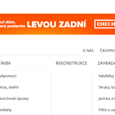
O NÁS
ČASOPIS
TAVBA
REKONSTRUKCE
ZAHRAD
vépomocí
Návštěvy
kna, dveře
Terasy, b
ovrchové úpravy
Jezírka a
odlahy
Péče o z