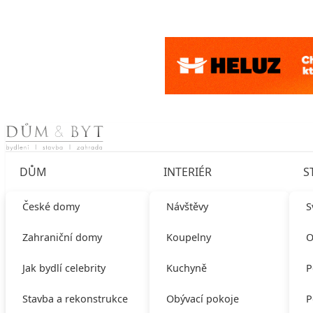
Skip to content
DŮM
INTERIÉR
S
České domy
Návštěvy
S
Zahraniční domy
Koupelny
O
Jak bydlí celebrity
Kuchyně
P
Stavba a rekonstrukce
Obývací pokoje
P