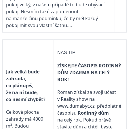
pokoj velký, v našem případě to bude obývací
pokoj. Nesmím také zapomenout
na manželčinu podmínku, že by měl každý
pokoj mít svou vlastní šatnu….
NÁŠ TIP
ZÍSKEJTE ČASOPIS RODINNÝ
Jak velká bude
DŮM ZDARMA NA CELÝ
zahrada,
ROK!
co plánuješ,
Roman získal za svoji účast
že na ní bude,
v Reality show na
co nesmí chybět?
www.dumabyt.cz
předplatné
Celková plocha
časopisu
Rodinný dům
zahrady má 4000
na celý rok. Pokud právě
m². Budou
stavíte dům a chtěli byste