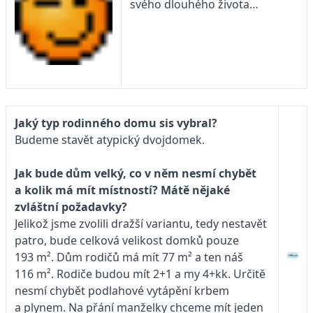
svého dlouhého života…
Jaký typ rodinného domu sis vybral?
Budeme stavět atypický dvojdomek.
Jak bude dům velký, co v něm nesmí chybět
a kolik má mít místností? Mátě nějaké
zvláštní požadavky?
Jelikož jsme zvolili dražší variantu, tedy nestavět
patro, bude celková velikost domků pouze
193 m². Dům rodičů má mít 77 m² a ten náš
116 m². Rodiče budou mít 2+1 a my 4+kk. Určitě
nesmí chybět podlahové vytápění krbem
a plynem. Na přání manželky chceme mít jeden