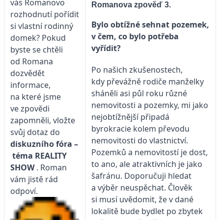
vás Romanovo
Romanova zpověď 3.
rozhodnutí pořídit
Bylo obtížné sehnat pozemek,
si vlastní rodinný
v čem, co bylo potřeba
domek? Pokud
vyřídit?
byste se chtěli
od Romana
Po našich zkušenostech,
dozvědět
kdy převážně rodiče manželky
informace,
sháněli asi půl roku různé
na které jsme
nemovitosti a pozemky, mi jako
ve zpovědi
nejobtížnější připadá
zapomněli, vložte
byrokracie kolem převodu
svůj dotaz do
nemovitosti do vlastnictví.
diskuzního fóra –
Pozemků a nemovitostí je dost,
téma
REALITY
to ano, ale atraktivních je jako
SHOW
. Roman
šafránu. Doporučuji hledat
vám jistě rád
a výběr neuspěchat. Člověk
odpoví.
si musí uvědomit, že v dané
lokalitě bude bydlet po zbytek