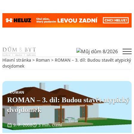
Skip to content
Men
Hlavní stránka
>
Roman
> ROMAN – 3. díl: Budou stavět atypický
dvojdomek
Zpět na Roman
ROMAN
ROMAN – 3. díl: Budou stavět atypický
dvojdomek
9. 7. 2008
3 min. čtení