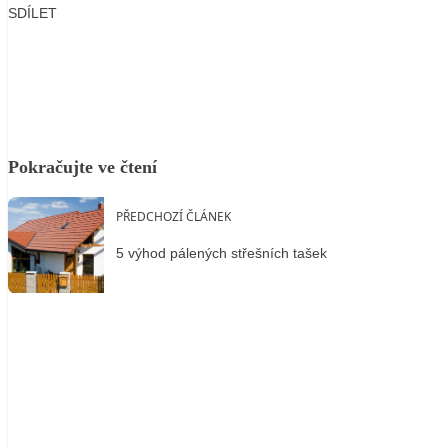
SDÍLET
Facebook
X
LinkedIn
Email
Pokračujte ve čtení
PŘEDCHOZÍ ČLÁNEK
5 výhod pálených střešních tašek