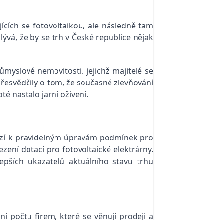
ících se fotovoltaikou, ale následně tam
ývá, že by se trh v České republice nějak
myslové nemovitosti, jejichž majitelé se
 přesvědčily o tom, že současné zlevňování
é nastalo jarní oživení.
chází k pravidelným úpravám podmínek pro
zení dotací pro fotovoltaické elektrárny.
pších ukazatelů aktuálního stavu trhu
 počtu firem, které se věnují prodeji a