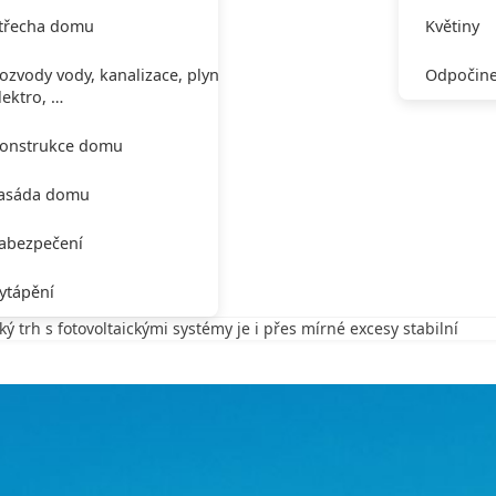
třecha domu
Květiny
ozvody vody, kanalizace, plynu,
Odpočine
lektro, …
onstrukce domu
asáda domu
abezpečení
ytápění
ý trh s fotovoltaickými systémy je i přes mírné excesy stabilní