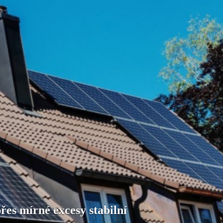
přes mírné excesy stabilní