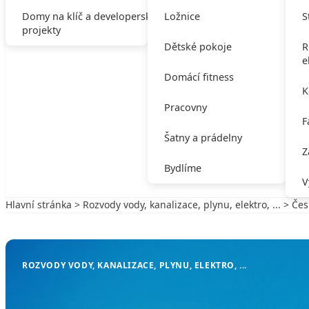
Domy na klíč a developerské
Ložnice
S
projekty
Dětské pokoje
R
e
Domácí fitness
K
Pracovny
F
Šatny a prádelny
Z
Bydlíme
V
Hlavní stránka
>
Rozvody vody, kanalizace, plynu, elektro, ...
> Česk
Zpět na Rozvody vody, kanalizace, plynu, elektro, ...
ROZVODY VODY, KANALIZACE, PLYNU, ELEKTRO, ...