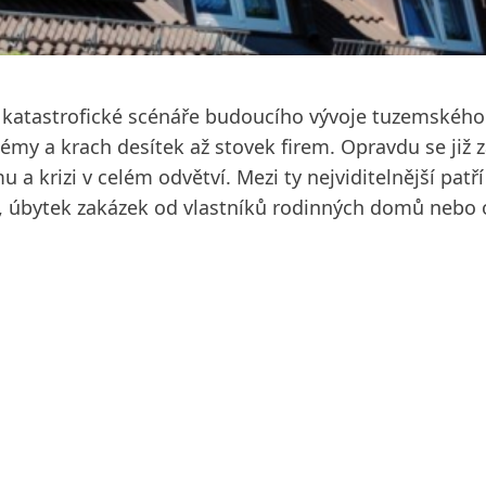
ž katastrofické scénáře budoucího vývoje tuzemského 
témy a krach desítek až stovek firem. Opravdu se již 
a krizi v celém odvětví. Mezi ty nejviditelnější patří
y, úbytek zakázek od vlastníků rodinných domů nebo 