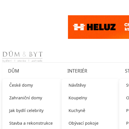
Skip to content
DŮM
INTERIÉR
S
České domy
Návštěvy
S
Zahraniční domy
Koupelny
O
Jak bydlí celebrity
Kuchyně
P
Stavba a rekonstrukce
Obývací pokoje
P