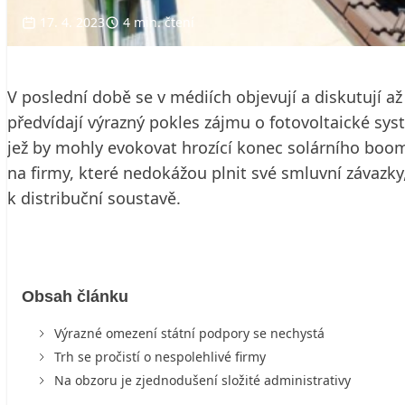
17. 4. 2023
4 min. čtení
V poslední době se v médiích objevují a diskutují a
předvídají výrazný pokles zájmu o fotovoltaické sys
jež by mohly evokovat hrozící konec solárního boomu 
na firmy, které nedokážou plnit své smluvní závazk
k distribuční soustavě.
Obsah článku
Výrazné omezení státní podpory se nechystá
Trh se pročistí o nespolehlivé firmy
Na obzoru je zjednodušení složité administrativy