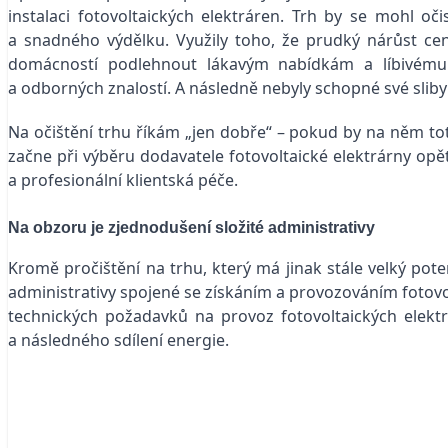
instalaci fotovoltaických elektráren. Trh by se mohl o
a snadného výdělku. Využily toho, že prudký nárůst ce
domácností podlehnout lákavým nabídkám a líbivému m
a odborných znalostí. A následně nebyly schopné své sliby
Na očištění trhu říkám „jen dobře“ – pokud by na něm toti
začne při výběru dodavatele fotovoltaické elektrárny opě
a profesionální klientská péče.
Na obzoru je zjednodušení složité administrativy
Kromě pročištění na trhu, který má jinak stále velký pot
administrativy spojené se získáním a provozováním fotovol
technických požadavků na provoz fotovoltaických elekt
a následného sdílení energie.