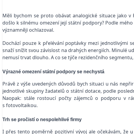
Měli bychom se proto obávat analogické situace jako v Po
došlo k silnému omezení její státní podpory? Podle mého n
významněji ochlazoval.
Dochází pouze k přelévání poptávky mezi jednotlivými seg
snaží snížit svou závislost na drahých energiích. Minulé u
nemusí trvat dlouho. A co se týče rezidenčního segmentu,
Výrazné omezení státní podpory se nechystá
Právě z výše uvedených důvodů bych situaci u nás nepřir
jednotlivé skupiny žadatelů o státní dotace, podle posled
Naopak: stále rostoucí počty zájemců o podporu v rá
s fotovoltaikou.
Trh se pročistí o nespolehlivé firmy
I přes tento poměrně pozitivní vývoj ale očekávám, že 