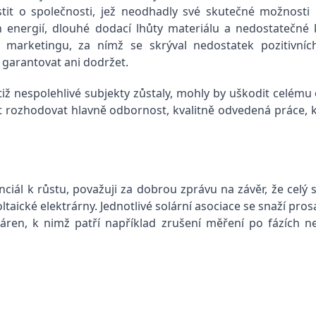
čistit o společnosti, jež neodhadly své skutečné možnost
n energií, dlouhé dodací lhůty materiálu a nedostatečné
arketingu, za nímž se skrýval nedostatek pozitivních
 garantovat ani dodržet.
ž nespolehlivé subjekty zůstaly, mohly by uškodit celému o
t rozhodovat hlavně odbornost, kvalitně odvedená práce, k
enciál k růstu, považuji za dobrou zprávu na závěr, že cel
taické elektrárny. Jednotlivé solární asociace se snaží pro
ráren, k nimž patří například zrušení měření po fázích 