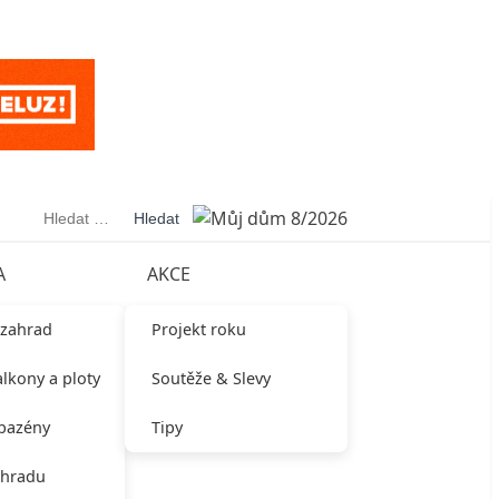
Vyhledávání
A
AKCE
 zahrad
Projekt roku
alkony a ploty
Soutěže & Slevy
 bazény
Tipy
ahradu