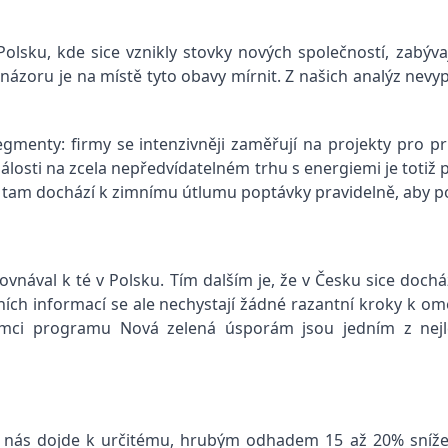
lsku, kde sice vznikly stovky nových společností, zabývaj
ázoru je na místě tyto obavy mírnit. Z našich analýz nevypl
menty: firmy se intenzivněji zaměřují na projekty pro prů
dálosti na zcela nepředvídatelném trhu s energiemi je totiž
 tam dochází k zimnímu útlumu poptávky pravidelně, aby pot
ovnával k té v Polsku. Tím dalším je, že v Česku sice do
ních informací se ale nechystají žádné razantní kroky k ome
mci programu Nová zelená úsporám jsou jedním z nejle
u nás dojde k určitému, hrubým odhadem 15 až 20% snížení