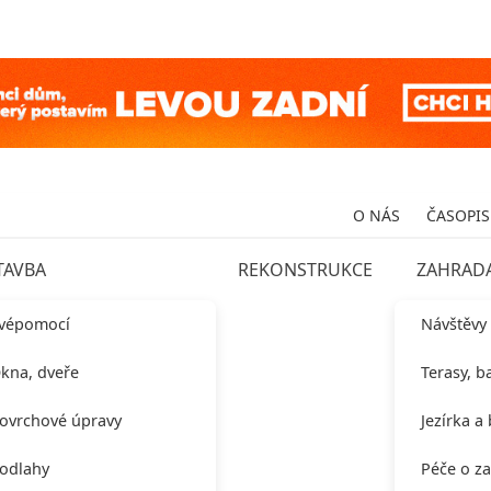
O NÁS
ČASOPIS
TAVBA
REKONSTRUKCE
ZAHRAD
vépomocí
Návštěvy
kna, dveře
Terasy, b
ovrchové úpravy
Jezírka a
odlahy
Péče o z