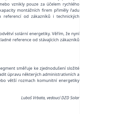
i nebo vznikly pouze za účelem rychlého
 kapacity montážních firem přiměly řadu
 referencí od zákazníků i technických
dvětví solární energetiky. Věřím, že nyní
ladné reference od stávajících zákazníků
ý segment směřuje ke zjednodušení složité
sadit úpravu některých administrativních a
nebo větší rozmach komunitní energetiky
Luboš Vrbata, vedoucí DZD Solar