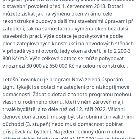
o stavební povolení před 1. červencem 2013. Dotaci
můžete získat jak na výměnu oken v rámci celé
rekonstrukce budovy s dalšímu stavebními úpravami při
zateplení, tak na samostatnou výměnu oken bez další
stavebních prací. Výše dotace je poskytována podle
ploch zateplovaných konstrukcí na obvodových stěnách.
V případě výplní otvorů, tedy oken a dveří, je to 2 200-3
800 Kč/m2. Výše celkové dotace se může pohybovat
v rozmezí 30 000 až 650 000 Kč na celou rekonstrukci.
Letošní novinkou je program Nová zelená úsporám
Light, týkající se dotací na zateplení pro nízkopříjmové
domácnosti. Žádat o dotaci z tohoto programu mohou
vlastníci rodinného domu, kteří v něm zároveň mají
trvalé bydliště, a to déle než od 12. září 2022. Všichni
členové domácnosti musejí být starobními či invalidními
důchodci (3. stupeň) nebo musí domácnost pobírat
příspěvek na bydlení. Na jeden rodinný dům mohou