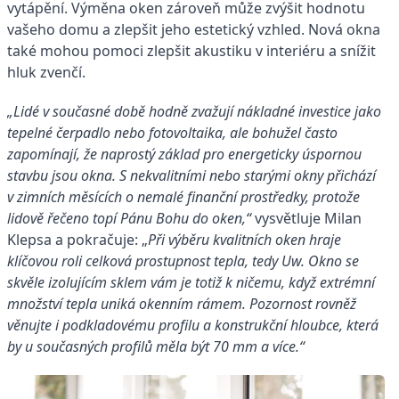
vytápění. Výměna oken zároveň může zvýšit hodnotu
vašeho domu a zlepšit jeho estetický vzhled. Nová okna
také mohou pomoci zlepšit akustiku v interiéru a snížit
hluk zvenčí.
„Lidé v současné době hodně zvažují nákladné investice jako
tepelné čerpadlo nebo fotovoltaika, ale bohužel často
zapomínají, že naprostý základ pro energeticky úspornou
stavbu jsou okna. S nekvalitními nebo starými okny přichází
v zimních měsících o nemalé finanční prostředky, protože
lidově řečeno topí Pánu Bohu do oken,“
vysvětluje Milan
Klepsa a pokračuje: „
Při výběru kvalitních
oken
hraje
klíčovou roli celková prostupnost tepla, tedy U
w
. Okno se
skvěle izolujícím sklem vám je totiž k ničemu, když extrémní
množství tepla uniká okenním rámem. Pozornost rovněž
věnujte i podkladovému profilu a konstrukční hloubce, která
by u současných profilů měla být 70 mm a více.“