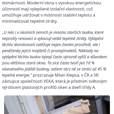
domácnosti. Moderní okna s vysokou energetickou
účinností mají vylepšené izolační vlastnosti, což
umožňuje udržovat v místnosti stabilní teplotu a
minimalizovat tepelné ztráty.
„U nás i v okolních zemích je mnoho starších budov, které
neprošly renovací a vykazují velké tepelné ztráty. Vytápění
těchto domácností zatěžuje nejen životní prostředí, ale i
peněženky jejích majitelů či pronajímatelů. Náklady na
vytápění těchto budov bývají často výrazně vyšší a důvodem
jsou většinou stará okna. Ta sice často tvoří jen 10 %
obvodového pláště budovy, ovšem skrz ně se ztrácí až 45 %
tepelné energie
,“
prozrazuje Milan Klepsa, v ČR a SR
zástupce společnosti VEKA, která je předním světovým
výrobcem plastových profilů oken a dveří třídy A.