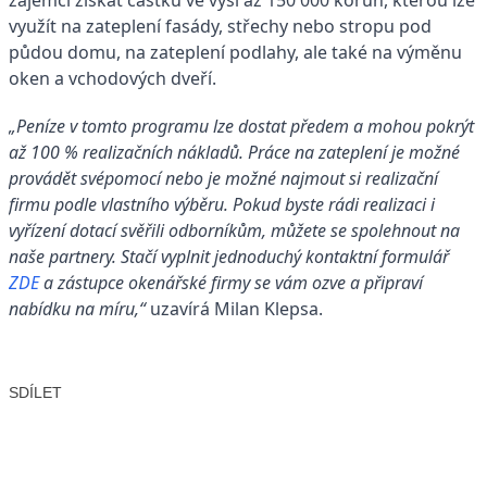
zájemci získat částku ve výši až 150 000 korun, kterou lze
využít na zateplení fasády, střechy nebo stropu pod
půdou domu, na zateplení podlahy, ale také na výměnu
oken a vchodových dveří.
„Peníze v tomto programu lze dostat předem a mohou pokrýt
až 100 % realizačních nákladů. Práce na zateplení je možné
provádět svépomocí nebo je možné najmout si realizační
firmu podle vlastního výběru. Pokud byste rádi realizaci i
vyřízení dotací svěřili odborníkům, můžete se spolehnout na
naše partnery. Stačí vyplnit jednoduchý kontaktní formulář
ZDE
a zástupce okenářské firmy se vám ozve a připraví
nabídku na míru,“
uzavírá Milan Klepsa.
SDÍLET
Facebook
X
LinkedIn
Email