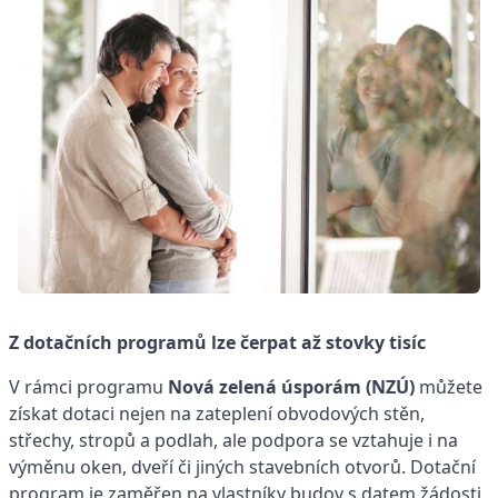
Z dotačních programů lze čerpat až stovky tisíc
V rámci programu
Nová zelená úsporám (NZÚ)
můžete
získat dotaci nejen na zateplení obvodových stěn,
střechy, stropů a podlah, ale podpora se vztahuje i na
výměnu oken, dveří či jiných stavebních otvorů. Dotační
program je zaměřen na vlastníky budov s datem žádosti