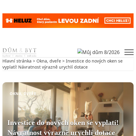
Skip to content
Men
Hlavní stránka
>
Okna, dveře
> Investice do nových oken se
vyplatí! Návratnost výrazně urychlí dotace
Zpět na Okna, dveře
OKNA, DVEŘE
Investice do nových oken se vyplatí!
Návratnost výrazně urychlí dotace