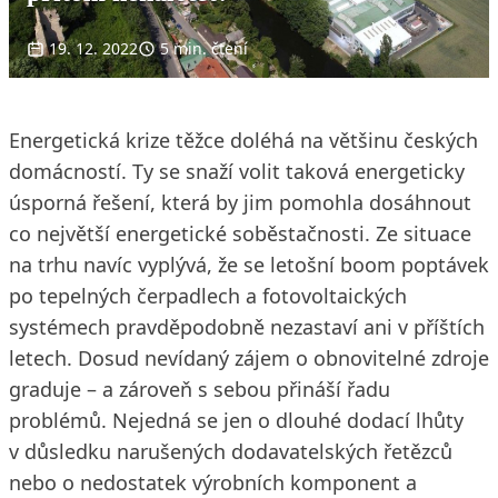
19. 12. 2022
5 min. čtení
Energetická krize těžce doléhá na většinu českých
domácností. Ty se snaží volit taková energeticky
úsporná řešení, která by jim pomohla dosáhnout
co největší energetické soběstačnosti. Ze situace
na trhu navíc vyplývá, že se letošní boom poptávek
po tepelných čerpadlech a fotovoltaických
systémech pravděpodobně nezastaví ani v příštích
letech. Dosud nevídaný zájem o obnovitelné zdroje
graduje – a zároveň s sebou přináší řadu
problémů. Nejedná se jen o dlouhé dodací lhůty
v důsledku narušených dodavatelských řetězců
nebo o nedostatek výrobních komponent a