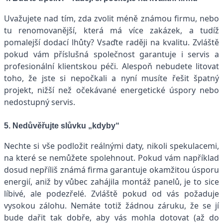
Uvažujete nad tím, zda zvolit méně známou firmu, nebo
tu renomovanější, která má více zakázek, a tudíž
pomalejší dodací lhůty? Vsaďte raději na kvalitu. Zvláště
pokud vám příslušná společnost garantuje i servis a
profesionální klientskou péči. Alespoň nebudete litovat
toho, že jste si nepočkali a nyní musíte řešit špatný
projekt, nižší než očekávané energetické úspory nebo
nedostupný servis.
5. Nedůvěřujte slůvku
„kdyby“
Nechte si vše podložit reálnými daty, nikoli spekulacemi,
na které se nemůžete spolehnout. Pokud vám například
dosud nepříliš známá firma garantuje okamžitou úsporu
energií, aniž by vůbec zahájila montáž panelů, je to sice
líbivé, ale podezřelé. Zvláště pokud od vás požaduje
vysokou zálohu. Nemáte totiž žádnou záruku, že se jí
bude dařit tak dobře, aby vás mohla dotovat (až do