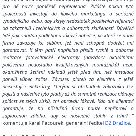
pro ně navíc poměrně nepřehledná. Zvláště pokud tyto
společnosti investují do líbivého marketingu a seriózně
vypadajícího webu, aby skryly nedostatek pozitivních referencí
od zákazníků i technických a odborných zkušeností. Důvěřiví
lidé pak snadno podlehnou lákavé nabídce, ve které se daná
firma zavazuje ke slibům, jež není schopná dodržet ani
garantovat. K těm patří například příslib rychlé a odborné
realizace fotovoltaické elektrárny (navzdory aktuálnímu
palčivému nedostatku kvalifikovaných montážníků) nebo
okamžitého šetření nákladů ještě před tím, než instalace
panelů vůbec začne. Závazek plateb za elektřinu z ještě
neexistující elektrárny, kterými si obchodník zákazníka tzv.
pojistí a následně tyto platby až do samotné realizace plánuje
splácet ze svých zisků, zní opravdu lákavě. Kdo ale klientovi
garantuje, že ho příslušná firma pouze nepřipraví o
zaplacenou zálohu, aby se následně stáhla z trhu? ”
komentuje Karel Pacourek, generální ředitel
DZ Dražice
.