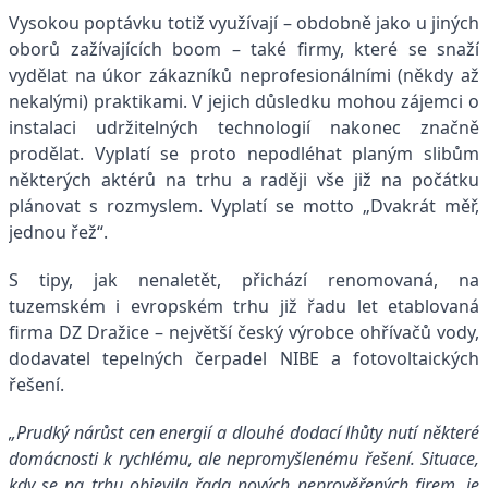
Vysokou poptávku totiž využívají – obdobně jako u jiných
oborů zažívajících boom – také firmy, které se snaží
vydělat na úkor zákazníků neprofesionálními (někdy až
nekalými) praktikami. V jejich důsledku mohou zájemci o
instalaci udržitelných technologií nakonec značně
prodělat. Vyplatí se proto nepodléhat planým slibům
některých aktérů na trhu a raději vše již na počátku
plánovat s rozmyslem. Vyplatí se motto „Dvakrát měř,
jednou řež“.
S tipy, jak nenaletět, přichází renomovaná, na
tuzemském i evropském trhu již řadu let etablovaná
firma DZ Dražice – největší český výrobce ohřívačů vody,
dodavatel tepelných čerpadel NIBE a fotovoltaických
řešení.
„Prudký nárůst cen energií a dlouhé dodací lhůty nutí některé
domácnosti k rychlému, ale nepromyšlenému řešení. Situace,
kdy se na trhu objevila řada nových neprověřených firem, je