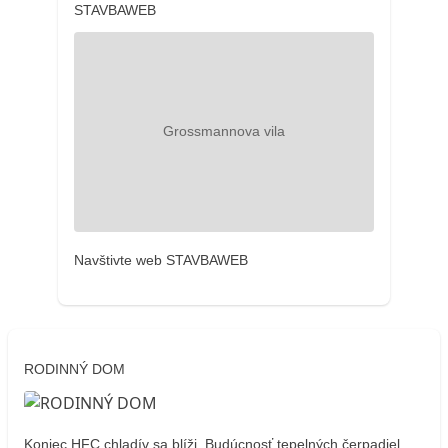
STAVBAWEB
Navštivte web STAVBAWEB
RODINNÝ DOM
Koniec HFC chladív sa blíži. Budúcnosť tepelných čerpadiel