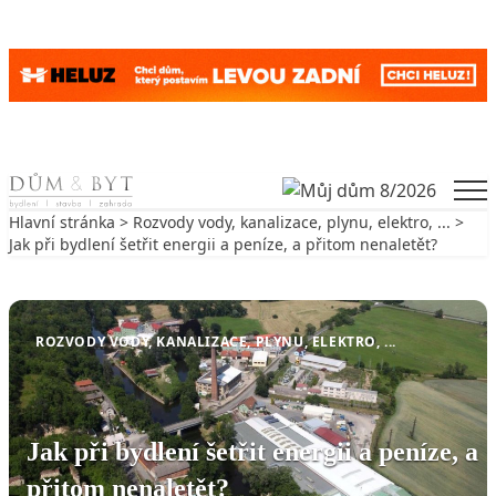
Skip to content
Men
Hlavní stránka
>
Rozvody vody, kanalizace, plynu, elektro, ...
>
Jak při bydlení šetřit energii a peníze, a přitom nenaletět?
Zpět na Rozvody vody, kanalizace, plynu, elektro, ...
ROZVODY VODY, KANALIZACE, PLYNU, ELEKTRO, ...
Jak při bydlení šetřit energii a peníze, a
přitom nenaletět?