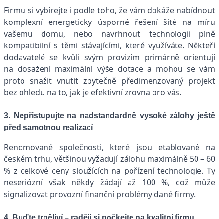
Firmu si vybírejte i podle toho, že vám dokáže nabídnout
komplexní energeticky úsporné řešení šité na míru
vašemu domu, nebo navrhnout technologii plně
kompatibilní s těmi stávajícími, které využíváte. Někteří
dodavatelé se kvůli svým provizím primárně orientují
na dosažení maximální výše dotace a mohou se vám
proto snažit vnutit zbytečně předimenzovaný projekt
bez ohledu na to, jak je efektivní zrovna pro vás.
3. Nepřistupujte na nadstandardně vysoké zálohy ještě
před samotnou realizací
Renomované společnosti, které jsou etablované na
českém trhu, většinou vyžadují zálohu maximálně 50 – 60
% z celkové ceny sloužících na pořízení technologie. Ty
neseriózní však někdy žádají až 100 %, což může
signalizovat provozní finanční problémy dané firmy.
4. Buďte trpěliví – raději si počkejte na kvalitní firmu