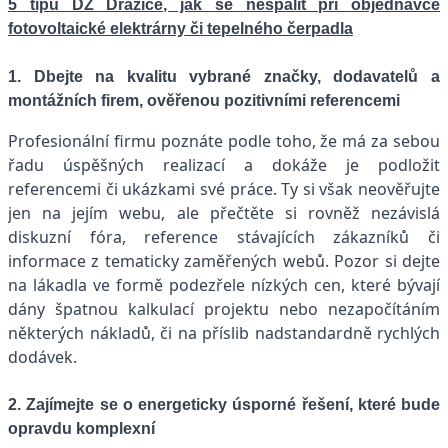
5 tipů DZ Dražice, jak se nespálit při objednávce
fotovoltaické elektrárny či tepelného čerpadla
1. Dbejte na kvalitu vybrané značky, dodavatelů a
montážních firem, ověřenou pozitivními referencemi
Profesionální firmu poznáte podle toho, že má za sebou
řadu úspěšných realizací a dokáže je podložit
referencemi či ukázkami své práce. Ty si však neověřujte
jen na jejím webu, ale přečtěte si rovněž nezávislá
diskuzní fóra, reference stávajících zákazníků či
informace z tematicky zaměřených webů. Pozor si dejte
na lákadla ve formě podezřele nízkých cen, které bývají
dány špatnou kalkulací projektu nebo nezapočítáním
některých nákladů, či na příslib nadstandardně rychlých
dodávek.
2. Zajímejte se o energeticky úsporné řešení, které bude
opravdu komplexní