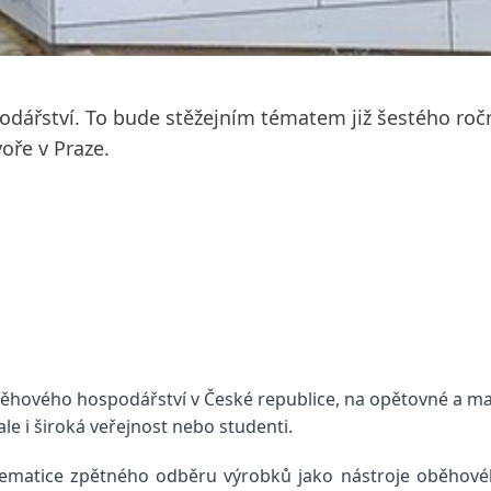
dářství. To bude stěžejním tématem již šestého roč
voře v Praze.
ěhového hospodářství v České republice, na opětovné a mat
e i široká veřejnost nebo studenti.
lematice zpětného odběru výrobků jako nástroje oběhové