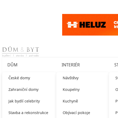
Skip to content
DŮM
INTERIÉR
S
České domy
Návštěvy
S
Zahraniční domy
Koupelny
O
Jak bydlí celebrity
Kuchyně
P
Stavba a rekonstrukce
Obývací pokoje
P