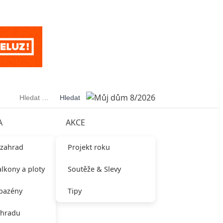
Vyhledávání
A
AKCE
 zahrad
Projekt roku
alkony a ploty
Soutěže & Slevy
 bazény
Tipy
ahradu