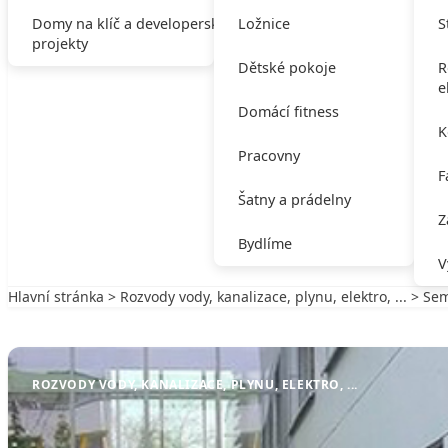
Domy na klíč a developerské
Ložnice
S
projekty
Dětské pokoje
R
e
Domácí fitness
K
Pracovny
F
Šatny a prádelny
Z
Bydlíme
V
Hlavní stránka
>
Rozvody vody, kanalizace, plynu, elektro, ...
> Sem
Zpět na Rozvody vody, kanalizace, plynu, elektro, ...
ROZVODY VODY, KANALIZACE, PLYNU, ELEKTRO, ...