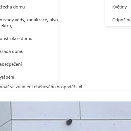
třecha domu
Květiny
ozvody vody, kanalizace, plynu,
Odpočine
lektro, …
onstrukce domu
asáda domu
abezpečení
ytápění
inář ve znamení oběhového hospodářství