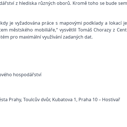
ářství z hlediska různých oborů
.
Kromě toho se bude semi
, kdy je vyžadována práce s mapovými podklady a lokací je
rtem městského mobiliáře,“
vysvětlil
Tomáš Chorazy
z
Cent
ystém pro maximální využívání zadaných dat
.
hového hospodářství
ta Prahy, Toulcův dvůr, Kubatova 1, Praha 10 – Hostivař