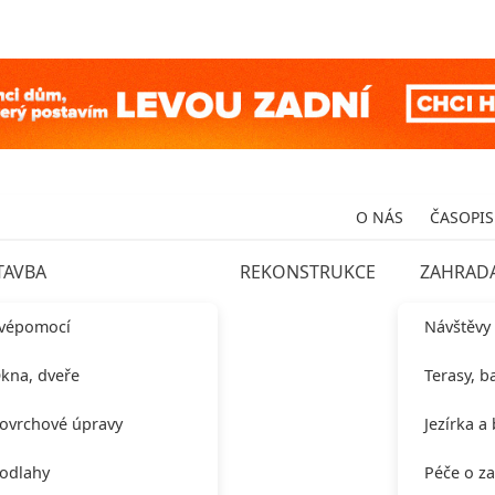
O NÁS
ČASOPIS
TAVBA
REKONSTRUKCE
ZAHRAD
vépomocí
Návštěvy
kna, dveře
Terasy, b
ovrchové úpravy
Jezírka a
odlahy
Péče o z