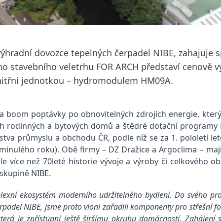
 výhradní dovozce tepelných čerpadel NIBE, zahajuje
ho stavebního veletrhu FOR ARCH představí cenově v
 vnitřní jednotkou – hydromodulem HM09A.
oom poptávky po obnovitelných zdrojích energie, který v
vých rodinných a bytových domů a štědré dotační programy
terstva průmyslu a obchodu ČR, podle níž se za 1. pololetí 
í minulého roku). Obě firmy – DZ Dražice a Argoclima – ma
le více než 70leté historie vývoje a výroby či celkového ob
 skupině NIBE.
lexní ekosystém moderního udržitelného bydlení. Do svého pro
padel NIBE, jsme proto vloni zařadili komponenty pro střešní fot
která je zpřístupní ještě širšímu okruhu domácností. Zahájení 