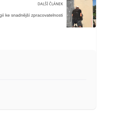
DALŠÍ ČLÁNEK
ií ke snadnější zpracovatelnosti