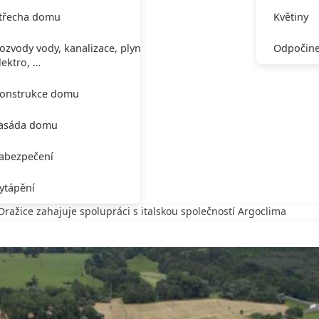
třecha domu
Květiny
ozvody vody, kanalizace, plynu,
Odpočine
lektro, …
onstrukce domu
asáda domu
abezpečení
ytápění
ražice zahajuje spolupráci s italskou společností Argoclima