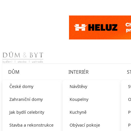
Skip to content
DŮM
INTERIÉR
S
České domy
Návštěvy
S
Zahraniční domy
Koupelny
O
Jak bydlí celebrity
Kuchyně
P
Stavba a rekonstrukce
Obývací pokoje
P