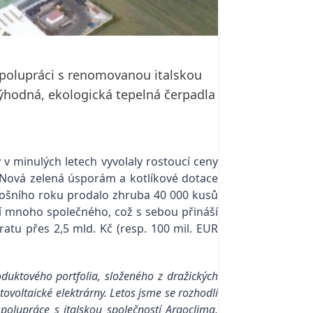
 spolupráci s renomovanou italskou
ýhodná, ekologická tepelná čerpadla
 minulých letech vyvolaly rostoucí ceny
 Nová zelená úsporám a kotlíkové dotace
letošního roku prodalo zhruba 40 000 kusů
jí mnoho společného, což s sebou přináší
ratu přes 2,5 mld. Kč (resp. 100 mil. EUR
duktového portfolia, složeného z dražických
ovoltaické elektrárny. Letos jsme se rozhodli
spolupráce s italskou společností Argoclima,