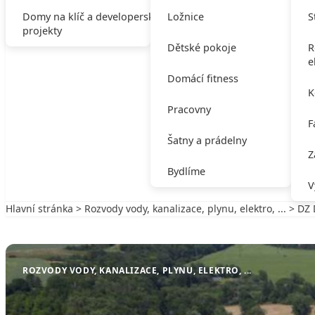
Domy na klíč a developerské
Ložnice
S
projekty
Dětské pokoje
R
e
Domácí fitness
K
Pracovny
F
Šatny a prádelny
Z
Bydlíme
V
Hlavní stránka
>
Rozvody vody, kanalizace, plynu, elektro, ...
> DZ D
Zpět na Rozvody vody, kanalizace, plynu, elektro, ...
ROZVODY VODY, KANALIZACE, PLYNU, ELEKTRO, ...