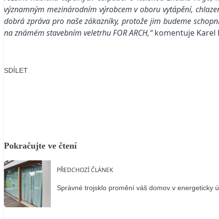
významným mezinárodním výrobcem v oboru vytápění, chlazení a 
dobrá zpráva pro naše zákazníky, protože jim budeme schopni
na známém stavebním veletrhu FOR ARCH,“
komentuje Karel 
SDÍLET
Facebook
X
LinkedIn
Email
Pokračujte ve čtení
PŘEDCHOZÍ ČLÁNEK
Správné trojsklo promění váš domov v energeticky ú