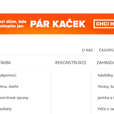
O NÁS
ČASOPIS
TAVBA
REKONSTRUKCE
ZAHRAD
vépomocí
Návštěvy
kna, dveře
Terasy, b
ovrchové úpravy
Jezírka a
odlahy
Péče o z