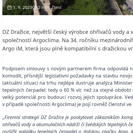
1. 9. 2023
2 min. čtení
DZ Dražice, největší český výrobce ohřívačů vody a
společností Argoclima. Na 34. ročníku mezinárodní
Argo iM, která jsou plně kompatibilní s dražickou
Podpisem smlouvy s novým partnerem firma odpovídá na b
komodit, přísnější legislativní požadavky na stavbu no
(aktuální situaci na trhu nejlépe ilustruje analýza Minis
tepelných čerpadel: tedy o 60 % víc než za stejné obdob
velký potenciál pro budoucí rozvoj jejich spolupráce. Ved
v případě společnosti Argoclima) je pojí rovněž členství ve
„Firemní strategií DZ Dražice je poskytovat zákazníkům komp
ohřívačů vody a akumulačních nádrží či švédských tepelných čer
rozšířit nabídku tepelných čerpadel o italskou značku Argo, 