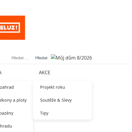
Vyhledávání
A
AKCE
 zahrad
Projekt roku
alkony a ploty
Soutěže & Slevy
 bazény
Tipy
ahradu