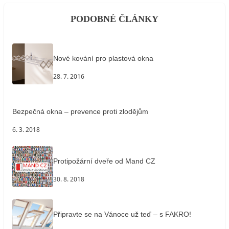
PODOBNÉ ČLÁNKY
Nové kování pro plastová okna
28. 7. 2016
Bezpečná okna – prevence proti zlodějům
6. 3. 2018
Protipožární dveře od Mand CZ
30. 8. 2018
Připravte se na Vánoce už teď – s FAKRO!