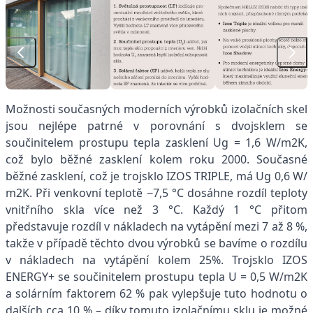
Možnosti současných moderních výrobků izolačních skel
jsou nejlépe patrné v porovnání s dvojsklem se
součinitelem prostupu tepla zasklení Ug = 1,6 W/m2K,
což bylo běžné zasklení kolem roku 2000. Současné
běžné zasklení, což je trojsklo IZOS TRIPLE, má Ug 0,6 W/
m2K. Při venkovní teplotě −7,5 °C dosáhne rozdíl teploty
vnitřního skla více než 3 °C. Každý 1 °C přitom
představuje rozdíl v nákladech na vytápění mezi 7 až 8 %,
takže v případě těchto dvou výrobků se bavíme o rozdílu
v nákladech na vytápění kolem 25%. Trojsklo IZOS
ENERGY+ se součinitelem prostupu tepla U = 0,5 W/m2K
a solárním faktorem 62 % pak vylepšuje tuto hodnotu o
dalších cca 10 % – díky tomuto izolačnímu sklu je možné