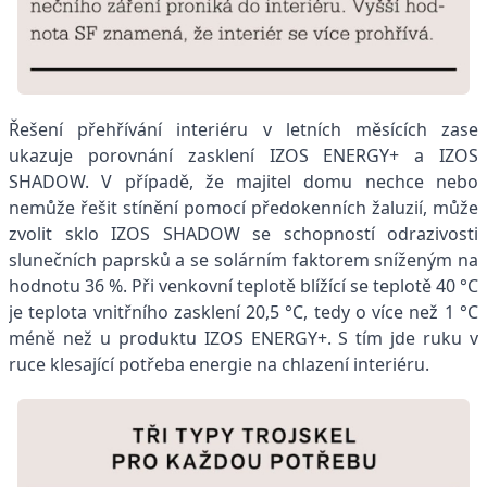
Řešení přehřívání interiéru v letních měsících zase
ukazuje porovnání zasklení IZOS ENERGY+ a IZOS
SHADOW. V případě, že majitel domu nechce nebo
nemůže řešit stínění pomocí předokenních žaluzií, může
zvolit sklo IZOS SHADOW se schopností odrazivosti
slunečních paprsků a se solárním faktorem sníženým na
hodnotu 36 %. Při venkovní teplotě blížící se teplotě 40 °C
je teplota vnitřního zasklení 20,5 °C, tedy o více než 1 °C
méně než u produktu IZOS ENERGY+. S tím jde ruku v
ruce klesající potřeba energie na chlazení interiéru.