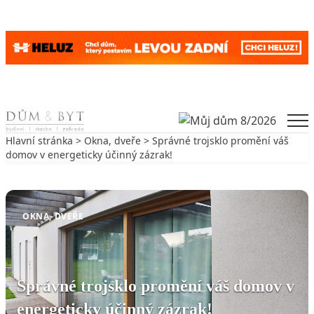
Skip to content
Men
Hlavní stránka
>
Okna, dveře
> Správné trojsklo promění váš
domov v energeticky účinný zázrak!
Zpět na Okna, dveře
OKNA, DVEŘE
Správné trojsklo promění váš domov v
energeticky účinný zázrak!