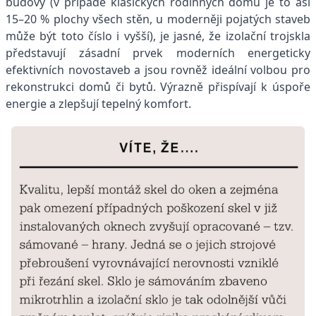
budovy (v případě klasických rodinných domů je to asi
15–20 % plochy všech stěn, u moderněji pojatých staveb
může být toto číslo i vyšší), je jasné, že izolační trojskla
představují zásadní prvek moderních energeticky
efektivních novostaveb a jsou rovněž ideální volbou pro
rekonstrukci domů či bytů. Výrazně přispívají k úspoře
energie a zlepšují tepelný komfort.