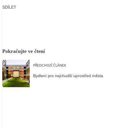
SDÍLET
Facebook
X
LinkedIn
Email
Pokračujte ve čtení
PŘEDCHOZÍ ČLÁNEK
Bydlení pro nejchudší uprostřed města