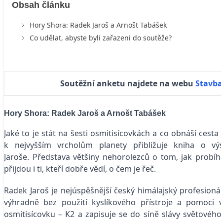
Obsah článku
Hory Shora: Radek Jaroš a Arnošt Tabášek
Co udělat, abyste byli zařazeni do soutěže?
Soutěžní anketu najdete na webu
Stavb
Hory Shora: Radek Jaroš a Arnošt Tabášek
Jaké to je stát na šesti osmitisícovkách a co obnáší ces
k nejvyšším vrcholům planety přibližuje kniha o v
Jaroše. Představa většiny nehorolezců o tom, jak probíhá 
přijdou i ti, kteří dobře vědí, o čem je řeč.
Radek Jaroš je nejúspěšnější český himálajský profesioná
výhradně bez použití kyslíkového přístroje a pomoci
osmitisícovku – K2 a zapisuje se do síně slávy světového