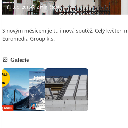
3. 5. 2016
2 min. čtení
S novým měsícem je tu i nová soutěž. Celý květen 
Euromedia Group k.s.
Galerie