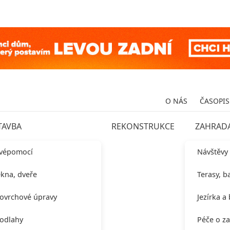
O NÁS
ČASOPIS
TAVBA
REKONSTRUKCE
ZAHRAD
vépomocí
Návštěvy
kna, dveře
Terasy, b
ovrchové úpravy
Jezírka a
odlahy
Péče o z