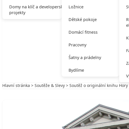
Domy na klíč a developerské
Ložnice
S
projekty
Dětské pokoje
R
e
Domácí fitness
K
Pracovny
F
Šatny a prádelny
Z
Bydlíme
V
Hlavní stránka
>
Soutěže & Slevy
> Soutěž o originální knihu Hory
Zpět na Soutěže & Slevy
SOUTĚŽE & SLEVY