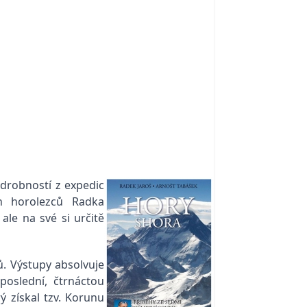
odrobností z expedic
ch horolezců Radka
ale na své si určitě
ů. Výstupy absolvuje
oslední, čtrnáctou
ý získal tzv. Korunu