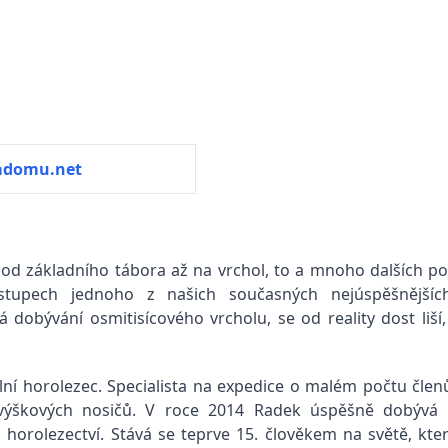
adomu.net
ta od základního tábora až na vrchol, to a mnoho dalších p
ýstupech jednoho z našich současných nejúspěšnější
dobývání osmitisícového vrcholu, se od reality dost liší, 
lní horolezec. Specialista na expedice o malém počtu člen
 výškových nosičů. V roce 2014 Radek úspěšně dobývá p
 horolezectví. Stává se teprve 15. člověkem na světě, kter