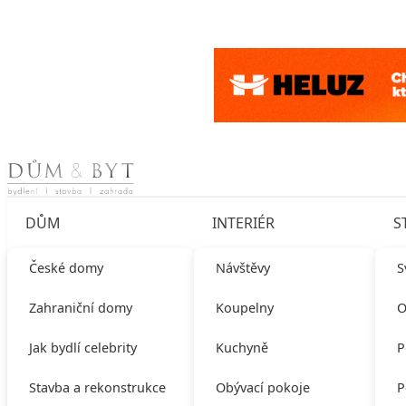
Skip to content
DŮM
INTERIÉR
S
České domy
Návštěvy
S
Zahraniční domy
Koupelny
O
Jak bydlí celebrity
Kuchyně
P
Stavba a rekonstrukce
Obývací pokoje
P