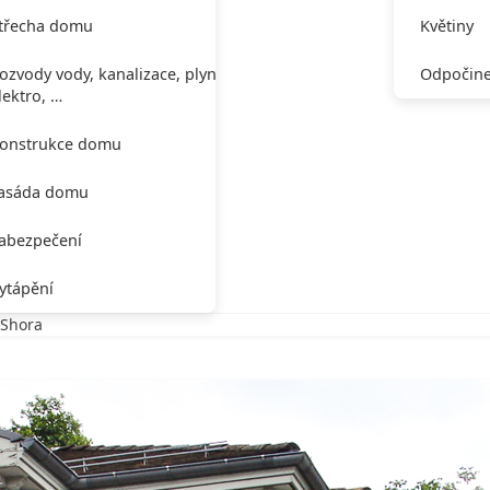
třecha domu
Květiny
ozvody vody, kanalizace, plynu,
Odpočine
lektro, …
onstrukce domu
asáda domu
abezpečení
ytápění
 Shora