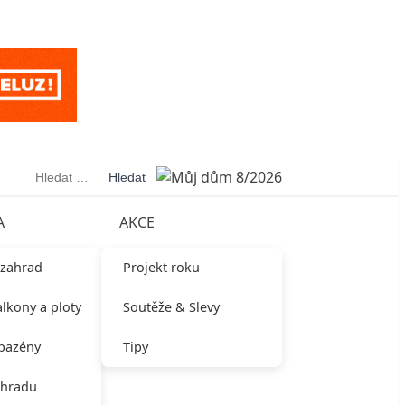
Vyhledávání
A
AKCE
 zahrad
Projekt roku
alkony a ploty
Soutěže & Slevy
 bazény
Tipy
ahradu