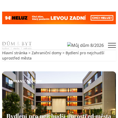
Skip to content
Men
Hlavní stránka
>
Zahraniční domy
> Bydlení pro nejchudší
uprostřed města
Zpět na Zahraniční domy
ZAHRANIČNÍ DOMY
Bydlení pro nejchudší uprostřed města