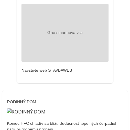
Navštivte web STAVBAWEB
RODINNÝ DOM
Koniec HFC chladív sa blíži. Budúcnosť tepelných čerpadiel
patrí prírodnému propánu