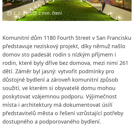
2. 5. 2016
2 min. čtení
Komunitní dům 1180 Fourth Street v San Francisku
představuje neziskový projekt, díky němuž našlo
domov sto padesát rodin s nízkým příjmem i
rodin, které byly dříve bez domova, mezi nimi 261
dětí. Záměr byl jasný: vytvořit podmínky pro
důstojné bydlení a zároveň komunitní způsob
soužití, ve kterém si obyvatelé domu mohou
poskytovat vzájemnou podporu. Výjimečnost
místa i architektury má dokumentovat úsilí
představitelů města o řešení vzrůstající potřeby
dostupného a podporovaného bydlení.