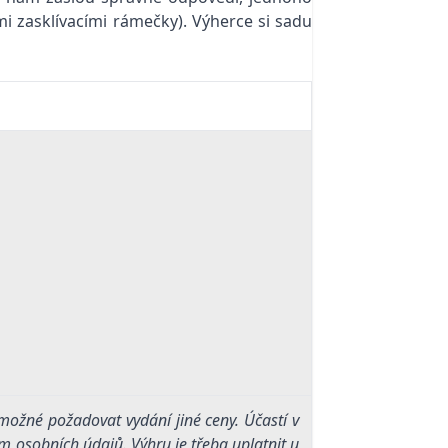
i zasklívacími rámečky). Výherce si sadu
 možné požadovat vydání jiné ceny. Účastí v
m osobních údajů. Výhru je třeba uplatnit u