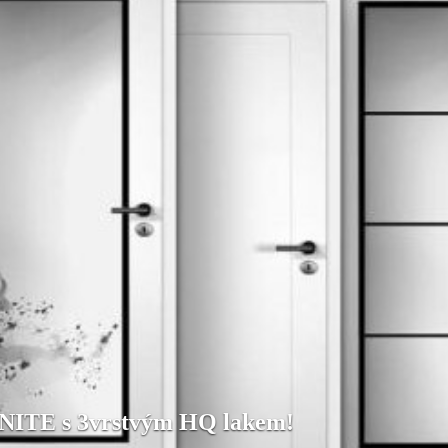
ONITE s 3vrstvým HQ lakem!