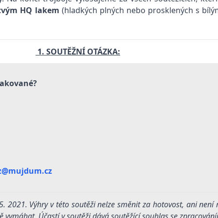
stvým HQ lakem
(hladkých plných nebo prosklených s bílým
1. SOUTĚŽNÍ OTÁZKA:
 lakované?
z@mujdum.cz
. 2021. Výhry v této soutěži nelze směnit za hotovost, ani není
ě vymáhat. Účastí v soutěži dává soutěžící souhlas se zpracování