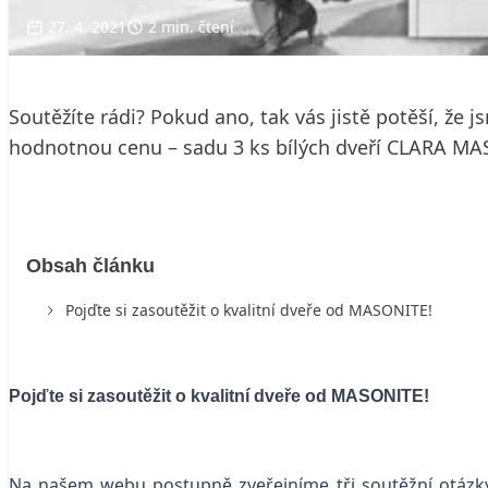
27. 4. 2021
2 min. čtení
Soutěžíte rádi? Pokud ano, tak vás jistě potěší, že
hodnotnou cenu – sadu 3 ks bílých dveří CLARA M
Obsah článku
Pojďte si zasoutěžit o kvalitní dveře od MASONITE!
Pojďte si zasoutěžit o kvalitní dveře od MASONITE!
Na našem webu postupně zveřejníme tři soutěžní otázky.