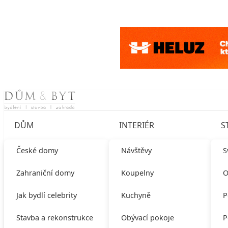
Skip to content
DŮM
INTERIÉR
S
České domy
Návštěvy
S
Zahraniční domy
Koupelny
O
Jak bydlí celebrity
Kuchyně
P
Stavba a rekonstrukce
Obývací pokoje
P