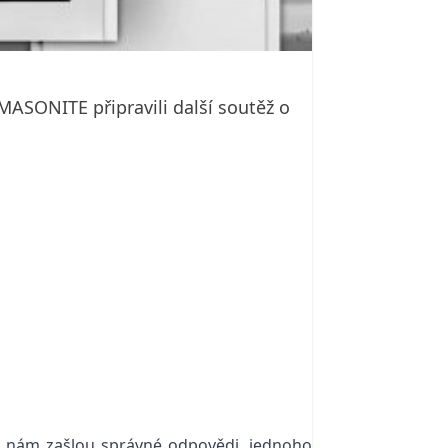
MASONITE připravili další soutěž o
ří nám zašlou správné odpovědi, jednoho