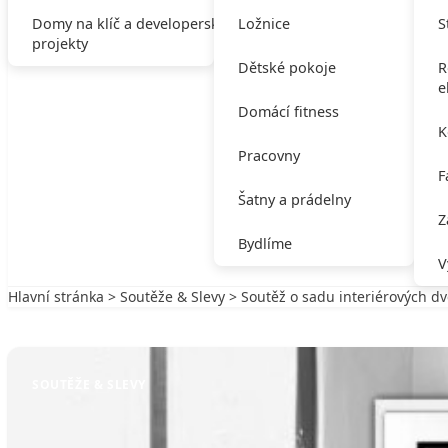
Domy na klíč a developerské
Ložnice
S
projekty
Dětské pokoje
R
e
Domácí fitness
K
Pracovny
F
Šatny a prádelny
Z
Bydlíme
V
Hlavní stránka
>
Soutěže & Slevy
> Soutěž o sadu interiérových d
Zpět na Soutěže & Slevy
SOUTĚŽE & SLEVY