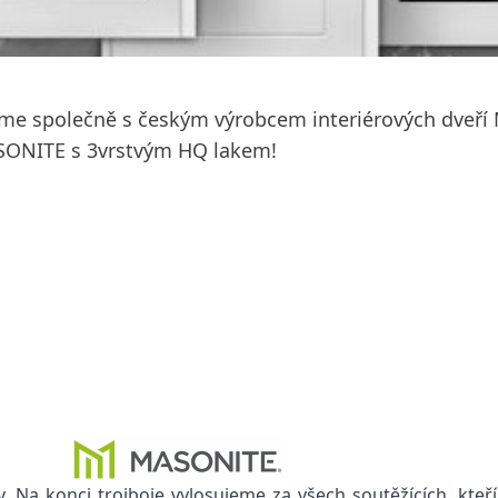
 jsme společně s českým výrobcem interiérových dveří 
ASONITE s 3vrstvým HQ lakem!
 Na konci trojboje vylosujeme za všech soutěžících, kte