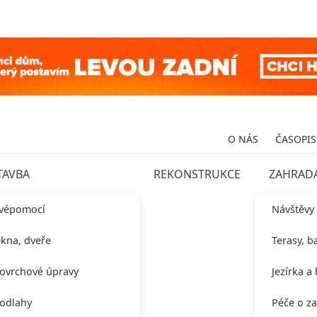
O NÁS
ČASOPIS
TAVBA
REKONSTRUKCE
ZAHRAD
vépomocí
Návštěvy
kna, dveře
Terasy, b
ovrchové úpravy
Jezírka a
odlahy
Péče o z