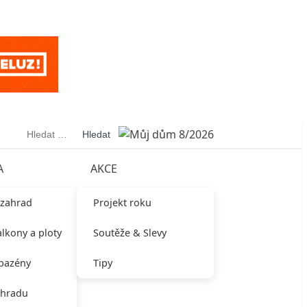
Vyhledávání
A
AKCE
 zahrad
Projekt roku
alkony a ploty
Soutěže & Slevy
 bazény
Tipy
ahradu