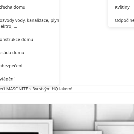
třecha domu
Květiny
ozvody vody, kanalizace, plynu,
Odpočine
lektro, …
onstrukce domu
asáda domu
abezpečení
ytápění
veří MASONITE s 3vrstvým HQ lakem!