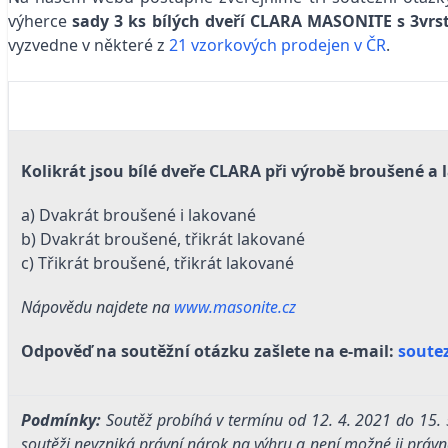
výherce
sady 3 ks bílých dveří CLARA MASONITE s 3vr
vyzvedne v některé z
21 vzorkových prodejen v ČR
.
Kolikrát jsou bílé dveře CLARA při výrobě broušené a
a) Dvakrát broušené i lakované
b) Dvakrát broušené, třikrát lakované
c) Třikrát broušené, třikrát lakované
Nápovědu najdete na
www.masonite.cz
Odpověď na soutěžní otázku zašlete na e-mail:
soute
Podmínky:
Soutěž probíhá v termínu od 12. 4. 2021 do 15. 5
soutěži nevzniká právní nárok na výhru a není možné ji právn