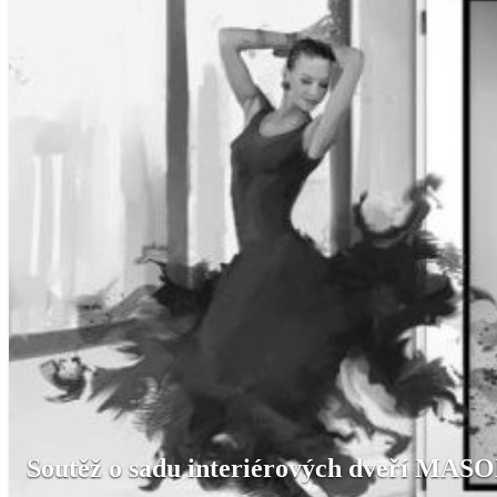
Soutěž o sadu interiérových dveří MAS