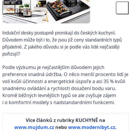
Indukční desky postupně pronikají do českých kuchyní.
Důvodem může být i to, že jsou již ceny standardních typů
přijatelné. Z jakého důvodu si je podle vás lidé nejčastěji
pořizují?
Podle výzkumu je nejčastějším důvodem jejich
preference snadná údržba. O něco menší procento lidí je
volí kvůli účinnosti a energetické úspoře a asi 35 % kvůli
snadnému ovládání a rychlosti dosažení bodu varu.
Kromě běžných levnějších typů se ale zvyšuje zájem
i o komfortní modely s nadstandardními funkcemi.
Více článků z rubriky KUCHYNĚ na
www.mujdum.cz
nebo
www.modernibyt.cz
.