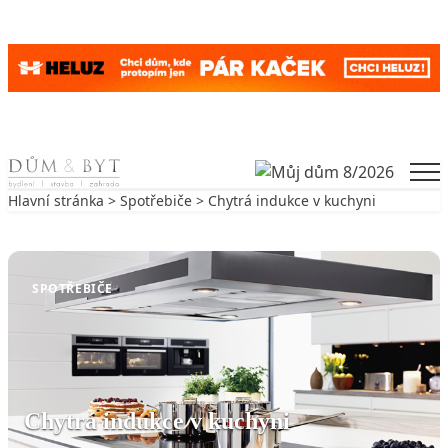
Skip to content
Men
Hlavní stránka
>
Spotřebiče
> Chytrá indukce v kuchyni
Zpět na Spotřebiče
SPOTŘEBIČE
Chytrá indukce v kuchyni