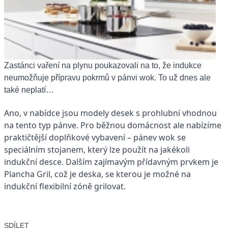
Zastánci vaření na plynu poukazovali na to, že indukce
neumožňuje přípravu pokrmů v pánvi wok. To už dnes ale
také neplatí…
Ano, v nabídce jsou modely desek s prohlubní vhodnou
na tento typ pánve. Pro běžnou domácnost ale nabízíme
praktičtější doplňkové vybavení – pánev wok se
speciálním stojanem, který lze použít na jakékoli
indukční desce. Dalším zajímavým přídavným prvkem je
Plancha Gril, což je deska, se kterou je možné na
indukční flexibilní zóně grilovat.
SDÍLET