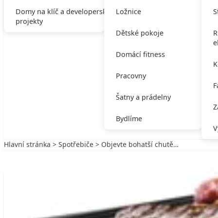
Domy na klíč a developerské
Ložnice
S
projekty
Dětské pokoje
R
e
Domácí fitness
K
Pracovny
F
Šatny a prádelny
Z
Bydlíme
V
Hlavní stránka
>
Spotřebiče
> Objevte bohatší chutě…
Zpět na Spotřebiče
SPOTŘEBIČE