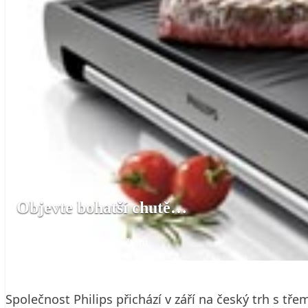
Objevte bohatší chutě…
23. 9. 2008
2 min. čtení
Společnost Philips přichází v září na český trh s 