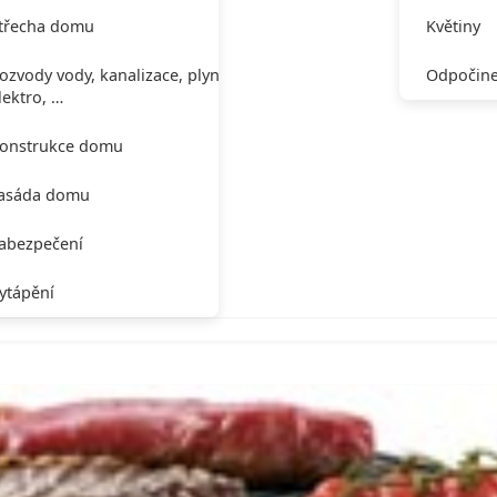
třecha domu
Květiny
ozvody vody, kanalizace, plynu,
Odpočine
lektro, …
onstrukce domu
asáda domu
abezpečení
ytápění