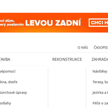
O NÁS
ČASOPIS
TAVBA
REKONSTRUKCE
ZAHRAD
vépomocí
Návštěvy
kna, dveře
Terasy, b
ovrchové úpravy
Jezírka a
odlahy
Péče o z