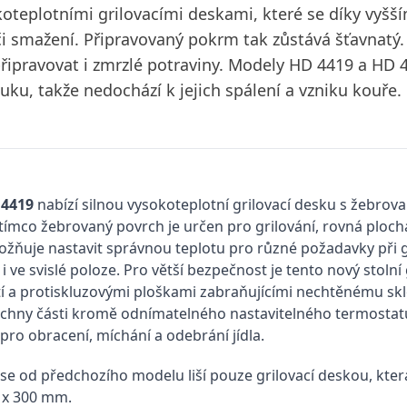
oteplotními grilovacími deskami, které se díky vyšší
či smažení. Připravovaný pokrm tak zůstává šťavnatý.
pravovat i zmrzlé potraviny. Modely HD 4419 a HD 44
uku, takže nedochází k jejich spálení a vzniku kouře.
 4419
nabízí silnou vysokoteplotní grilovací desku s žebro
ímco žebrovaný povrch je určen pro grilování, rovná plocha
žňuje nastavit správnou teplotu pro různé požadavky při gri
i ve svislé poloze. Pro větší bezpečnost je tento nový stol
tí a protiskluzovými ploškami zabraňujícími nechtěnému skl
šechny části kromě odnímatelného nastavitelného termostat
a pro obracení, míchání a odebrání jídla.
se od předchozího modelu liší pouze grilovací deskou, která
0 x 300 mm.