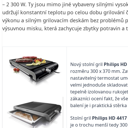
– 2 300 W. Ty jsou mimo jiné vybaveny silnými vysok
udržují konstantní teplotu po celou dobu grilování 
výkonu a silným grilovacím deskám bez problémů při
výsuvnou misku, která zachycuje zbytky potravin a t
Nový stolní gril
Philips HD
rozměru 300 x 370 mm. Zat
nastavitelný termostat umo
velmi jednoduše skladovat 
tepelně izolovanou rukoje
zákazníci ocení fakt, že v
balení je i praktická stěrk
Stolní gril
Philips HD 4417
je o trochu menší tedy 30