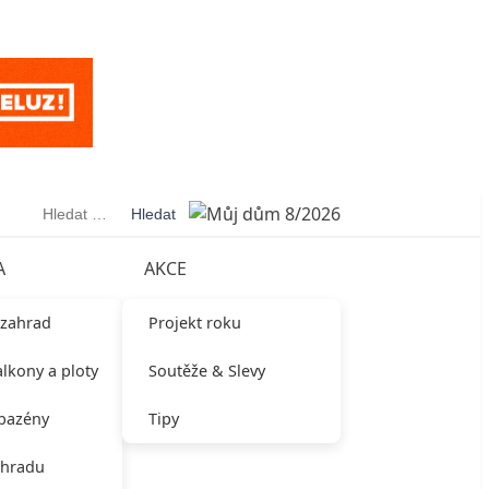
Vyhledávání
A
AKCE
 zahrad
Projekt roku
alkony a ploty
Soutěže & Slevy
 bazény
Tipy
ahradu