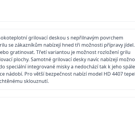
sokoteplotní grilovací deskou s nepřilnavým povrchem
lu se zákazníkům nabízejí hned tři možnosti přípravy jídel.
bo gratinovat. Třetí variantou je možnost rozložení grilu
ovací plochy. Samotné grilovací desky navíc nabízejí možno
o speciální integrované misky a nedochází tak k jeho spále
čce nádobí. Pro větší bezpečnost nabízí model HD 4407 tepe
echtěnému sklouznutí.