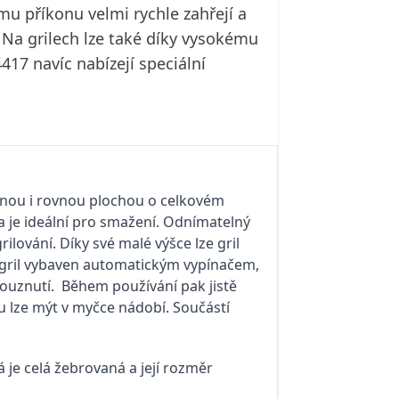
mu příkonu velmi rychle zahřejí a
 Na grilech lze také díky vysokému
17 navíc nabízejí speciální
vanou i rovnou plochou o celkovém
 je ideální pro smažení. Odnímatelný
lování. Díky své malé výšce lze gril
ní gril vybaven automatickým vypínačem,
ouznutí. Během používání pak jistě
u lze mýt v myčce nádobí. Součástí
 je celá žebrovaná a její rozměr