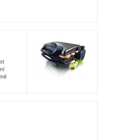
st
ní
lně