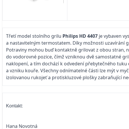
Třetí model stolního grilu
Philips HD 4407
je vybaven vy
a nastavitelným termostatem. Díky možnosti uzavírání gri
Potraviny mohou buď kontaktně grilovat z obou stran, ne
do vodorovné pozice, čímž vzniknou dvě samostatné gril
naklopení, a tím dochází k odvedení přebytečného tuku d
a vzniku kouře. Všechny odnímatelné části lze mýt v my
izolovanou rukojeť a protiskluzové plošky zabraňující n
Kontakt:
Hana Novotná