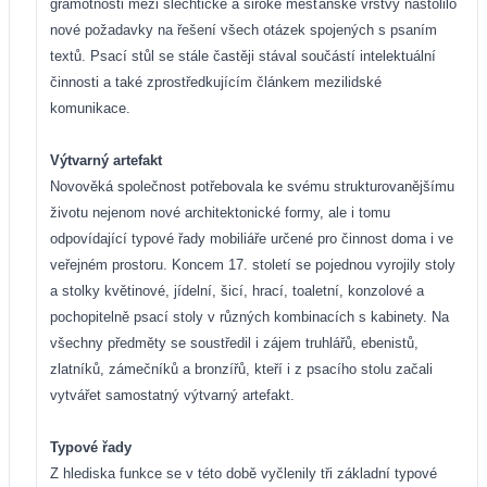
gramotnosti mezi šlechtické a široké měšťanské vrstvy nastolilo
nové požadavky na řešení všech otázek spojených s psaním
textů. Psací stůl se stále častěji stával součástí intelektuální
činnosti a také zprostředkujícím článkem mezilidské
komunikace.
Výtvarný artefakt
Novověká společnost potřebovala ke svému strukturovanějšímu
životu nejenom nové architektonické formy, ale i tomu
odpovídající typové řady mobiliáře určené pro činnost doma i ve
veřejném prostoru. Koncem 17. století se pojednou vyrojily stoly
a stolky květinové, jídelní, šicí, hrací, toaletní, konzolové a
pochopitelně psací stoly v různých kombinacích s kabinety. Na
všechny předměty se soustředil i zájem truhlářů, ebenistů,
zlatníků, zámečníků a bronzířů, kteří i z psacího stolu začali
vytvářet samostatný výtvarný artefakt.
Typové řady
Z hlediska funkce se v této době vyčlenily tři základní typové