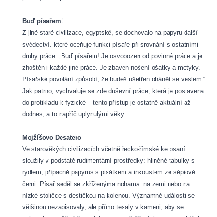
Buď písařem!
Z jiné staré civilizace, egyptské, se dochovalo na papyru další
svědectví, které oceňuje funkci písaře při srovnání s ostatními
druhy práce: „Buď písařem! Je osvobozen od povinné práce a je
zhoštěn i každé jiné práce. Je zbaven nošení ošatky a motyky.
Písařské povolání způsobí, že budeš ušetřen ohánět se veslem.“
Jak patrno, vychvaluje se zde duševní práce, která je postavena
do protikladu k fyzické – tento přístup je ostatně aktuální až
dodnes, a to napříč uplynulými věky.
Mojžíšovo Desatero
Ve starověkých civilizacích včetně řecko-římské ke psaní
sloužily v podstatě rudimentární prostředky: hliněné tabulky s
rydlem, případně papyrus s pisátkem a inkoustem ze sépiové
černi. Písař seděl se zkříženýma nohama
na zemi nebo na
nízké stoličce s destičkou na kolenou. Významné události se
většinou nezapisovaly, ale přímo tesaly v kameni, aby se