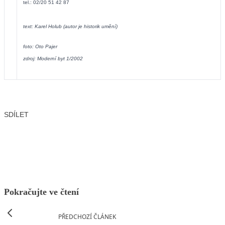
tel.: 02/20 51 42 87
text: Karel Holub (autor je historik umění)
foto: Oto Pajer
zdroj: Moderní byt 1/2002
SDÍLET
Facebook
X
LinkedIn
Email
Pokračujte ve čtení
PŘEDCHOZÍ ČLÁNEK