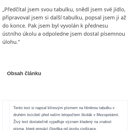
„Předčítal jsem svou tabulku, snědl jsem své jídlo,
připravoval jsem si další tabulku, popsal jsem ji až
do konce. Pak jsem byl vyvolán k přednesu
ústního úkolu a odpoledne jsem dostal písemnou
úlohu.“
Obsah článku
Tento text si napsal klínovým písmem na hliněnou tabulku v
druhém tisíciletí před naším letopočtem školák v Mezopotámii.
Živý text dostatečně vyjadřuje význam kladený na znalost
písma, které provází člověka od úsvitu civilizace.