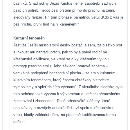
básníků. Snad jediný Ježíš Kristus neměl zapotřebí žádných
psacích potřeb, neboť psal prstem přímo do prachu na zemi,
sledovaný farizeji. Při tom pronášel památnou větu: „Kdo z vás je
bez hříchu, první hoď na ni kamenem!“
Kulturní fenomén
Jestliže Ježíši místo stolní desky postačila zem, za pisátko prst
a inkoust mu nahradil prach, pak to byla právě rodící se
křesťanská civilizace, ve které se díky klášterům vyvinul
prototyp psacího stolu. Jeho základní tvarové schéma –
vertikálně podepřená horizontální plocha – se stalo kulturním i
kultovním fenoménem, který časem obtěžkaly historické
symbolismy a spleť dalších významů. Z vizuálního hlediska bylo
toto schéma také výzvou k výtvarnému a uměleckořemeslnému
zpracování i zhodnocení. Raně středověké kláštery, které
uchovávaly a rozvíjely antické dědictví spolu s křesťanskou
vírou, kladly základní důraz na písemně kodifikovanou formu
sdělení.