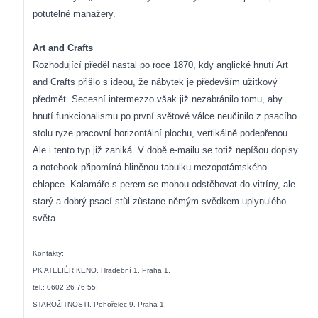
potutelné manažery.
Art and Crafts
Rozhodující předěl nastal po roce 1870, kdy anglické hnutí
Art
and Crafts přišlo s ideou, že nábytek je především užitkový
předmět. Secesní intermezzo však již nezabránilo tomu, aby
hnutí funkcionalismu po první světové válce neučinilo z psacího
stolu ryze pracovní horizontální plochu, vertikálně podepřenou.
Ale i tento typ již zaniká. V době e-mailu se totiž nepíšou dopisy
a notebook připomíná hliněnou tabulku mezopotámského
chlapce. Kalamáře s perem se mohou odstěhovat do vitríny, ale
starý a dobrý psací stůl zůstane němým svědkem uplynulého
světa.
Kontakty:
PK ATELIÉR KENO, Hradební 1, Praha 1,
tel.: 0602 26 76 55;
STAROŽITNOSTI, Pohořelec 9, Praha 1,