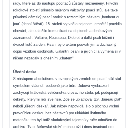
řady, které až do nástupu počítačů zůstaly nezměněny. Frivolní
rokokové století přineslo nejenom válcovitý psací stůl, ale také
půvabný dámský psací stolek s roztomilým názvem „bonheur du
jour“ (denní štěstí). 18. století vytvořilo nejenom jemnější pravidla
chování, ale založilo komunikaci na dopisech a deníkových
záznamech. Voltaire, Rousseau, Diderot a další psali běžně i
dvacet listů za den. Psaní bylo aktem posvátným a duchaplný
dopis vizitkou osobnosti. Galantní psaní a jejich čilá výměna si v
ničem nezadaly s dnešním „chatem“.
Úřední deska
S nástupem absolutismu v evropských zemích se psací stůl stal
symbolem vládnutí podobně jako trůn. Dobová vyobrazení
zachycují královská veličenstva u psacího stolu, jak podepisují
dekrety, kterými řídí své říše. Zde se uplatňoval tzv. „bureau plat“
neboli „úřední deska“. Jak název napovídá, šlo o plochou vrchní
pravoúhlou deskou bez nástavců pro ukládání listinného
materiálu: ten byl totiž vladařovými tajemníky ruče odnášen do
archivu. Tyto „šéfovské stoly“ mohou být i dnes inspirací pro