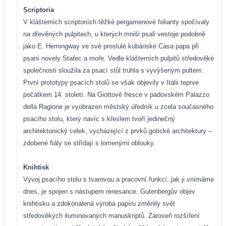
Scriptoria
V klášterních scriptoriích těžké pergamenové folianty spočívaly
na dřevěných pulpitech, u kterých mniši psali vestoje podobně
jako E. Hemingway ve své proslulé kubánské Casa papa při
psaní novely Stařec a moře. Vedle klášterních pulpitů středověké
společnosti sloužila za psací stůl truhla s vyvýšeným pultem.
První prototypy psacích stolů se však objevily v Itálii teprve
počátkem 14. století. Na Giottově fresce v padovském Palazzo
della Ragione je vyobrazen městský úředník u zcela současného
psacího stolu, který navíc s křeslem tvoří jedinečný
architektonický celek, vycházející z prvků gotické architektury –
zdobené
fiály se střídají s lomenými oblouky.
Knihtisk
Vývoj psacího stolu s tvarovou a pracovní funkcí, jak ji vnímáme
dnes, je spojen s nástupem renesance. Gutenbergův objev
knihtisku a zdokonalená výroba papíru změnily svět
středověkých iluminovaných manuskriptů. Zároveň rozšíření