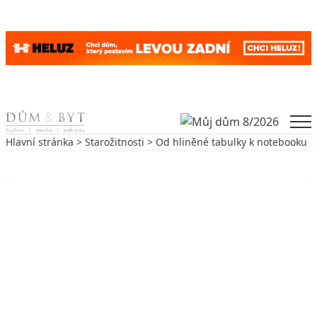
Skip to content
Men
Hlavní stránka
>
Starožitnosti
> Od hliněné tabulky k notebooku
Zpět na Starožitnosti
STAROŽITNOSTI
Od hliněné tabulky k notebooku
16. 6. 2003
7 min. čtení