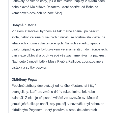
uchovaly na věčné časy, jak o tom svědčí nápisy v pyramidách
nebo slavné Mojžíšovo Desatero, které obdržel od Boha na
kamenných deskách na hoře Sinaj.
Bohyně historie
V celém starověku bychom se tak marně sháněli po psacím
stole, neboť většina duševních činností se odehrávala vleže, na
lehátkách k tomu zvláště určených. Na nich se jedlo, spalo i
psalo, případně, jak bylo zvykem ve znamenitých domácnostech,
pán vleže diktoval a otrok vsedě vše zaznamenával na papyrus.
Nad touto činností bděly Múzy Kleió a Kalliopé, zobrazované s
pisátky a svitky papyru.
Okřídlený Pegas
Podobné atributy doprovázejí od raného křesťanství i čtyři
evangelisty, kteří pro změnu drží v rukou knihu, brk nebo
kalamář. Z nich je při psaní zvláště zobrazován sv. Matouš,
jemuž ještě diktuje anděl, aby později v novověku byl nahrazen
okřídleným Pegasem, který postával u stolu dekadentních