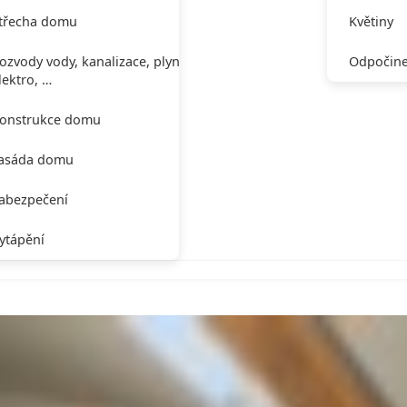
třecha domu
Květiny
ozvody vody, kanalizace, plynu,
Odpočine
lektro, …
onstrukce domu
asáda domu
abezpečení
ytápění