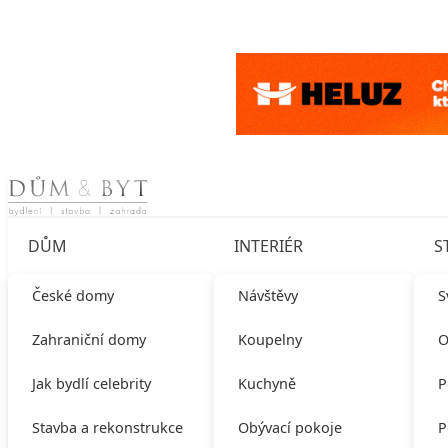
Skip to content
DŮM
INTERIÉR
S
České domy
Návštěvy
S
Zahraniční domy
Koupelny
O
Jak bydlí celebrity
Kuchyně
P
Stavba a rekonstrukce
Obývací pokoje
P