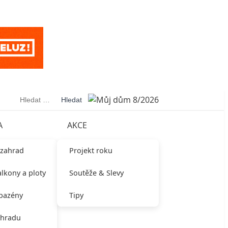
Vyhledávání
A
AKCE
 zahrad
Projekt roku
alkony a ploty
Soutěže & Slevy
 bazény
Tipy
ahradu