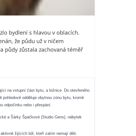
lo bydlení s hlavou v oblacích.
enán, že půdu už v ničem
éra půdy zůstala zachovaná téměř
ující na vstupní část bytu, a ložnice. Do otevřeného
ě pohledově odděluje obytnou zónu bytu, kromě
mu odpočinku nebo i přespání.
rýdecké a Šárky Špačkové (Studio Gens), nábytek
ivně žijících lidí, kteří zatím nemají děti.