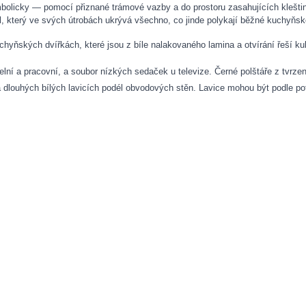
bolicky — pomocí přiznané trámové vazby a do prostoru zasahujících kleštin
l, který ve svých útrobách ukrývá všechno, co jinde polykají běžné kuchyňsk
chyňských dvířkách, které jsou z bíle nalakovaného lamina a otvírání řeší kul
elní a pracovní, a soubor nízkých sedaček u televize. Černé polštáře z tvrze
a dlouhých bílých lavicích podél obvodových stěn. Lavice mohou být podle pot