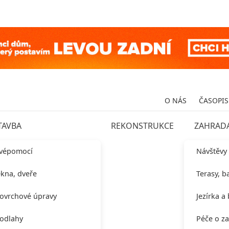
O NÁS
ČASOPIS
TAVBA
REKONSTRUKCE
ZAHRAD
vépomocí
Návštěvy
kna, dveře
Terasy, b
ovrchové úpravy
Jezírka a
odlahy
Péče o z