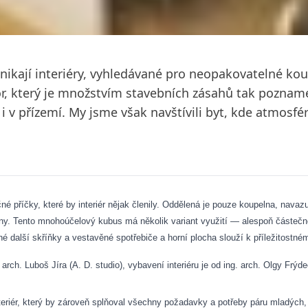
ikají interiéry, vyhledávané pro neopakovatelné kouz
or, který je množstvím stavebních zásahů tak poznam
i v přízemí. My jsme však navštívili byt, kde atmosf
né příčky, které by interiér nějak členily. Oddělená je pouze koupelna, navaz
ny. Tento mnohoúčelový kubus má několik variant využití — alespoň částečn
 další skříňky a vestavěné spotřebiče a horní plocha slouží k příležitostné
 arch. Luboš Jíra (A. D. studio), vybavení interiéru je od ing. arch. Olgy F
riér, který by zároveň splňoval všechny požadavky a potřeby páru mladých, akt