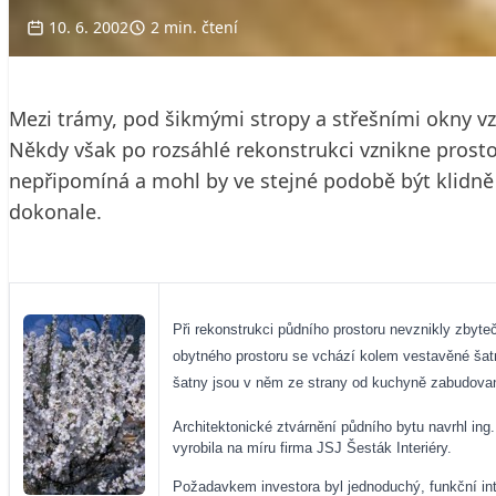
10. 6. 2002
2 min. čtení
Mezi trámy, pod šikmými stropy a střešními okny vzn
Někdy však po rozsáhlé rekonstrukci vznikne prost
nepřipomíná a mohl by ve stejné podobě být klidně 
dokonale.
Při rekonstrukci půdního prostoru nevznikly zbyteč
obytného prostoru se vchází kolem vestavěné šat
šatny jsou v něm ze strany od kuchyně zabudované
Architektonické ztvárnění půdního bytu navrhl ing.
vyrobila na míru firma JSJ Šesták Interiéry.
Požadavkem investora byl jednoduchý, funkční inte