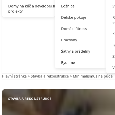
Domy na klíč a developerské
Ložnice
S
projekty
Dětské pokoje
R
e
Domácí fitness
K
Pracovny
F
Šatny a prádelny
Z
Bydlíme
V
Hlavní stránka
>
Stavba a rekonstrukce
> Minimalismus na půdě
Zpět na Stavba a rekonstrukce
STAVBA A REKONSTRUKCE