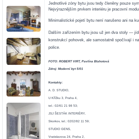
Jednotlivé zóny bytu jsou tedy členěny pouze sym
Nejvýraznějším prvkem interiéru je pracovní modu
Minimalistické pojetí bytu není narušeno ani na ku
Dalším zařízením bytu jsou už jen dva stoly — jíd
konstrukcí pohovek, ale samostatně spočívají i n
police.
FOTO: ROBERT VIRT, Pavlína Blahotová
Zdroj: Moderní byt 5/01
Kontakty:
A. D. STUDIO,
U Křížku 3, Praha 4,
tel.: 02/61 21 98 53;
JSJ ŠESTÁK INTERIÉRY,
Skorkov, tel.: 0202/82 11 59;
STUDIO GENS,
Vratislavova 24, Praha 2,