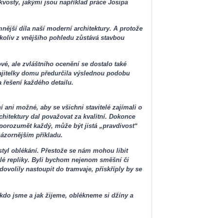
vosty, jakými jsou například práce Josipa
jší díla naší moderní architektury. A protože
koliv z vnějšího pohledu zůstává stavbou
vé, ale zvláštního ocenění se dostalo také
ajitelky domu předurčila výslednou podobu
a řešení každého detailu.
 ani možné, aby se všichni stavitelé zajímali o
chitektury dal považovat za kvalitní. Dokonce
 porozumět každý, může být jistá „pravdivost“
názornějším příkladu.
styl oblékání. Přestože se nám mohou líbit
lé repliky. Byli bychom nejenom směšní či
ovolily nastoupit do tramvaje, přiskříply by se
do jsme a jak žijeme, oblékneme si džíny a