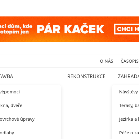
O NÁS
ČASOPIS
TAVBA
REKONSTRUKCE
ZAHRAD
vépomocí
Návštěvy
kna, dveře
Terasy, b
ovrchové úpravy
Jezírka a
odlahy
Péče o z