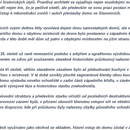
 historických stylů. Pravdivý architekt se vyjadřuje nejen soudobými ma
 nejen tím, že je pečlivě ošetří, ale především se svou prací postaví m
tup k rekonstrukci zvolili i autoři přestavby domu ve Slavonicích.
ích svými dvěma štíty vyvolává dojem dvou samostatných domů, ale vni
taršího domu s obytnou místností do dvora bylo postaveno v západním kř
 zda v této době měl dům už patro s obytnými místnostmi na jižní stranu
16. století už raně renesanční podobu s arkýřem a sgrafitovou výzdobou 
aleném ve zdivu při současném stavebně historickém průzkumu) nalezen 
á tři století, větším stavebním zásahem bylo až přebudování kuchyní v po
přímo v místnosti. V té době vznikly ploché segmentové klenby obou ku
 domu výstavba nového schodiště v zadní části západního křídla, v závě
tarší vývojové fáze a historickou stavbu znehodnotila.
původní strukturu a především stavbu očistili od posledních destruktivní
provozní zázemí bytů, v přízemí obnovili klenutou vstupní síň se střed
oze dispozice, kde při průzkumu byly nalezeny zbytky původního schodiš
ěstí využíváno jako obchod se skladem, hlavní vstup do domu zůstal v z