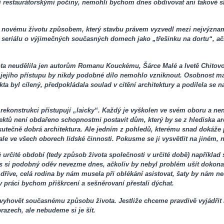
 restaurátorskými počiny, nemohli bychom dnes obdivovat ani takové sk
 novému životu způsobem, který stavbu právem vyzvedl mezi nejvýznamně
o seriálu o výjimečných současných domech jako „třešinku na dortu“, ač
rota neudělila jen autorům Romanu Kouckému, Šárce Malé a Ivetě Chitovo
z jejího přístupu by nikdy podobné dílo nemohlo vzniknout. Osobnost m
kta byl cílený, předpokládala soulad v cítění architektury a podílela se n
ekonstrukci přistupují „laicky“. Každý je vyškolen ve svém oboru a není
tektů není obdařeno schopnostmi postavit dům, který by se z hlediska ar
skutečně dobrá architektura. Ale jedním z pohledů, kterému snad dokáže
ale ve všech oborech lidské činnosti. Pokusme se ji vysvětlit na jiném, 
 určité období (tedy způsob života společnosti v určité době) například 
ás si podobný oděv nevezme dnes, ačkoliv by nebyl problém ušít dokona
íve, celá rodina by nám musela při oblékání asistovat, šaty by nám ned
 práci bychom přiškrcení a sešněrovaní přestali dýchat.
yhovět současnému způsobu života. Jestliže chceme pravdivě vyjádřit k
azech, ale nebudeme si je šít.