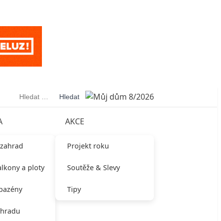
Vyhledávání
A
AKCE
 zahrad
Projekt roku
alkony a ploty
Soutěže & Slevy
 bazény
Tipy
ahradu