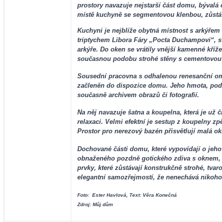
prostory navazuje nejstarší část domu, bývalá
místě kuchyně se segmentovou klenbou, zůstává
Kuchyni je nejblíže obytná místnost s arkýře
triptychem Libora Fáry „Pocta Duchampovi“, st
arkýře. Do oken se vrátily vnější kamenné kříž
současnou podobu strohé stěny s cementovou
Sousední pracovna s odhalenou renesanční omít
začleněn do dispozice domu. Jeho hmota, pod
současně archivem obrazů či fotografií.
Na něj navazuje šatna a koupelna, která je u
relaxaci. Velmi efektní je sestup z koupelny 
Prostor pro nerezový bazén přisvětlují malá o
Dochované části domu, které vypovídají o jeho
obnaženého pozdně gotického zdiva s oknem, 
prvky, které zůstávají konstrukčně strohé, tvar
elegantní samozřejmostí, že nenechává nikoho 
Foto: Ester Havlová, Text: Věra Konečná
Zdroj: Můj dům