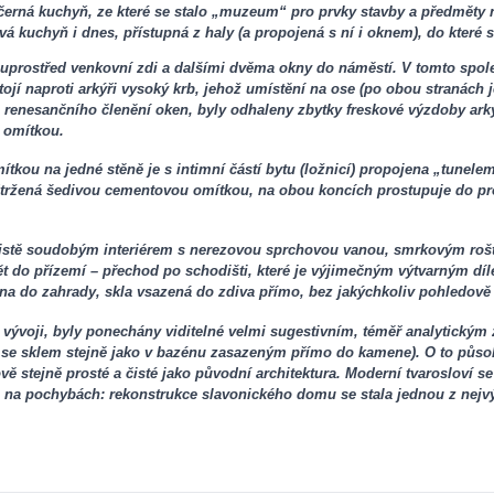
 černá kuchyň, ze které se stalo „muzeum“ pro prvky stavby a předměty 
 kuchyň i dnes, přístupná z haly (a propojená s ní i oknem), do které
m uprostřed venkovní zdi a dalšími dvěma okny do náměstí. V tomto spo
ojí naproti arkýři vysoký krb, jehož umístění na ose (po obou stranách
e renesančního členění oken, byly odhaleny zbytky freskové výzdoby arký
 omítkou.
kou na jedné stěně je s intimní částí bytu (ložnicí) propojena „tunel
tržená šedivou cementovou omítkou, na obou koncích prostupuje do pro
ž čistě soudobým interiérem s nerezovou sprchovou vanou, smrkovým ro
zpět do přízemí – přechod po schodišti, které je výjimečným výtvarným d
kna do zahrady, skla vsazená do zdiva přímo, bez jakýchkoliv pohledově
 vývoji, byly ponechány viditelné velmi sugestivním, téměř analytickým
se sklem stejně jako v bazénu zasazeným přímo do kamene). O to působ
ově stejně prosté a čisté jako původní architektura. Moderní tvarosloví s
na pochybách: rekonstrukce slavonického domu se stala jednou z nejvýr