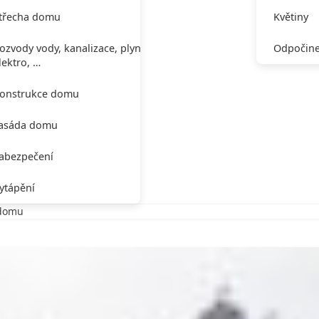
třecha domu
Květiny
ozvody vody, kanalizace, plynu,
Odpočine
lektro, …
onstrukce domu
asáda domu
abezpečení
ytápění
 domu