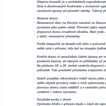
Stejnou komedií je v architektuře napodobování
Úctu k dochovaným hodnotám z minulosti vyjádří
současné úpravy od původní stavby. Takový přís
Historie domu
Renesanční dům na Horním náměstí ve Slavonic
postaven jako jeden celek. Původní jádro nejs
dispozice domu zrcadlově obrátila. Není jisté,
z další, renesanční přestavby.
Podle letopočtů na fasádě měl dům v polovině 
velké síně v přízemí, kde byl na sloupku (odh
Kvalita domu si nevyžádala žádné úpravy po cel
postavila kamna, do kterých se přikládalo už 
Na přelomu 19. a 20. století změnila dispozici
jednotek. Tato poslední přestavba znejasnila s
Autoři projektu rekonstrukcí vrátili domu jeho 
velké obytné prostory nebo z nich vykusovaly 
provozu domu zcela oddělili a v centrální pol
vztahům i svému významu.
Soudobé prvky v domě
Východní křídlo v přízemí bude v části do nám