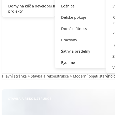
Domy na klíč a developerské
Ložnice
S
projekty
Dětské pokoje
R
e
Domácí fitness
K
Pracovny
F
Šatny a prádelny
Z
Bydlíme
V
Hlavní stránka
>
Stavba a rekonstrukce
> Moderní pojetí starého
Zpět na Stavba a rekonstrukce
STAVBA A REKONSTRUKCE