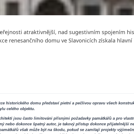
eřejnosti atraktivnější, nad sugestivním spojením hi
ce renesančního domu ve Slavonicích získala hlavní 
kce historického domu představí pietní a pečlivou opravu všech konstr
tylu celého objektu.
chitekti jsou často limitováni přísnými požadavky památkářů a pro vlast
ý nebo dokonce špatný autor, je takový přístup dokonce přijatelnější n
 památkářů však může být na škodu, pokud se zamítají projekty výjimečn