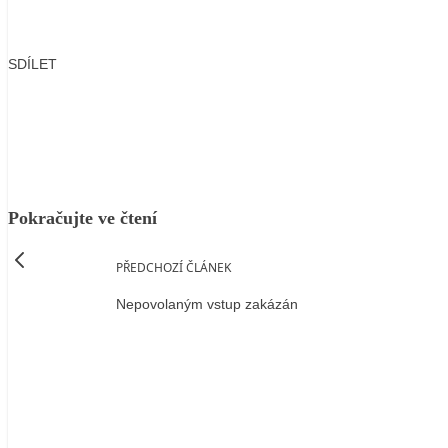
SDÍLET
Facebook
X
LinkedIn
Email
Pokračujte ve čtení
PŘEDCHOZÍ ČLÁNEK
Nepovolaným vstup zakázán