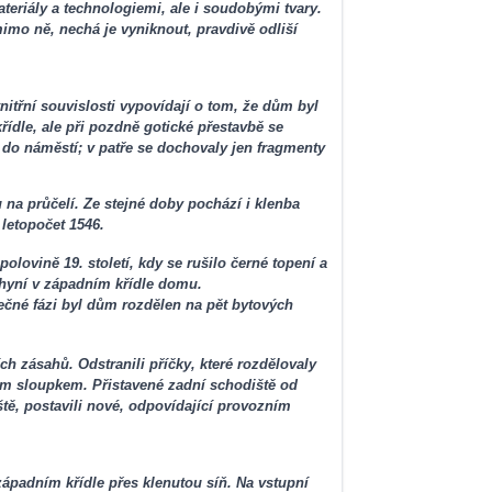
teriály a technologiemi, ale i soudobými tvary.
imo ně, nechá je vyniknout, pravdivě odliší
třní souvislosti vypovídají o tom, že dům byl
ídle, ale při pozdně gotické přestavbě se
 do náměstí; v patře se dochovaly jen fragmenty
na průčelí. Ze stejné doby pochází i klenba
letopočet 1546.
lovině 19. století, kdy se rušilo černé topení a
chyní v západním křídle domu.
rečné fázi byl dům rozdělen na pět bytových
ch zásahů. Odstranili příčky, které rozdělovaly
ním sloupkem. Přistavené zadní schodiště od
tě, postavili nové, odpovídající provozním
ápadním křídle přes klenutou síň. Na vstupní