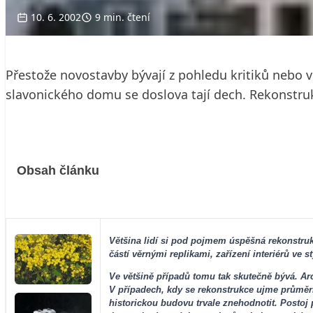
10. 6. 2002
9 min. čtení
Přestože novostavby bývají z pohledu kritiků nebo v
slavonického domu se doslova tají dech. Rekonstruk
Obsah článku
Většina lidí si pod pojmem úspěšná rekonstru
částí věrnými replikami, zařízení interiérů ve s
Ve většině případů tomu tak skutečně bývá. Ar
V případech, kdy se rekonstrukce ujme průměrn
historickou budovu trvale znehodnotit. Postoj