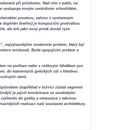
nalezené při průzkumu. Nad ním v patře, na
 se vystupuje novým centrálním schodištěm.
lečenském prostoru, salonu s vystaveným
 je doplněn dveřmi) je kompoziční protiváhou
ře, ale krb jako nový prvek dostal ryze
em“, nejvýraznějším moderním prvkem, který byl
storu místností. Bude spojujícím prvkem a
štem na podlaze nebo s roštovým léhátkem pro
ílem, do kamenných gotických zdí s klenbou.
 rušivých rámů.
 způsobem (například v ložnici zůstal segment
ivější je jejich kombimace se soudobými
e začlenilo do gotiky a renesance s takovou
aznějších realizací naší současné architektury.