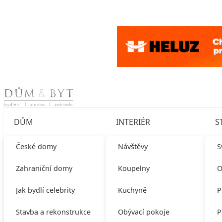
Skip to content
DŮM
INTERIÉR
S
České domy
Návštěvy
S
Zahraniční domy
Koupelny
O
Jak bydlí celebrity
Kuchyně
P
Stavba a rekonstrukce
Obývací pokoje
P