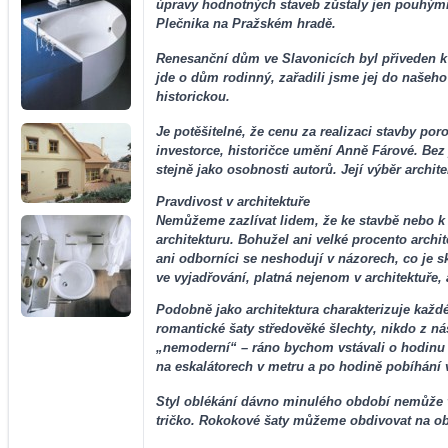
úpravy hodnotných staveb zůstaly jen pouhými
Plečnika na Pražském hradě.
Renesanční dům ve Slavonicích byl přiveden k
jde o dům rodinný, zařadili jsme jej do našeh
historickou.
Je potěšitelné, že cenu za realizaci stavby po
investorce, historičce umění Anně Fárové. Be
stejně jako osobnosti autorů. Její výběr archite
Pravdivost v architektuře
Nemůžeme zazlívat lidem, že ke stavbě nebo k r
architekturu. Bohužel ani velké procento archi
ani odborníci se neshodují v názorech, co je 
ve vyjadřování, platná nejenom v architektuře, 
Podobně jako architektura charakterizuje každé
romantické šaty středověké šlechty, nikdo z n
„nemoderní“ – ráno bychom vstávali o hodinu dř
na eskalátorech v metru a po hodině pobíhání v
Styl oblékání dávno minulého období nemůže v
tričko. Rokokové šaty můžeme obdivovat na obr