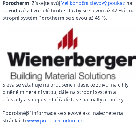
Porotherm
. Získejte svůj
Velikonoční slevový poukaz
na
obvodové zdivo celé hrubé stavby se slevou až 42 % či na
stropní systém Porotherm se slevou až 45 %.
Sleva se vztahuje na broušené i klasické zdivo, na cihly
plněné minerální vatou, dále na stropní systém a
překlady a v neposlední řadě také na malty a omítky.
Podrobnější informace ke slevové akci naleznete na
stránkách
www.porothermdum.cz
.