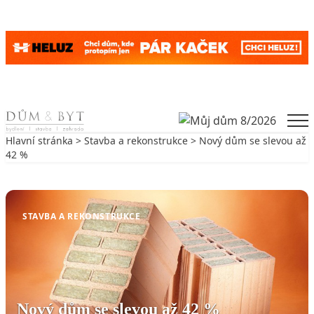
Skip to content
Men
Hlavní stránka
>
Stavba a rekonstrukce
> Nový dům se slevou až
42 %
Zpět na Stavba a rekonstrukce
STAVBA A REKONSTRUKCE
Nový dům se slevou až 42 %