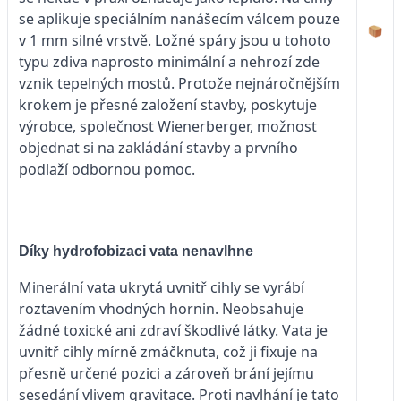
se aplikuje speciálním nanášecím válcem pouze
v 1 mm silné vrstvě. Ložné spáry jsou u tohoto
typu zdiva naprosto minimální a nehrozí zde
vznik tepelných mostů. Protože nejnáročnějším
krokem je přesné založení stavby, poskytuje
výrobce, společnost Wienerberger, možnost
objednat si na zakládání stavby a prvního
podlaží odbornou pomoc.
Díky hydrofobizaci vata nenavlhne
Minerální vata ukrytá uvnitř cihly se vyrábí
roztavením vhodných hornin. Neobsahuje
žádné toxické ani zdraví škodlivé látky. Vata je
uvnitř cihly mírně zmáčknuta, což ji fixuje na
přesně určené pozici a zároveň brání jejímu
sesedání vlivem gravitace. Proti navlhání je tato