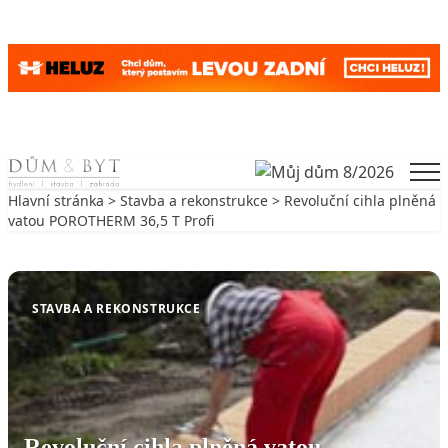
Skip to content
Men
Hlavní stránka
>
Stavba a rekonstrukce
> Revoluční cihla plněná
vatou POROTHERM 36,5 T Profi
Zpět na Stavba a rekonstrukce
STAVBA A REKONSTRUKCE
Revoluční cihla plněná vatou