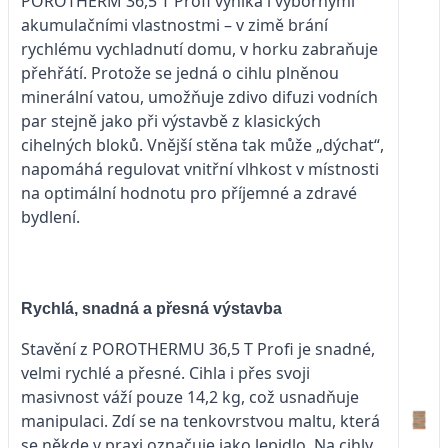
POROTHERM 36,5 T Profi vyniká i výbornými
akumulačními vlastnostmi – v zimě brání
rychlému vychladnutí domu, v horku zabraňuje
přehřátí. Protože se jedná o cihlu plněnou
minerální vatou, umožňuje zdivo difuzi vodních
par stejně jako při výstavbě z klasických
cihelných bloků. Vnější stěna tak může „dýchat“,
napomáhá regulovat vnitřní vlhkost v místnosti
na optimální hodnotu pro příjemné a zdravé
bydlení.
Rychlá, snadná a přesná výstavba
Stavění z POROTHERMU 36,5 T Profi je snadné,
velmi rychlé a přesné. Cihla i přes svoji
masivnost váží pouze 14,2 kg, což usnadňuje
manipulaci. Zdí se na tenkovrstvou maltu, která
se někde v praxi označuje jako lepidlo. Na cihly