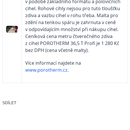
v podobě základního formátu a polovičních
cihel. Rohové cihly nejsou pro tuto tloušťku
zdiva a vazbu cihel v rohu třeba. Malta pro
zdění na tenkou spáru je zahrnuta v ceně
v odpovídajícím množství při nákupu cihel.
Ceníková cena metru čtverečného zdiva
z cihel POROTHERM 36,5 T Profi je 1 280 Kč
bez DPH (cena včetně malty).
Více informací najdete na
www.porotherm.cz
.
SDÍLET
Facebook
X
LinkedIn
Email