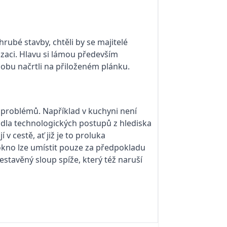
ubé stavby, chtěli by se majitelé
izaci. Hlavu si lámou především
bu načrtli na přiloženém plánku.
u problémů. Například v kuchyni není
idla technologických postupů z hlediska
v cestě, ať již je to proluka
okno lze umístit pouze za předpokladu
estavěný sloup spíže, který též naruší