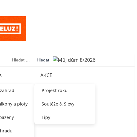
Vyhledávání
A
AKCE
 zahrad
Projekt roku
alkony a ploty
Soutěže & Slevy
 bazény
Tipy
ahradu