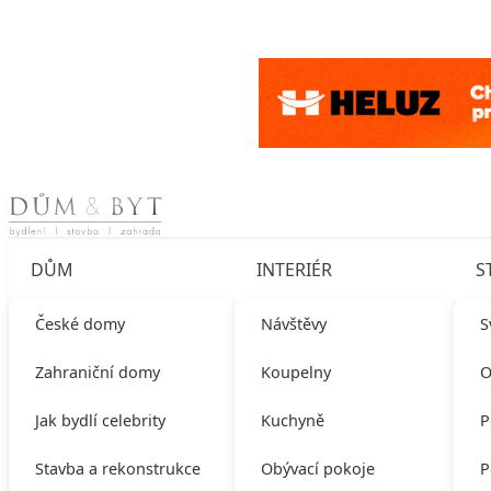
Skip to content
DŮM
INTERIÉR
S
České domy
Návštěvy
S
Zahraniční domy
Koupelny
O
Jak bydlí celebrity
Kuchyně
P
Stavba a rekonstrukce
Obývací pokoje
P