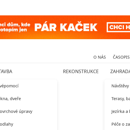
O NÁS
ČASOPIS
TAVBA
REKONSTRUKCE
ZAHRAD
vépomocí
Návštěvy
kna, dveře
Terasy, b
ovrchové úpravy
Jezírka a
odlahy
Péče o z