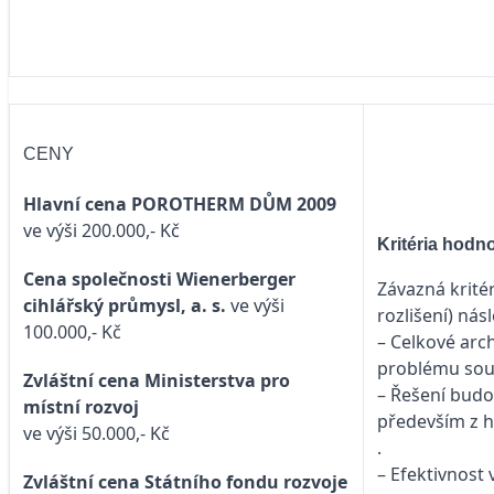
CENY
Hlavní cena POROTHERM DŮM 2009
ve výši 200.000,- Kč
Kritéria hodn
Cena společnosti Wienerberger
Závazná krité
cihlářský průmysl, a. s.
ve výši
rozlišení) nás
100.000,- Kč
– Celkové arch
problému souž
Zvláštní cena Ministerstva pro
– Řešení budo
místní rozvoj
především z 
ve výši 50.000,- Kč
.
– Efektivnost
Zvláštní cena Státního fondu rozvoje