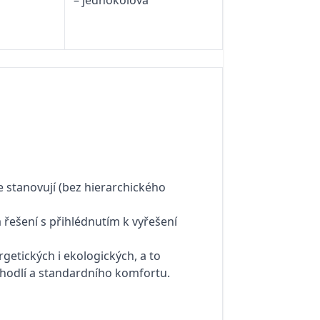
– jednokolová
 stanovují (bez hierarchického
a řešení s přihlédnutím k vyřešení
getických i ekologických, a to
ho pohodlí a standardního komfortu.