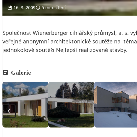
16. 3. 2009
5 min. čtení
Společnost Wienerberger cihlářský průmysl, a. s. v
veřejné anonymní architektonické soutěže na tém
jednokolové soutěži Nejlepší realizované stavby.
Galerie