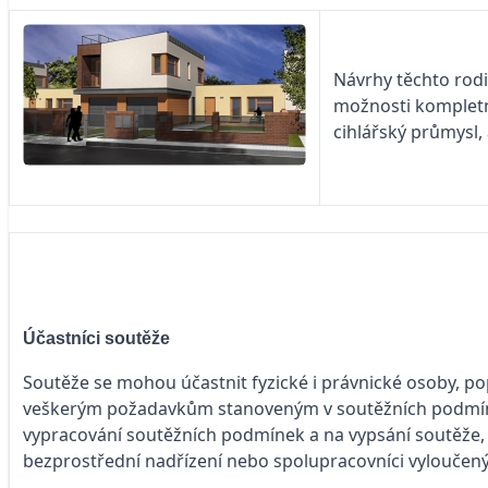
Návrhy těchto rod
možnosti kompletn
cihlářský průmysl, 
Účastníci soutěže
Soutěže se mohou účastnit fyzické i právnické osoby, p
veškerým požadavkům stanoveným v soutěžních podmínká
vypracování soutěžních podmínek a na vypsání soutěže, d
bezprostřední nadřízení nebo spolupracovníci vyloučen