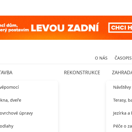
O NÁS
ČASOPIS
TAVBA
REKONSTRUKCE
ZAHRAD
vépomocí
Návštěvy
kna, dveře
Terasy, b
ovrchové úpravy
Jezírka a
odlahy
Péče o z