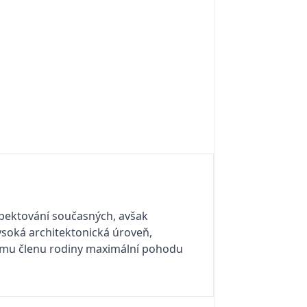
spektování současných, avšak
ysoká architektonická úroveň,
aždému členu rodiny maximální pohodu