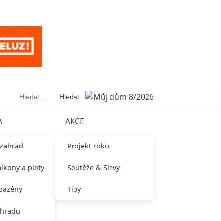
Vyhledávání
A
AKCE
 zahrad
Projekt roku
alkony a ploty
Soutěže & Slevy
 bazény
Tipy
ahradu