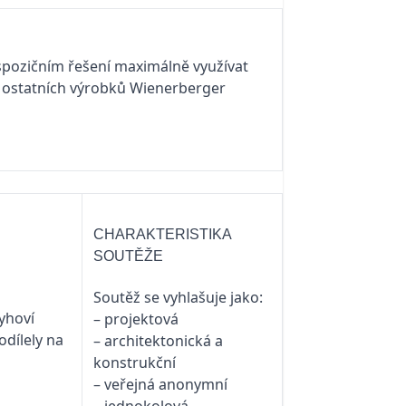
spozičním řešení maximálně využívat
ostatních výrobků Wienerberger
CHARAKTERISTIKA
SOUTĚŽE
Soutěž se vyhlašuje jako:
yhoví
– projektová
dílely na
– architektonická a
konstrukční
– veřejná anonymní