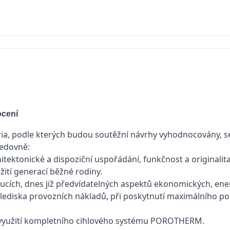
ocení
ria, podle kterých budou soutěžní návrhy vyhodnocovány, se
ledovně:
itektonické a dispoziční uspořádání, funkčnost a originalit
ití generací běžné rodiny.
ucích, dnes již předvídatelných aspektů ekonomických, ener
hlediska provozních nákladů, při poskytnutí maximální
 využití kompletního cihlového systému POROTHERM.