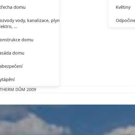
třecha domu
Květiny
ozvody vody, kanalizace, plynu,
Odpočine
lektro, …
onstrukce domu
asáda domu
abezpečení
ytápění
ROTHERM DŮM 2009