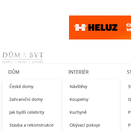
Skip to content
DŮM
INTERIÉR
S
České domy
Návštěvy
S
Zahraniční domy
Koupelny
O
Jak bydlí celebrity
Kuchyně
P
Stavba a rekonstrukce
Obývací pokoje
P