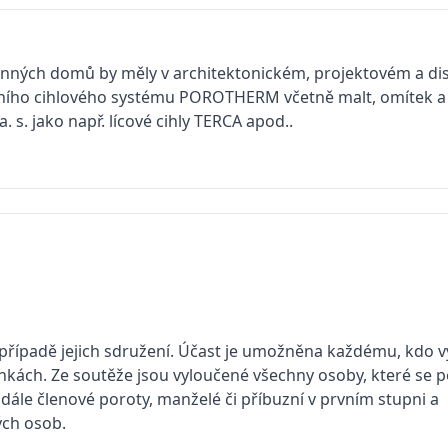
inných domů by měly v architektonickém, projektovém a di
ího cihlového systému POROTHERM včetně malt, omítek a 
a. s. jako např. lícové cihly TERCA apod..
opřípadě jejich sdružení. Účast je umožněna každému, kdo v
ch. Ze soutěže jsou vyloučené všechny osoby, které se po
ále členové poroty, manželé či příbuzní v prvním stupni a
ých osob.