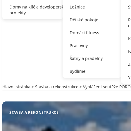
Domy na klíč a developerské
Ložnice
S
projekty
Dětské pokoje
R
e
Domácí fitness
K
Pracovny
F
Šatny a prádelny
Z
Bydlíme
V
Hlavní stránka
>
Stavba a rekonstrukce
> Vyhlášení soutěže PO
Zpět na Stavba a rekonstrukce
STAVBA A REKONSTRUKCE