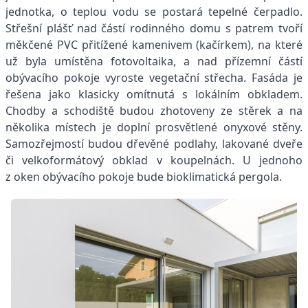
jednotka, o teplou vodu se postará tepelné čerpadlo.
Střešní plášť nad částí rodinného domu s patrem tvoří
měkčené PVC přitížené kamenivem (kačírkem), na které
už byla umístěna fotovoltaika, a nad přízemní částí
obývacího pokoje vyroste vegetační střecha. Fasáda je
řešena jako klasicky omítnutá s lokálním obkladem.
Chodby a schodiště budou zhotoveny ze stěrek a na
několika místech je doplní prosvětlené onyxové stěny.
Samozřejmostí budou dřevěné podlahy, lakované dveře
či velkoformátový obklad v koupelnách. U jednoho
z oken obývacího pokoje bude bioklimatická pergola.