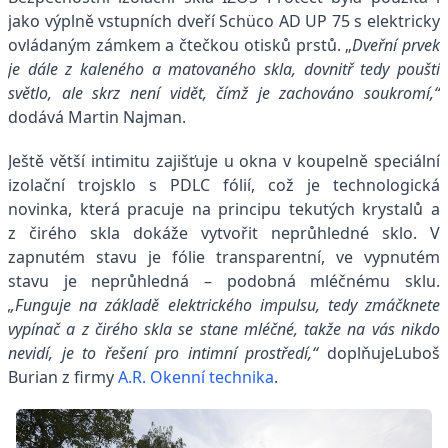
jako výplně vstupních dveří Schüco AD UP 75 s elektricky
ovládaným zámkem a čtečkou otisků prstů. „
Dveřní prvek
je dále z kaleného a matovaného skla, dovnitř tedy pouští
světlo, ale skrz není vidět, čímž je zachováno soukromí,“
dodává Martin Najman.
Ještě větší intimitu zajišťuje u okna v koupelně speciální
izolační trojsklo s PDLC fólií, což je technologická
novinka, která pracuje na principu tekutých krystalů a
z čirého skla dokáže vytvořit neprůhledné sklo. V
zapnutém stavu je fólie transparentní, ve vypnutém
stavu je neprůhledná – podobná mléčnému sklu.
„Funguje na základě elektrického impulsu, tedy zmáčknete
vypínač a z čirého skla se stane mléčné, takže na vás nikdo
nevidí, je to řešení pro intimní prostředí,“
doplňujeLuboš
Burian z firmy
A.R. Okenní technika
.