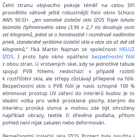
Čelní stranu obývacího pokoje téměř na celou šíři
prosvětlilo váhově ještě robustnější fixní okno Schüco
AWS 90.SI+.
„Jen samotné izolační sklo IZOS Triple tohoto
bezmála čtyřmetrového okna (3,96 x 2,7 m) dosahuje osmi
set kilogramů, jedná se o hmotnostně i rozměrově nadlimitní
prvek, standardně vyrábíme izolační skla o váze sto až dvě stě
kilogramů,“
říká Martin Najman ze společnosti
HELUZ
IZOS
. I proto bylo okno opatřeno
bezpečnostní fólií
z obou stran. U vrstvených skel, kdy se jednotlivé tabule
spojují PVB fóliemi, nedochází v případě rozbití
k roztříštění skla, ale střepy zůstávají přilepené na fólii.
Bezpečnostní sklo s PVB fólií je navíc schopné 100 %
eliminovat prostup UV záření do interiérů budov. Je to
ideální volba pro velké prosklené plochy, kterými do
interiéru proniká slunce a mohou zde být ohroženy
například obrazy, textile či dřevěná podlaha, přitom
pohled není nijak zakalen nebo deformován.
Bezpečnostní izolační skla IZOS Protect byla použita i