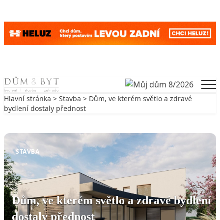
Skip to content
Men
Hlavní stránka
>
Stavba
> Dům, ve kterém světlo a zdravé
bydlení dostaly přednost
Zpět na Stavba
STAVBA
Dům, ve kterém světlo a zdravé bydlení
dostaly přednost