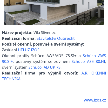
Název projektu:
Vila Slivenec
Realizační forma:
Stavitelství Oubrecht
Použité okenní, posuvné a dveřní systémy:
Zasklení
HELUZ IZOS
Okenní profily Schüco AWS/ADS 75.SI+ a
Schüco AWS
90.SI+
, posuvný systém se zdvihem
Schüco ASE 80.HI
,
dveřní systém
Schüco AD UP 75
.
Realizační firma pro výplně otvorů:
A.R. OKENNÍ
TECHNIKA
www.izos.cz