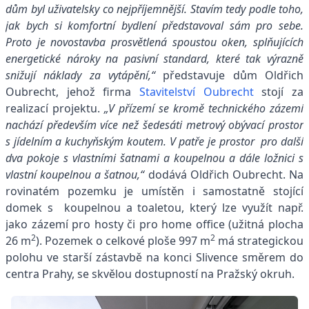
dům byl uživatelsky co nejpříjemnější. Stavím tedy podle toho,
jak bych si komfortní bydlení představoval sám pro sebe.
Proto je novostavba prosvětlená spoustou oken, splňujících
energetické nároky na pasivní standard, které tak výrazně
snižují náklady za vytápění,“
představuje dům Oldřich
Oubrecht, jehož firma
Stavitelství Oubrecht
stojí za
realizací projektu.
„V přízemí se kromě technického zázemí
nachází především více než šedesáti metrový obývací prostor
s jídelním a kuchyňským koutem. V patře je prostor pro další
dva pokoje s vlastními šatnami a koupelnou a dále ložnici s
vlastní koupelnou a šatnou,“
dodává Oldřich Oubrecht. Na
rovinatém pozemku je umístěn i samostatně stojící
domek s koupelnou a toaletou, který lze využít např.
jako zázemí pro hosty či pro home office (užitná plocha
2
2
26 m
). Pozemek o celkové ploše 997 m
má strategickou
polohu ve starší zástavbě na konci Slivence směrem do
centra Prahy, se skvělou dostupností na Pražský okruh.