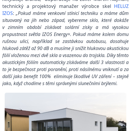
technický a projektový manažer výrobce skel
HELUZ
IZOS
:
„Pokud máme venkovní stínicí techniku a máme dům
situovaný na jih nebo západ, vybereme sklo, které dokáže
v zimním období získávat solární zisky a má vysokou
propustnost světla
IZOS Energy+.
Pokud máme kolem domu
rušnou ulici, například se zastávkou autobusu, dosahuje
hluková zátěž až 90 dB a musíme ji snížit hlukovou akustickou
fólií vloženou mezi dvě skla a vsazenou do trojskla. Díky těmto
akustickým fóliím automaticky získáváme další 3 vlastnosti a
to je bezpečnost proti poranění, proti násilnému vniknutí a za
další jako benefit 100% eliminuje škodlivé UV záření – stejně
jako, když chodíme s těmi správnými slunečními brýlemi.