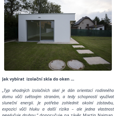
Jak vybírat izolační skla do oken …
„Typ vhodných izolačních skel je dán orientací rodinného
domu vůči světovým stranám, a tedy schopností využívat
sluneční energii. Je potřeba zohlednit okolní zástavbu,
expozici vůči hluku a další rizika – ale jedna vlastnost
nevylučuje druhou,“
doporučuje na závěr Martin Najman,