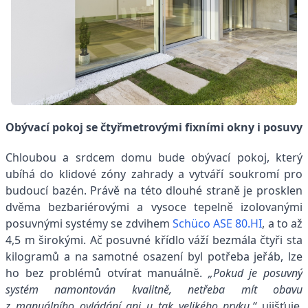
Obývací pokoj se čtyřmetrovými fixními okny
i posuvy
Chloubou a srdcem domu bude obývací pokoj, který
ubíhá do klidové zóny zahrady a vytváří soukromí pro
budoucí bazén. Právě na této dlouhé straně je prosklen
dvěma bezbariérovými a vysoce tepelně izolovanými
posuvnými systémy se zdvihem
Schüco ASE 80.HI
, a to až
4,5 m širokými. Ač posuvné křídlo váží bezmála čtyři sta
kilogramů a na samotné osazení byl potřeba jeřáb, lze
ho bez problémů otvírat manuálně.
„Pokud je posuvný
systém namontován kvalitně, netřeba mít obavu
z manuálního ovládání ani u tak velikého prvku,“
ujišťuje