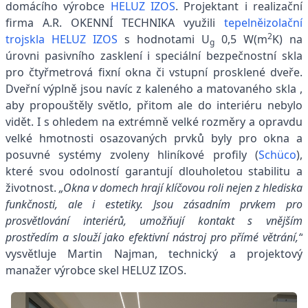
domácího výrobce
HELUZ IZOS
. Projektant i realizační
firma A.R. OKENNÍ TECHNIKA využili
tepelněizolační
2
trojskla HELUZ IZOS
s hodnotami U
0,5 W(m
K) na
g
úrovni pasivního zasklení i speciální bezpečnostní skla
pro čtyřmetrová fixní okna či vstupní prosklené dveře.
Dveřní výplně jsou navíc z kaleného a matovaného skla ,
aby propouštěly světlo, přitom ale do interiéru nebylo
vidět. I s ohledem na extrémně velké rozměry a opravdu
velké hmotnosti osazovaných prvků byly pro okna a
posuvné systémy zvoleny hliníkové profily (
Schüco
),
které svou odolností garantují dlouholetou stabilitu a
životnost.
„Okna v domech hrají klíčovou roli nejen z hlediska
funkčnosti, ale i estetiky. Jsou zásadním prvkem pro
prosvětlování interiérů, umožňují kontakt s vnějším
prostředím a slouží jako efektivní nástroj pro přímé větrání,“
vysvětluje Martin Najman, technický a projektový
manažer výrobce skel HELUZ IZOS.