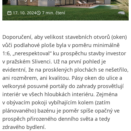
17. 10. 2024
7 min. čtení
Doporučení, aby velikost stavebních otvorů (oken)
vůči podlahové ploše byla v poměru minimálně
1:6, „nerespektoval“ ku prospěchu stavby investor
v pražském Slivenci. Už na první pohled je
evidentní, že na prosklených plochách se nešetřilo,
ani rozměrem, ani kvalitou. Pásy oken do ulice a
velkorysé posuvné portály do zahrady prosvětlují
interiér ve všech hloubkách interiéru. Zejména
v obývacím pokoji vybíhajícím kolem (zatím
plánovaného) bazénu je poměr spíše opačný ve
prospěch přirozeného denního světa a tedy
zdravého bydlení.