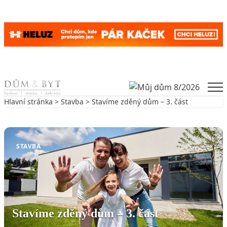
Skip to content
Men
Hlavní stránka
>
Stavba
> Stavíme zděný dům – 3. část
Zpět na Stavba
STAVBA
Stavíme zděný dům – 3. část