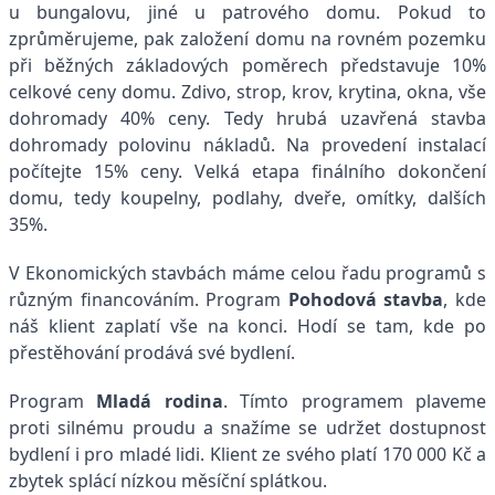
u bungalovu, jiné u patrového domu. Pokud to
zprůměrujeme, pak založení domu na rovném pozemku
při běžných základových poměrech představuje 10%
celkové ceny domu. Zdivo, strop, krov, krytina, okna, vše
dohromady 40% ceny. Tedy hrubá uzavřená stavba
dohromady polovinu nákladů. Na provedení instalací
počítejte 15% ceny. Velká etapa finálního dokončení
domu, tedy koupelny, podlahy, dveře, omítky, dalších
35%.
V Ekonomických stavbách máme celou řadu programů s
různým financováním. Program
Pohodová stavba
, kde
náš klient zaplatí vše na konci. Hodí se tam, kde po
přestěhování prodává své bydlení.
Program
Mladá rodina
. Tímto programem plaveme
proti silnému proudu a snažíme se udržet dostupnost
bydlení i pro mladé lidi. Klient ze svého platí 170 000 Kč a
zbytek splácí nízkou měsíční splátkou.