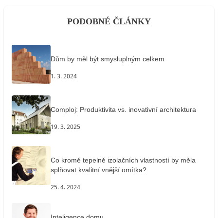
PODOBNÉ ČLÁNKY
Dům by měl být smysluplným celkem
1. 3. 2024
Comploj: Produktivita vs. inovativní architektura
19. 3. 2025
Co kromě tepelně izolačních vlastností by měla
splňovat kvalitní vnější omítka?
25. 4. 2024
Inteligence domu