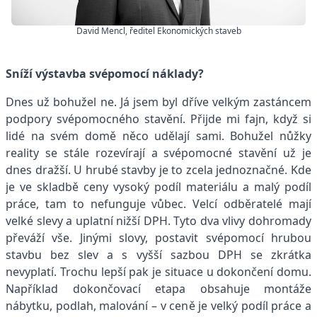
David Mencl, ředitel Ekonomických staveb
Sníží výstavba svépomocí náklady?
Dnes už bohužel ne. Já jsem byl dříve velkým zastáncem
podpory svépomocného stavění. Přijde mi fajn, když si
lidé na svém domě něco udělají sami. Bohužel nůžky
reality se stále rozevírají a svépomocné stavění už je
dnes dražší. U hrubé stavby je to zcela jednoznačné. Kde
je ve skladbě ceny vysoký podíl materiálu a malý podíl
práce, tam to nefunguje vůbec. Velcí odběratelé mají
velké slevy a uplatní nižší DPH. Tyto dva vlivy dohromady
převáží vše. Jinými slovy, postavit svépomocí hrubou
stavbu bez slev a s vyšší sazbou DPH se zkrátka
nevyplatí. Trochu lepší pak je situace u dokončení domu.
Například dokončovací etapa obsahuje montáže
nábytku, podlah, malování – v ceně je velký podíl práce a