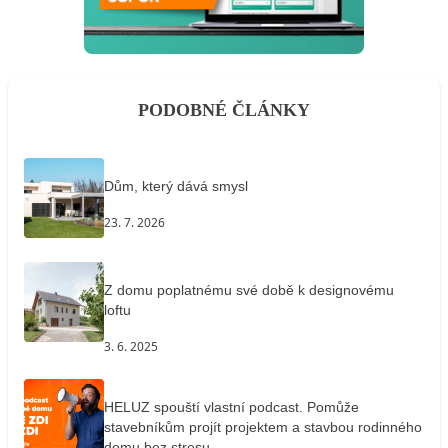
PODOBNÉ ČLÁNKY
Dům, který dává smysl
23. 7. 2026
Z domu poplatnému své době k designovému
loftu
3. 6. 2025
HELUZ spouští vlastní podcast. Pomůže
stavebníkům projít projektem a stavbou rodinného
domu bez stresu