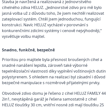
Stavba je navržená a realizovaná z jednovrstvého
cihelného zdiva HELUZ. „Jednovrstvé zdivo pro mě bylo
jasná volba už z důvodu toho, že jsem nechtěl realizovat
zateplovací systém. Chtěl jsem jednoduchou, fungující
konstrukci. Navíc HELUZ vycházel v porovnání s
konkurenčními zdicími systémy i cenově nejvýhodněji,“
vysvětluje volbu majitel.
Snadno, funkčně, bezpečně
Prioritou pro majitele byla přesnost broušených cihel a
snadné nanášení lepidla, zároveň také výborné
tepelněizolační vlastnosti díky vyplnění voštinových dutin
polystyrenem. S ohledem na realizaci byl zásadní i důvod
bezpečné manipulace s rozměrově přijatelnými prvky.
Obvodové zdivo domu je řešeno z cihel HELUZ FAMILY 44
2in1, nevytápěná garáž je řešena samostatně z cihel
HELUZ tloušťky 30 cm, vnitřní nosné zdi mají tloušťku 25