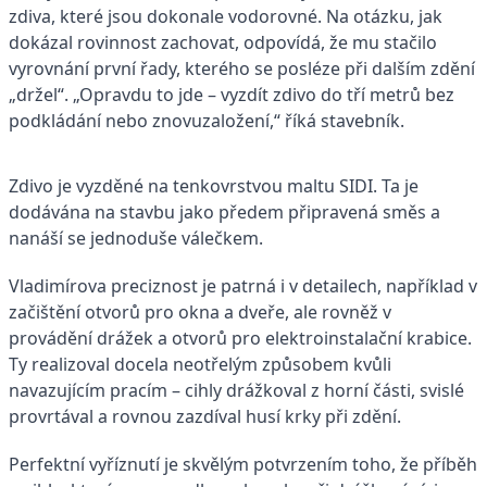
zdiva, které jsou dokonale vodorovné. Na otázku, jak
dokázal rovinnost zachovat, odpovídá, že mu stačilo
vyrovnání první řady, kterého se posléze při dalším zdění
„držel“. „Opravdu to jde – vyzdít zdivo do tří metrů bez
podkládání nebo znovuzaložení,“ říká stavebník.
Zdivo je vyzděné na tenkovrstvou maltu SIDI. Ta je
dodávána na stavbu jako předem připravená směs a
nanáší se jednoduše válečkem.
Vladimírova preciznost je patrná i v detailech, například v
začištění otvorů pro okna a dveře, ale rovněž v
provádění drážek a otvorů pro elektroinstalační krabice.
Ty realizoval docela neotřelým způsobem kvůli
navazujícím pracím – cihly drážkoval z horní části, svislé
provrtával a rovnou zazdíval husí krky při zdění.
Perfektní vyříznutí je skvělým potvrzením toho, že příběh