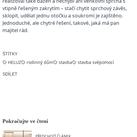
realizoval také bazén a nechybí ani venkovní sprcha s
vtipně řešeným zakrytím – stačí chytit sprchový závěs,
sklopit, udělat jednu otočku a soukromí je zajištěno.
Jednoduché, ale chytré řešení, takové, jaká má pan
majitel rád.
ŠTÍTKY
HELUZ
rodinný dům
stavba
stavba svépomocí
SDÍLET
Facebook
X
LinkedIn
Email
Pokračujte ve čtení
PŘEDCHOZÍ ČLÁNEK