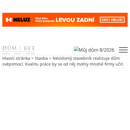
Skip to content
Men
Hlavní stránka
>
Stavba
> Nevidomý stavebník realizuje dům
svépomocí. Kvalitu práce by se od něj mohly mnohé firmy učit.
Zpět na Stavba
STAVBA
Nevidomý stavebník realizuje dům
svépomocí. Kvalitu práce by se od
něj mohly mnohé firmy učit.