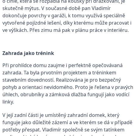
o cihle, která se rozpadla na kousky při drážkování, je
skutečně mýtus. V současné době pan Vladimír
dokončuje povrchy v garáži, k tomu využívá speciálně
vytvořené pojízdné lešení, díky kterému může pracovat i
ve výškách. Přes zimu má pak v plánu práce v interiéru.
Zahrada jako trénink
Při prohlídce domu zaujme i perfektně opečovávaná
zahrada. Ta byla prvotním projektem a tréninkem
stavebním dovedností. Realizována je pro bezpečný
pohyb a orientaci nevidomého. Proto je řešena v pravých
úhlech, obrubníky a zámková dlažba fungují jako vodící
linky.
V její zadní části je umístěný zahradní domek, který
funguje jako důležité zázemí a ve kterém se dá v případě
potřeby přespat. Vladimír společně se svým tatínkem