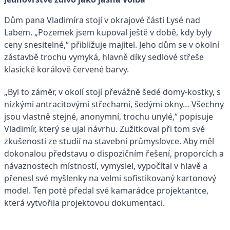
Dům pana Vladimíra stojí v okrajové části Lysé nad
Labem. „Pozemek jsem kupoval ještě v době, kdy byly
ceny snesitelné,“ přibližuje majitel. Jeho dům se v okolní
zástavbě trochu vymyká, hlavně díky sedlové střeše
klasické korálově červené barvy.
„Byl to záměr, v okolí stojí převážně šedé domy-kostky, s
nízkými antracitovými střechami, šedými okny… Všechny
jsou vlastně stejné, anonymní, trochu unylé,“ popisuje
Vladimír, který se ujal návrhu. Zužitkoval při tom své
zkušenosti ze studií na stavební průmyslovce. Aby měl
dokonalou představu o dispozičním řešení, proporcích a
návaznostech místností, vymyslel, vypočítal v hlavě a
přenesl své myšlenky na velmi sofistikovaný kartonový
model. Ten poté předal své kamarádce projektantce,
která vytvořila projektovou dokumentaci.