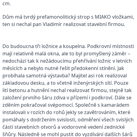
cm.
Dům má tvrdý prefamonolitický strop s MIAKO vložkami,
ten si nechal pan Vladimír realizovat stavební firmou.
Do budoucna tři ložnice a koupelna. Podkrovní místnosti
mají relativně malá okna, ale to byl promyšlený záměr –
nedochází tak k nežádoucímu přehřívání ložnic v letních
měsících a nebylo nutné řešit předokenní stínění. Jak
probíhala samotná výstavba? Majitel asi rok realizoval
základovou desku, a to včetně inženýrských sítí. Pouze
lití betonu a hutnění nechal realizovat firmou, stejně tak
založení prvního šáru zdiva v přízemí i podkroví. Dále se
zděním pokračoval svépomocí. Společně s kamarádem
instalovali v rozích do rohů jekly se zavětrováním, které
pomáhaly s dodržením svislosti, odměření všech svislých
částí stavebních otvorů a vodorovné vedení zednické
šňůry. Následně se mohl pustit do vyzdívání dalších šárů