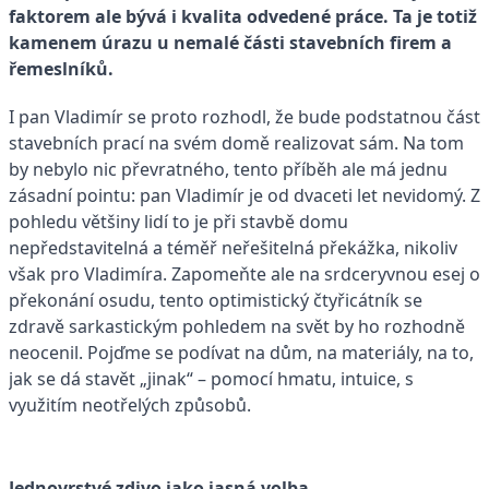
faktorem ale bývá i kvalita odvedené práce. Ta je totiž
kamenem úrazu u nemalé části stavebních firem a
řemeslníků.
I pan Vladimír se proto rozhodl, že bude podstatnou část
stavebních prací na svém domě realizovat sám. Na tom
by nebylo nic převratného, tento příběh ale má jednu
zásadní pointu: pan Vladimír je od dvaceti let nevidomý. Z
pohledu většiny lidí to je při stavbě domu
nepředstavitelná a téměř neřešitelná překážka, nikoliv
však pro Vladimíra. Zapomeňte ale na srdceryvnou esej o
překonání osudu, tento optimistický čtyřicátník se
zdravě sarkastickým pohledem na svět by ho rozhodně
neocenil. Pojďme se podívat na dům, na materiály, na to,
jak se dá stavět „jinak“ – pomocí hmatu, intuice, s
využitím neotřelých způsobů.
Jednovrstvé zdivo jako jasná volba