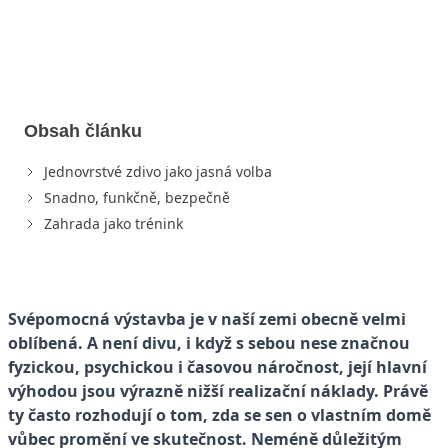
18. 11. 2025
6 min. čtení
Obsah článku
Jednovrstvé zdivo jako jasná volba
Snadno, funkčně, bezpečně
Zahrada jako trénink
Svépomocná výstavba je v naší zemi obecně velmi
oblíbená. A není divu, i když s sebou nese značnou
fyzickou, psychickou i časovou náročnost, její hlavní
výhodou jsou výrazně nižší realizační náklady. Právě
ty často rozhodují o tom, zda se sen o vlastním domě
vůbec promění ve skutečnost. Neméně důležitým