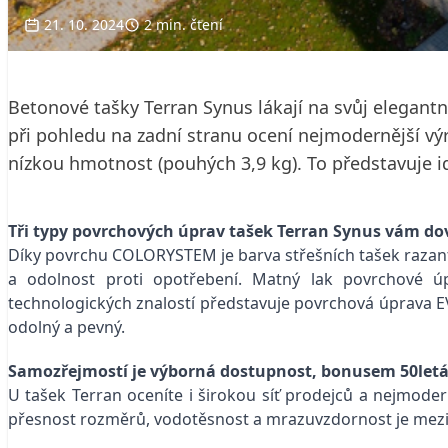
21. 10. 2024
2 min. čtení
Betonové tašky Terran Synus lákají na svůj elegantní 
při pohledu na zadní stranu ocení nejmodernější vy
nízkou hmotnost (pouhých 3,9 kg). To představuje ideá
Tři typy povrchových úprav tašek Terran Synus vám dovo
Díky povrchu COLORYSTEM je barva střešních tašek razantně
a odolnost proti opotřebení. Matný lak povrchové úpra
technologických znalostí představuje povrchová úprava EVO
odolný a pevný.
Samozřejmostí je výborná dostupnost, bonusem 50letá
U tašek Terran oceníte i širokou síť prodejců a nejmoderne
přesnost rozměrů, vodotěsnost a mrazuvzdornost je mezi vy