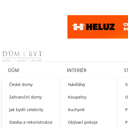
Skip to content
DŮM
INTERIÉR
S
České domy
Návštěvy
S
Zahraniční domy
Koupelny
O
Jak bydlí celebrity
Kuchyně
P
Stavba a rekonstrukce
Obývací pokoje
P