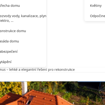
třecha domu
Květiny
ozvody vody, kanalizace, plynu,
Odpočine
lektro, …
onstrukce domu
asáda domu
abezpečení
ytápění
nus – lehké a elegantní řešení pro rekonstrukce