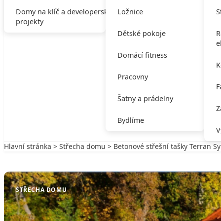
Domy na klíč a developerské
Ložnice
S
projekty
Dětské pokoje
R
e
Domácí fitness
K
Pracovny
F
Šatny a prádelny
Z
Bydlíme
V
Hlavní stránka
>
Střecha domu
> Betonové střešní tašky Terran Sy
Zpět na Střecha domu
STŘECHA DOMU