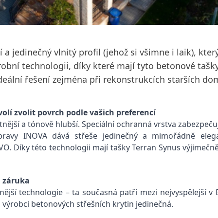
a jedinečný vlnitý profil (jehož si všimne i laik), kter
́robní technologii, díky které mají tyto betonové tas
lní řešení zejména při rekonstrukcích starších do
lí zvolit povrch podle vašich preferencí
jší a tónově hlubší. Speciální ochranná vrstva zabezpeč
vy INOVA dává střeše jedinečný a mimořádně elegant
. Díky této technologii mají tašky Terran Synus výjimečně
 záruka
̌jší technologie – ta současná patří mezi nejvyspělejší 
́robci betonových střešních krytin jedinečná.