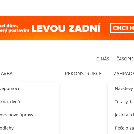
O NÁS
ČASOPIS
TAVBA
REKONSTRUKCE
ZAHRAD
vépomocí
Návštěvy
kna, dveře
Terasy, b
ovrchové úpravy
Jezírka a
odlahy
Péče o z