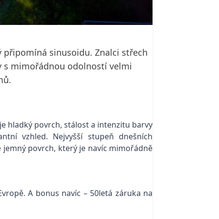
ý připomíná sinusoidu. Znalci střech
̌ky s mimořádnou odolností velmi
mů.
uje hladký povrch, stálost a intenzitu barvy
ní vzhled. Nejvyšší stupeň dnešních
 jemný povrch, který je navíc mimořádně
v Evropě. A bonus navíc – 50letá záruka na