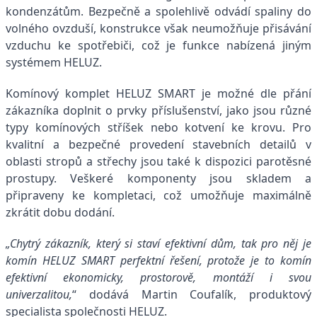
kondenzátům. Bezpečně a spolehlivě odvádí spaliny do
volného ovzduší, konstrukce však neumožňuje přisávání
vzduchu ke spotřebiči, což je funkce nabízená jiným
systémem HELUZ.
Komínový komplet HELUZ SMART je možné dle přání
zákazníka doplnit o prvky příslušenství, jako jsou různé
typy komínových stříšek nebo kotvení ke krovu. Pro
kvalitní a bezpečné provedení stavebních detailů v
oblasti stropů a střechy jsou také k dispozici parotěsné
prostupy. Veškeré komponenty jsou skladem a
připraveny ke kompletaci, což umožňuje maximálně
zkrátit dobu dodání.
„Chytrý zákazník, který si staví efektivní dům, tak pro něj je
komín HELUZ SMART perfektní řešení, protože je to komín
efektivní ekonomicky, prostorově, montáží i svou
univerzalitou,
“ dodává Martin Coufalík, produktový
specialista společnosti HELUZ.