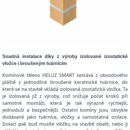
Snadná instalace díky z výroby izolované izostatické
vložce i broušeným tvárnicím
Komínové těleso HELUZ SMART sestává z obvodového
pláště z jednodílné broušené keramické tvárnice, do
které se na stavbě vkládá izolovaná izostatická vložka. Ta
je izolovaná již z výroby, což snižuje počet kroků při
samotné montáži, která je tak výrazně rychlejší,
jednoduší a bezpečnější. Ostatní komíny jsou obvykle
dodávané jako tvárnice, vložky a samostatná izolace.
Izolací pak buď musíte vložku na stavbě obalit, nebo ji