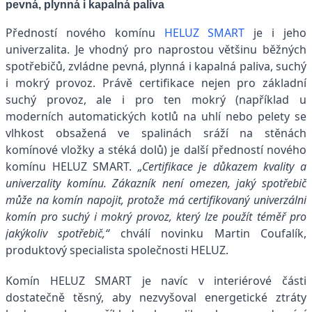
pevná, plynná i kapalná paliva
Předností nového komínu
HELUZ SMART
je i jeho
univerzalita. Je vhodný pro naprostou většinu běžných
spotřebičů, zvládne pevná, plynná i kapalná paliva, suchý
i mokrý provoz. Právě certifikace nejen pro základní
suchý provoz, ale i pro ten mokrý (například u
moderních automatických kotlů na uhlí nebo pelety se
vlhkost obsažená ve spalinách sráží na stěnách
komínové vložky a stéká dolů) je další předností nového
komínu HELUZ SMART.
„Certifikace je důkazem kvality a
univerzality komínu. Zákazník není omezen, jaký spotřebič
může na komín napojit, protože má certifikovaný univerzální
komín pro suchý i mokrý provoz, který lze použít téměř pro
jakýkoliv spotřebič,“
chválí novinku Martin Coufalík,
produktový specialista společnosti HELUZ.
Komín HELUZ SMART je navíc v interiérové části
dostatečně těsný, aby nezvyšoval energetické ztráty