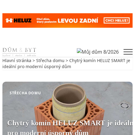
Skip to content
Men
Hlavní stránka
>
Střecha domu
> Chytrý komín HELUZ SMART je
ideální pro moderní úsporný dům
Zpět na Střecha domu
STŘECHA DOMU
Chytrý komín HELUZ SMART je ideáln
pro moderní úsporný dům