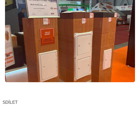
SDÍLET
Facebook
X
LinkedIn
Email