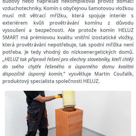
budovy nebo například nekomplikoval provoz domácí
vzduchotechniky. Komín s obyčejnou šamotovou vložkou
musí mít větrací mřížku, která spojuje interiér s
exteriérem kvůli provětrávání komínu z důvodu
vysoušení a bezpečnosti. Ale protože komín HELUZ
SMART má prémiovou kvalitu vnitřní izostatické vložky,
která provětrávání nepotřebuje, tak spodní mřížka není
potřeba. Je tedy vhodný do nízkoenergetických domů.
„HELUZ tak připravil řešení pro všechny stavebníky, kteří chtějí
do svého chytře řešeného a úsporného domu kvalitní
dispozičně úsporný komín,“
vysvětluje Martin Coufalík,
produktový specialista společnosti HELUZ.