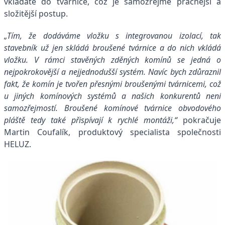
vkládáte do tvárnice, což je samozřejmě pracnější a
složitější postup.
„Tím, že dodáváme vložku s integrovanou izolací, tak
stavebník už jen skládá broušené tvárnice a do nich vkládá
vložku. V rámci stavěných zděných komínů se jedná o
nejpokrokovější a nejjednodušší systém. Navíc bych zdůraznil
fakt, že komín je tvořen přesnými broušenými tvárnicemi, což
u jiných komínových systémů a našich konkurentů není
samozřejmostí. Broušené komínové tvárnice obvodového
pláště tedy také přispívají k rychlé montáži,“
pokračuje
Martin Coufalík, produktový specialista společnosti
HELUZ.