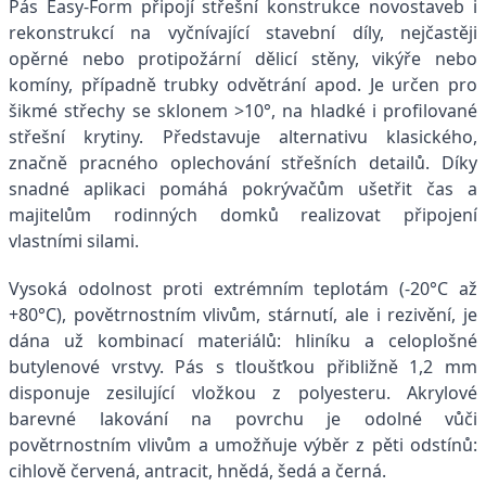
Pás Easy-Form připojí střešní konstrukce novostaveb i
rekonstrukcí na vyčnívající stavební díly, nejčastěji
opěrné nebo protipožární dělicí stěny, vikýře nebo
komíny, případně trubky odvětrání apod. Je určen pro
šikmé střechy se sklonem >10°, na hladké i profilované
střešní krytiny. Představuje alternativu klasického,
značně pracného oplechování střešních detailů. Díky
snadné aplikaci pomáhá pokrývačům ušetřit čas a
majitelům rodinných domků realizovat připojení
vlastními silami.
Vysoká odolnost proti extrémním teplotám (-20°C až
+80°C), povětrnostním vlivům, stárnutí, ale i rezivění, je
dána už kombinací materiálů: hliníku a celoplošné
butylenové vrstvy. Pás s tloušťkou přibližně 1,2 mm
disponuje zesilující vložkou z polyesteru. Akrylové
barevné lakování na povrchu je odolné vůči
povětrnostním vlivům a umožňuje výběr z pěti odstínů:
cihlově červená, antracit, hnědá, šedá a černá.