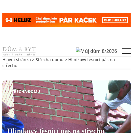
Skip to content
Men
Hlavní stránka
>
Střecha domu
> Hliníkový těsnicí pás na
střechu
Zpět na Střecha domu
STŘECHA DOMU
Hliníkový těsnicí pás na střechu