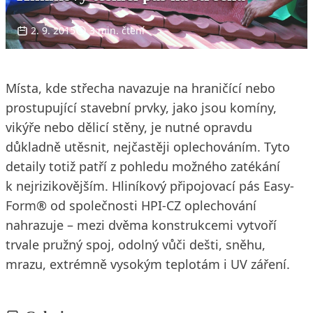
2. 9. 2015
3 min. čtení
Místa, kde střecha navazuje na hraničící nebo
prostupující stavební prvky, jako jsou komíny,
vikýře nebo dělicí stěny, je nutné opravdu
důkladně utěsnit, nejčastěji oplechováním. Tyto
detaily totiž patří z pohledu možného zatékání
k nejrizikovějším. Hliníkový připojovací pás Easy-
Form® od společnosti HPI-CZ oplechování
nahrazuje – mezi dvěma konstrukcemi vytvoří
trvale pružný spoj, odolný vůči dešti, sněhu,
mrazu, extrémně vysokým teplotám i UV záření.