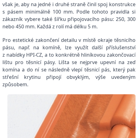
však je, aby na jedné i druhé straně činil spoj konstrukce
s pásem minimálně 100 mm. Podle tohoto pravidla si
zákazník vybere také šířku připojovacího pásu: 250, 300
nebo 450 mm. Každá z rolí má délku 5 m.
Pro estetické zakončení detailu v místě okraje těsnicího
pásu, např. na komíně, lze využít další příslušenství
z nabídky HPI-CZ, a to konkrétně hliníkovou zakončovací
lištu pro těsnicí pásy. Lišta se nejprve upevní na zeď
komína a do ní se následně vlepí těsnicí pás, který pak
střešní krytinu připojí obvyklým, výše uvedeným
způsobem.