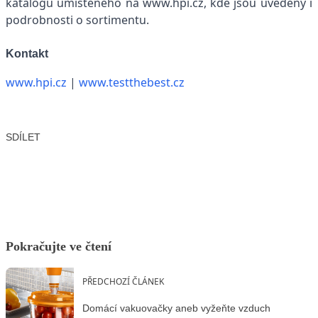
katalogu umístěného na www.hpi.cz, kde jsou uvedeny i
podrobnosti o sortimentu.
Kontakt
www.hpi.cz
|
www.testthebest.cz
SDÍLET
Facebook
X
LinkedIn
Email
Pokračujte ve čtení
PŘEDCHOZÍ ČLÁNEK
Domácí vakuovačky aneb vyžeňte vzduch