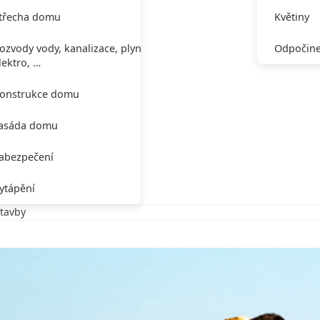
třecha domu
Květiny
ozvody vody, kanalizace, plynu,
Odpočine
lektro, …
onstrukce domu
asáda domu
abezpečení
ytápění
stavby