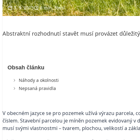
3. 9. 2015
6 min. čtení
Abstraktní rozhodnutí stavět musí provázet důležit
Obsah článku
Náhody a okolnosti
Nepsaná pravidla
V obecném jazyce se pro pozemek užívá výrazu parcela, c
číslem. Stavební parcelou je míněn pozemek evidovaný v 
musí svými vlastnostmi – tvarem, plochou, velikostí a zá