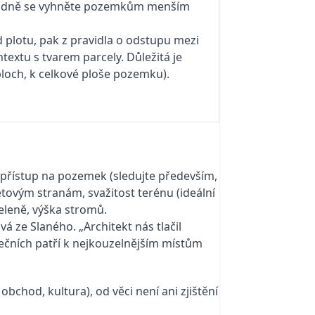
rozhodně se vyhněte pozemkům menším
 plotu, pak z pravidla o odstupu mezi
textu s tvarem parcely. Důležitá je
loch, k celkové ploše pozemku).
í přístup na pozemek (sledujte především,
světovým stranám, svažitost terénu (ideální
 zeleně, výška stromů.
á ze Slaného. „Architekt nás tlačil
rečních patří k nejkouzelnějším místům
bchod, kultura), od věci není ani zjištění