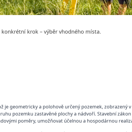
ý konkrétní krok – výběr vhodného místa.
ož je geometricky a polohově určený pozemek, zobrazený v
druhu pozemku zastavěné plochy a nádvoří. Stavební zákon 
kladovými poměry, umožňovat účelnou a hospodárnou realiza