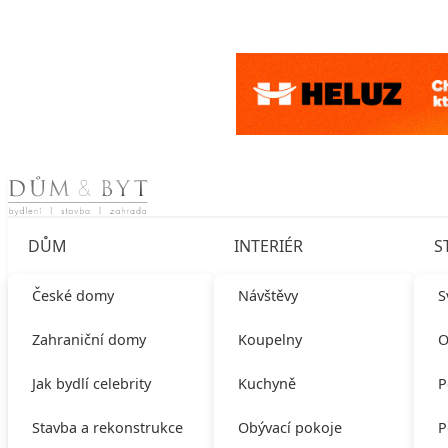
Skip to content
DŮM
INTERIÉR
S
České domy
Návštěvy
S
Zahraniční domy
Koupelny
O
Jak bydlí celebrity
Kuchyně
P
Stavba a rekonstrukce
Obývací pokoje
P