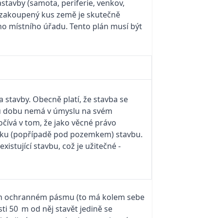
ástavby (samota, periferie, venkov,
i zakoupený kus země je skutečně
o místního úřadu. Tento plán musí být
stavby. Obecně platí, že stavba se
tou dobu nemá v úmyslu na svém
čívá v tom, že jako věcné právo
zemku (popřípadě pod pozemkem) stavbu.
istující stavbu, což je užitečné ­
akém ochranném pásmu (to má kolem sebe
ti 50 m od něj stavět jedině se