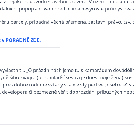
na z nějakého důvodu stavební uzávěra. V územním plánu tak
e dálniční přípojka či vám před očima nevyroste průmyslová
měru parcely, případná věcná břemena, zástavní právo, tzv. 
t v PORADNĚ ZDE.
, vyvlastnit… „O prázdninách jsme tu s kamarádem dováděli 
ynějšího švagra (jeho mladší sestra je dnes moje žena) kus 
přes dobré rodinné vztahy si ale vždy pečlivě „ošetřete“ stáv
áře, developera či bezmezně věřit dobrozdání příbuzných ne