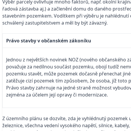
Výběr parcely ovlivňuje mnoho faktorů, např. okolní krajina 
řadová zástavba aj.) a začlenění domu do daného prostřed
stavebním pozemkem. Vodítkem při výběru je nahlédnutí 
schválený zastupitelstvem a měl by být závazný.
Právo stavby v občanském zákoníku
Jednou z největších novinek NOZ (nového občanského zák
považuje za nedílnou součást pozemku, obojí tudíž ­nem
pozemku stavět, může pozemek dočasně přenechat jiné o
zatěžuje cizí pozemek tím způsobem, že osoba, jíž toto
Právo stavby ­zahrnuje na jedné straně možnost vybudovat 
zejména za účelem její opravy či modernizace.
Z územního plánu se dozvíte, zda je vyhlédnutý pozemek 
železnice, všechna vedení vysokého napětí, silnice, kabely