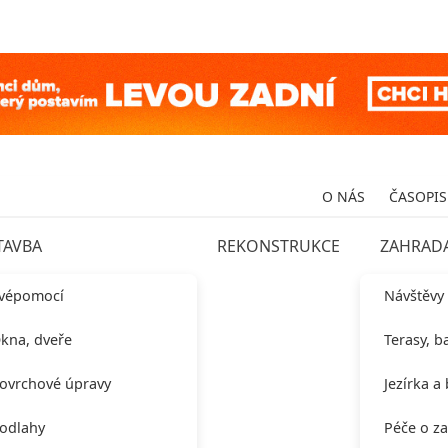
O NÁS
ČASOPIS
TAVBA
REKONSTRUKCE
ZAHRAD
vépomocí
Návštěvy
kna, dveře
Terasy, b
ovrchové úpravy
Jezírka a
odlahy
Péče o z