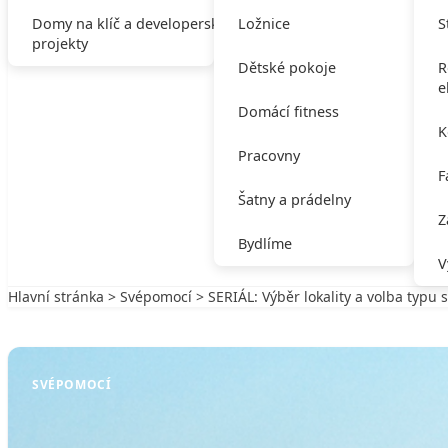
Domy na klíč a developerské
Ložnice
S
projekty
Dětské pokoje
R
e
Domácí fitness
K
Pracovny
F
Šatny a prádelny
Z
Bydlíme
V
Hlavní stránka
>
Svépomocí
> SERIÁL: Výběr lokality a volba typu 
Zpět na Svépomocí
SVÉPOMOCÍ