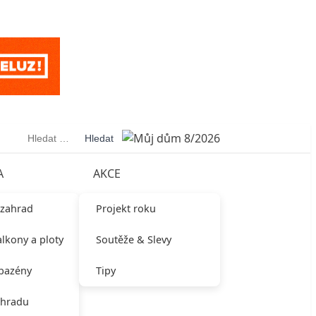
Vyhledávání
A
AKCE
 zahrad
Projekt roku
alkony a ploty
Soutěže & Slevy
 bazény
Tipy
ahradu