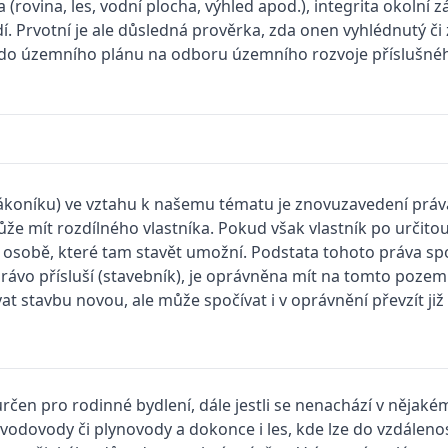
(rovina, les, vodní plocha, výhled apod.), integrita okolní z
í. Prvotní je ale důsledná prověrka, zda onen vyhlédnutý č
do územního plánu na odboru územního rozvoje příslušnéh
oníku) ve vztahu k našemu tématu je znovuzavedení práva 
ůže mít rozdílného vlastníka. Pokud však vlastník po urči
sobě, které tam stavět umožní. Podstata tohoto práva spo
 právo přísluší (stavebník), je oprávněna mít na tomto po
stavbu novou, ale může spočívat i v oprávnění převzít již ex
určen pro rodinné bydlení, dále jestli se nenachází v něj
, vodovody či plynovody a dokonce i les, kde lze do vzdálenos