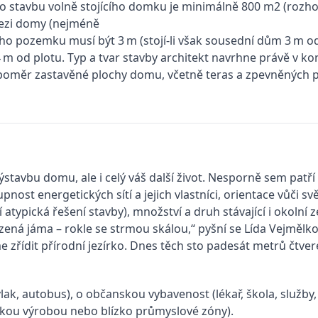
st pro stavbu volně stojícího domku je minimálně 800 m2 (
mezi domy (nejméně
ho pozemku musí být 3 m (stojí-li však sousední dům 3 m od
 od plotu. Typ a tvar stavby architekt navrhne právě v kon
(poměr zastavěné plochy domu, včetně teras a zpevněných p
ýstavbu domu, ale i celý váš další život. Nesporně sem patř
upnost energetických sítí a jejich vlastníci, orientace vůči 
í atypická řešení stavby), množství a druh stávající i okolní
ená jáma – rokle se strmou skálou,“ pyšní se Lída Vejmělkov
e zřídit přírodní jezírko. Dnes těch sto padesát metrů čtve
k, autobus), o občanskou vybavenost (lékař, škola, služby, o
skou výrobou nebo blízko průmyslové zóny).