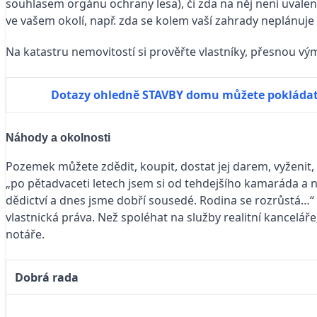
souhlasem orgánu ochrany lesa), či zda na něj není uvale
ve vašem okolí, např. zda se kolem vaší zahrady neplánuj
Na katastru nemovitostí si prověřte vlastníky, přesnou vý
Dotazy ohledně STAVBY domu můžete pokláda
Náhody a okolnosti
Pozemek můžete zdědit, koupit, dostat jej darem, vyženit
„po pětadvaceti letech jsem si od tehdejšího kamaráda a n
dědictví a dnes jsme dobří sousedé. Rodina se rozrůstá…“ I 
vlastnická práva. Než spoléhat na služby realitní kancel
notáře.
Dobrá rada