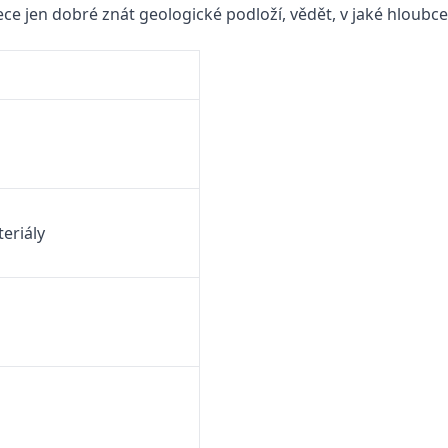
řece jen dobré znát geologické podloží, vědět, v jaké hloub
eriály