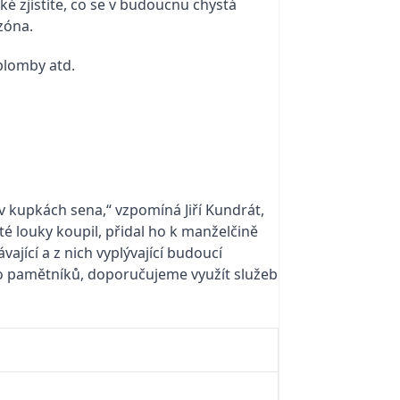
é zjistíte, co se v budoucnu chystá
 zóna.
plomby atd.
v kupkách sena,“ vzpomíná Jiří Kundrát,
té louky koupil, přidal ho k manželčině
ající a z nich vyplývající budoucí
bo pamětníků, doporučujeme využít služeb