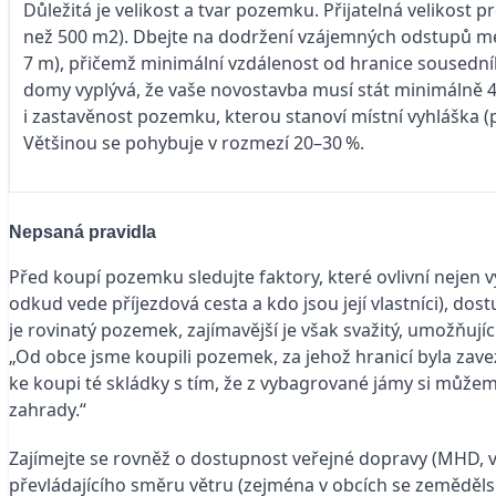
Důležitá je velikost a tvar pozemku. Přijatelná veliko
než 500 m2). Dbejte na dodržení vzájemných odstupů 
7 m), přičemž minimální vzdálenost od hranice sousední
domy vyplývá, že vaše novostavba musí stát minimálně 4 m
i zastavěnost pozemku, kterou stanoví místní vyhláška 
Většinou se pohybuje v rozmezí 20–30 %.
Nepsaná pravidla
Před koupí pozemku sledujte faktory, které ovlivní nejen v
odkud vede příjezdová cesta a kdo jsou její vlastníci), dost
je rovinatý pozemek, zajímavější je však svažitý, umožňujíc
„Od obce jsme koupili pozemek, za jehož hranicí byla zavez
ke koupi té skládky s tím, že z vybagrované jámy si můžem
zahrady.“
Zajímejte se rovněž o dostupnost veřejné dopravy (MHD, vla
převládajícího směru větru (zejména v obcích se zeměděl