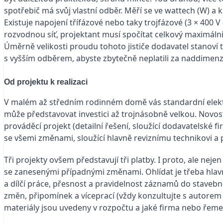
spotřebič má svůj vlastní odběr. Měří se ve wattech (W) a k
Existuje napojení třífázové nebo taky trojfázové (3 × 400 
rozvodnou síť, projektant musí spočítat celkový maximáln
Úměrně velikosti proudu tohoto jističe dodavatel stanoví
s vyšším odběrem, abyste zbytečně neplatili za naddimenzo
Od projektu k realizaci
V malém až středním rodinném domě vás standardní elektroi
může představovat investici až trojnásobně velkou. Novost
prováděcí projekt (detailní řešení, sloužící dodavatelské 
se všemi změnami, sloužící hlavně reviznímu technikovi a 
Tři projekty ovšem představují tři platby. I proto, ale neje
se zanesenými případnými změnami. Ohlídat je třeba hla
a dílčí práce, přesnost a pravidelnost záznamů do stave
změn, připomínek a víceprací (vždy konzultujte s autorem p
materiály jsou uvedeny v rozpočtu a jaké firma nebo řeme