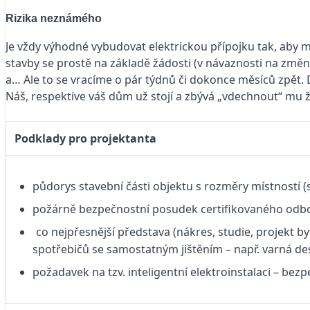
Rizika neznámého
Je vždy výhodné vybudovat elektrickou přípojku tak, aby m
stavby se prostě na základě žádosti (v návaznosti na změnu
a… Ale to se vracíme o pár týdnů či dokonce měsíců zpět.
Náš, respektive váš dům už stojí a zbývá „vdechnout“ mu ž
Podklady pro projektanta
půdorys stavební části objektu s rozměry místností (s
požárně bezpečnostní posudek certifikovaného odborní
co nejpřesnější představa (nákres, studie, projekt b
spotřebičů se samostatným jištěním – např. varná des
požadavek na tzv. inteligentní elektroinstalaci – bezp