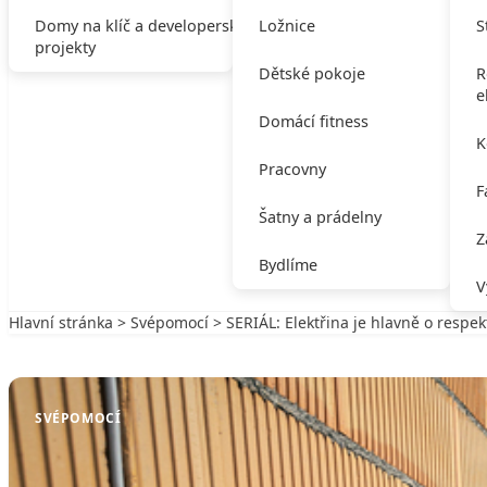
Domy na klíč a developerské
Ložnice
S
projekty
Dětské pokoje
R
e
Domácí fitness
K
Pracovny
F
Šatny a prádelny
Z
Bydlíme
V
Hlavní stránka
>
Svépomocí
> SERIÁL: Elektřina je hlavně o respek
Zpět na Svépomocí
SVÉPOMOCÍ