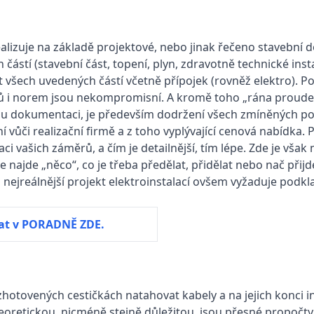
alizuje na základě projektové, nebo jinak řečeno stavební do
h částí (stavební část, topení, plyn, zdravotně technické in
t všech uvedených částí včetně přípojek (rovněž elektro). P
ů i norem jsou nekompromisní. A kromě toho „rána proudem
vou dokumentaci, je především dodržení všech zmíněných pož
ní vůči realizační firmě a z toho vyplývající cenová nabídka.
ci vašich záměrů, a čím je detailnější, tím lépe. Zde je však n
e najde „něco“, co je třeba předělat, přidělat nebo nač přijdet
ejreálnější projekt elektroinstalací ovšem vyžaduje podkl
at v PORADNĚ ZDE.
zhotovených cestičkách natahovat kabely a na jejich konci i
eoretickou, nicméně stejně důležitou, jsou přesné propočty.