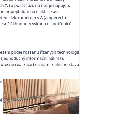
h (V) a počet fází, na něž je napojen.
žné připojit dům na elektrickou
e před elektroměrem v A (ampérech).
přesnější hodnoty výkonu u spotřebičů
řešení podle rozsahu řízených technologií
í (jednoduchý informační nákres),
 skutečné realizace (záznam reálného stavu
ní
ké