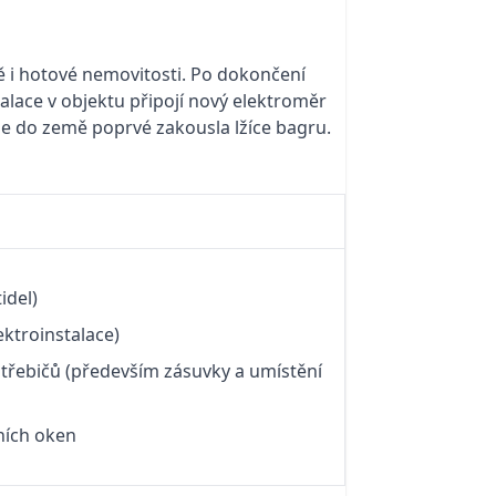
ně i hotové nemovitosti. Po dokončení
talace v objektu připojí nový elektroměr
se do země poprvé zakousla lžíce bagru.
idel)
ektroinstalace)
otřebičů (především zásuvky a umístění
šních oken