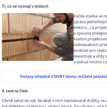
Ti, co se vyznají v drátech
Každá stavba se re
zpráva jednotlivýc
elektro…) a projek
a spousta předpis
kvalitní projekto
individuálních přá
podklad pro realiza
neexistuje a vždy s
a pokud možno co n
Dotazy ohledně STAVBY domu můžete poklád
A zase ta čísla
Cíleně sekat do zdí, škrábat v nich namalované drážky, ve 
byť důležitou praktickou, stranu mince. Tou druhou, více t