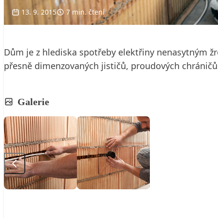
13. 9. 2015
7 min. čtení
Dům je z hlediska spotřeby elektřiny nenasytným ž
přesně dimenzovaných jističů, proudových chráničů,
Galerie