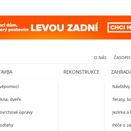
O NÁS
ČASOPIS
TAVBA
REKONSTRUKCE
ZAHRAD
vépomocí
Návštěvy
kna, dveře
Terasy, b
ovrchové úpravy
Jezírka a
odlahy
Péče o z