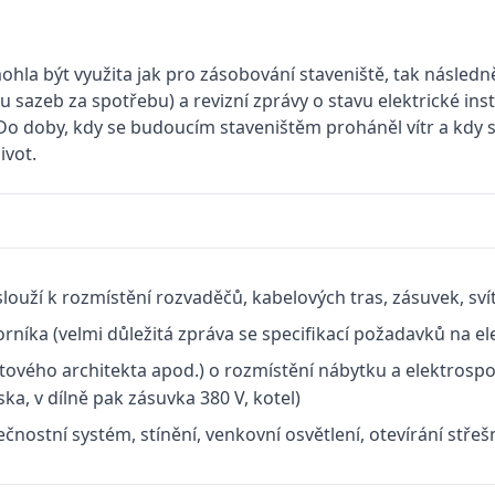
ohla být využita jak pro zásobování staveniště, tak násled
 sazeb za spotřebu) a revizní zprávy o stavu elektrické ins
 Do doby, kdy se budoucím staveništěm proháněl vítr a kdy 
ivot.
louží k rozmístění rozvaděčů, kabelových tras, zásuvek, svít
ka ­(velmi důležitá zpráva se specifikací požadavků na ­el
ytového architekta apod.) o rozmístění nábytku a elektrosp
ka, v dílně pak zásuvka 380 V, kotel)
ečnostní systém, stínění, venkovní osvětlení, otevírání stře