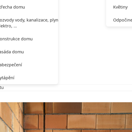
třecha domu
Květiny
ozvody vody, kanalizace, plynu,
Odpočine
lektro, …
onstrukce domu
asáda domu
abezpečení
ytápění
tu