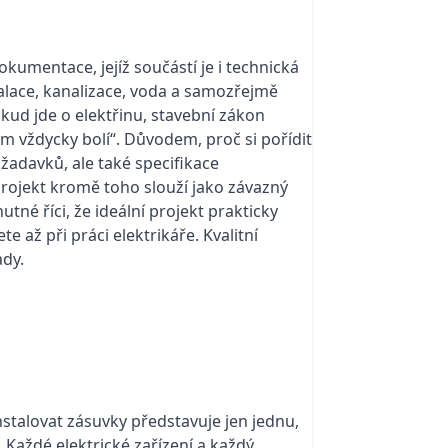
kumentace, jejíž součástí je i technická
stalace, kanalizace, voda a samozřejmě
okud jde o elektřinu, stavební zákon
 vždycky bolí“. Důvodem, proč si pořídit
adavků, ale také specifikace
 Projekt kromě toho slouží jako závazný
utné říci, že ideální projekt prakticky
e až při práci elektrikáře. Kvalitní
ady.
nstalovat zásuvky představuje jen jednu,
 Každé elektrické zařízení a každý