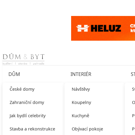
Skip to content
DŮM
INTERIÉR
S
České domy
Návštěvy
S
Zahraniční domy
Koupelny
O
Jak bydlí celebrity
Kuchyně
P
Stavba a rekonstrukce
Obývací pokoje
P