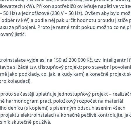
ilowattech (kW). Příkon spotřebičů ovlivňuje napětí ve voltec
V – 50 Hz) a jednofázové (230 V – 50 Hz). Ovšem aby bylo mo
í odběr (v kW) a podle něj pak určit hodnotu proudu jistič
 taxu za připojení. Proto je nutné znát pokud možno co nej
vaný jistič.
nstalace vyjde asi na 150 až 200 000 Kč, tzv. inteligentní 
avba si žádá tzv. třístupňový projekt: pro stavební povolen
firmě jako podklady, co, jak, a kudy kam) a konečně projekt
pro kolaudaci).
n proto se častěji uplatňuje jednostupňový projekt – realizač
vně harmonogram prací, položkový rozpočet na materiál
bního deníku (s kopiemi) s písemným odsouhlasením všech
rojektu elektroinstalací) a konečně pečlivě kontrolujte, ja
slník skutečně používá.