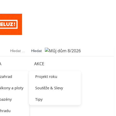
Vyhledávání
A
AKCE
 zahrad
Projekt roku
alkony a ploty
Soutěže & Slevy
 bazény
Tipy
ahradu