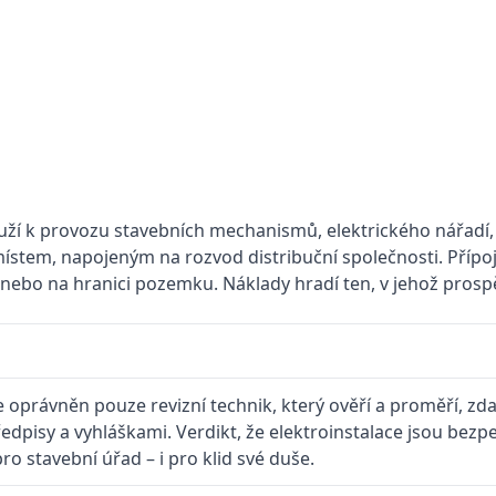
uží k provozu stavebních mechanismů, elektrického nářadí, k
 místem, napojeným na rozvod distribuční společnosti. Příp
nebo na hranici pozemku. Náklady hradí ten, v jehož prospě
e oprávněn pouze revizní technik, který ověří a proměří, zd
pisy a vyhláškami. Verdikt, že elektroinstalace jsou bezpe
o stavební úřad – i pro klid své duše.