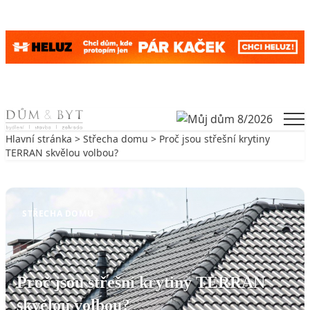
Skip to content
Men
Hlavní stránka
>
Střecha domu
> Proč jsou střešní krytiny
TERRAN skvělou volbou?
Zpět na Střecha domu
STŘECHA DOMU
Proč jsou střešní krytiny TERRAN
skvělou volbou?