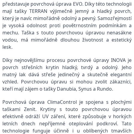
představuje povrchová úprava EVO. Díky této technologii
mají tašky TERRAN výjimečně jemný a hladký povrch,
který je navíc mimořádně odolný a pevný. Samozřejmostí
je vysoká odolnost proti povětrnostním podmínkám a
mechu. Taška s touto povrchovou úpravou nenasákne
vodou, má mimořádně dlouhou životnost a estetický
lesk.
Díky nejnovějšímu procesu povrchové úpravy INOVA je
povrch střešních krytin hladký, tvrdý a odolný. Jeho
matný lak dává střeše jedinečný a skutečně elegantní
vzhled. Povrchovou úpravu si mohou zvolit zákazníci,
kteří mají zájem o tašky Danubia, Synus a Rundo.
Povrchová úprava ClimaControl je spojena s plochými
taškami Zenit. Krytiny s touto povrchovou úpravou
efektivně odráží UV záření, které způsobuje v horkých
letních dnech nepříjemné oteplování podkroví. Tato
technologie funguje účinně i u oblíbených tmavších