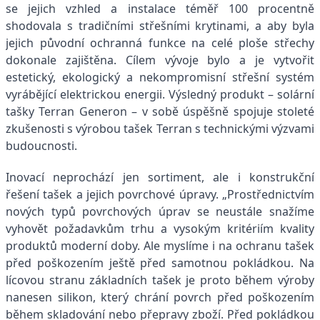
se jejich vzhled a instalace téměř 100 procentně
shodovala s tradičními střešními krytinami, a aby byla
jejich původní ochranná funkce na celé ploše střechy
dokonale zajištěna. Cílem vývoje bylo a je vytvořit
estetický, ekologický a nekompromisní střešní systém
vyrábějící elektrickou energii. Výsledný produkt – solární
tašky Terran Generon – v sobě úspěšně spojuje stoleté
zkušenosti s výrobou tašek Terran s technickými výzvami
budoucnosti.
Inovací neprochází jen sortiment, ale i konstrukční
řešení tašek a jejich povrchové úpravy. „Prostřednictvím
nových typů povrchových úprav se neustále snažíme
vyhovět požadavkům trhu a vysokým kritériím kvality
produktů moderní doby. Ale myslíme i na ochranu tašek
před poškozením ještě před samotnou pokládkou. Na
lícovou stranu základních tašek je proto během výroby
nanesen silikon, který chrání povrch před poškozením
během skladování nebo přepravy zboží. Před pokládkou