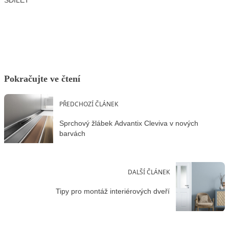
SDÍLET
Facebook
X
LinkedIn
Email
Pokračujte ve čtení
PŘEDCHOZÍ ČLÁNEK
Sprchový žlábek Advantix Cleviva v nových
barvách
DALŠÍ ČLÁNEK
Tipy pro montáž interiérových dveří