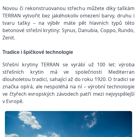
Novou či rekonstruovanou střechu můžete díky taškám
TERRAN vytvořit bez jakéhokoliv omezení barvy, druhu i
tvaru tašky – na výběr máte pět hlavních typů této
betonové střešní krytiny: Synus, Danubia, Coppo, Rundo,
Zenit.
Tradice i špičkové technologie
Střešní krytiny TERRAN se vyrábí už 100 let: výroba
střešních krytin má ve společnosti Mediterran
dlouholetou tradici, sahající až do roku 1920. O tradici se
značka opírá, ale nespoléhá na ní – výrobní technologie
ve čtyřech evropských závodech patří mezi nejvyspělejší
v Evropě.