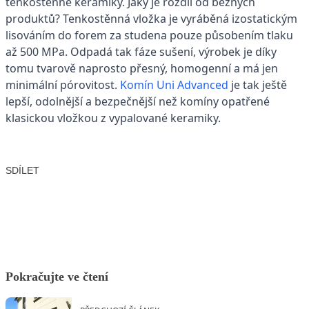
tenkostěnné keramiky. Jaký je rozdíl od běžných
produktů? Tenkostěnná vložka je vyráběná izostatickým
lisováním do forem za studena pouze působením tlaku
až 500 MPa. Odpadá tak fáze sušení, výrobek je díky
tomu tvarově naprosto přesný, homogenní a má jen
minimální pórovitost.
Komín Uni Advanced
je tak ještě
lepší, odolnější a bezpečnější než komíny opatřené
klasickou vložkou z vypalované keramiky.
SDÍLET
Facebook
X
LinkedIn
Email
Pokračujte ve čtení