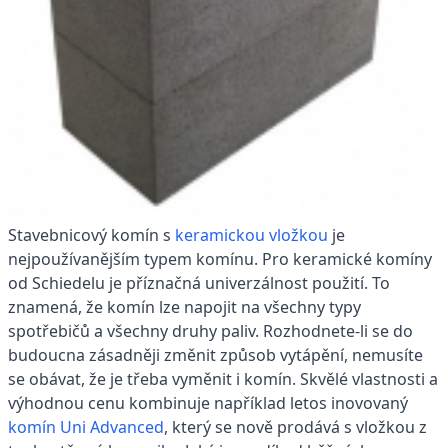
Stavebnicový komín s
keramickou vložkou
je
nejpoužívanějším typem komínu. Pro keramické komíny
od Schiedelu je příznačná univerzálnost použití. To
znamená, že komín lze napojit na všechny typy
spotřebičů a všechny druhy paliv. Rozhodnete-li se do
budoucna zásadněji změnit způsob vytápění, nemusíte
se obávat, že je třeba vyměnit i komín. Skvělé vlastnosti a
výhodnou cenu kombinuje například letos inovovaný
komín Uni Advanced
, který se nově prodává s vložkou z