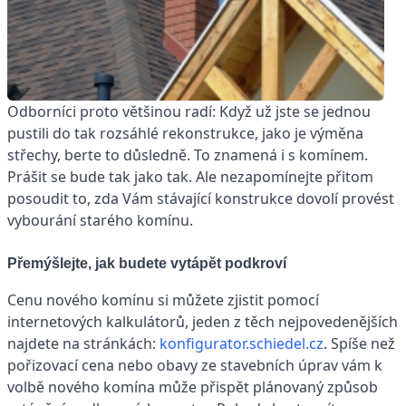
Odborníci proto většinou radí: Když už jste se jednou
pustili do tak rozsáhlé rekonstrukce, jako je výměna
střechy, berte to důsledně. To znamená i s komínem.
Prášit se bude tak jako tak. Ale nezapomínejte přitom
posoudit to, zda Vám stávající konstrukce dovolí provést
vybourání starého komínu.
Přemýšlejte, jak budete vytápět podkroví
Cenu nového komínu si můžete zjistit pomocí
internetových kalkulátorů, jeden z těch nejpovedenějších
najdete na stránkách:
konfigurator.schiedel.cz
. Spíše než
pořizovací cena nebo obavy ze stavebních úprav vám k
volbě nového komína může přispět plánovaný způsob