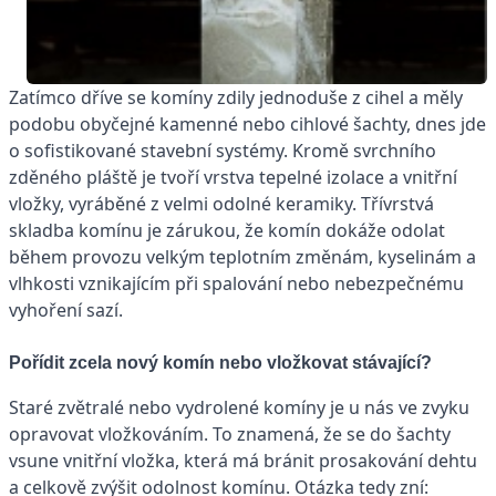
Zatímco dříve se komíny zdily jednoduše z cihel a měly
podobu obyčejné kamenné nebo cihlové šachty, dnes jde
o sofistikované stavební systémy. Kromě svrchního
zděného pláště je tvoří vrstva tepelné izolace a vnitřní
vložky, vyráběné z velmi odolné keramiky. Třívrstvá
skladba komínu je zárukou, že komín dokáže odolat
během provozu velkým teplotním změnám, kyselinám a
vlhkosti vznikajícím při spalování nebo nebezpečnému
vyhoření sazí.
Pořídit zcela nový komín nebo vložkovat stávající?
Staré zvětralé nebo vydrolené komíny je u nás ve zvyku
opravovat vložkováním. To znamená, že se do šachty
vsune vnitřní vložka, která má bránit prosakování dehtu
a celkově zvýšit odolnost komínu. Otázka tedy zní: