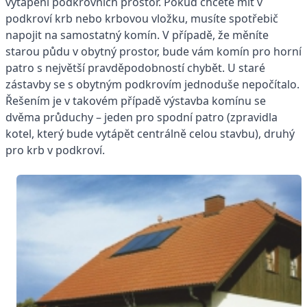
vytápění podkrovních prostor. Pokud chcete mít v
podkroví krb nebo krbovou vložku, musíte spotřebič
napojit na samostatný komín. V případě, že měníte
starou půdu v obytný prostor, bude vám komín pro horní
patro s největší pravděpodobností chybět. U staré
zástavby se s obytným podkrovím jednoduše nepočítalo.
Řešením je v takovém případě výstavba komínu se
dvěma průduchy – jeden pro spodní patro (zpravidla
kotel, který bude vytápět centrálně celou stavbu), druhý
pro krb v podkroví.