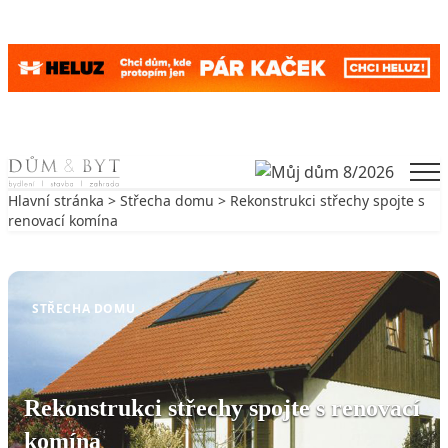
Skip to content
Men
Hlavní stránka
>
Střecha domu
> Rekonstrukci střechy spojte s
renovací komína
Zpět na Střecha domu
STŘECHA DOMU
Rekonstrukci střechy spojte s renovací
komína