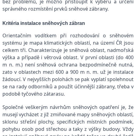
bez problémů, je možno přistoupit k výběru a určení
správného rozmístění prvků sněhové zábrany.
Kritéria instalace sněhových zábran
Orientačním vodítkem při rozhodování o sněhovém
systému je mapa klimatických oblastí, na území ČR jsou
celkem tři. Charakterizuje je sněhová oblast, nadmořská
výška a případě i větrová oblast. V první oblasti (do 400
m n. m.) není sněhová ochrana bezpodmínečně nutná,
zato v oblastech mezi 600 a 900 m n. m. už je instalace
žádoucí. V nejvyšších polohách se pak vyplatí spolehnout
se na rady odborníků a použít účinnější zábrany, třeba v
podobě tyčového zátarasu.
Společné veškerým návrhům sněhových opatření je, že
musejí vycházet z již zmiňované mapy sněhových oblastí,
sklonu střešní plochy, specifických místních podmínek,
pohybu osob pod střechou a taky z výšky budovy. Vždy