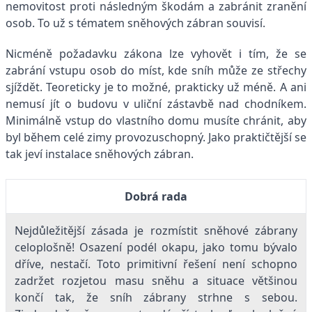
nemovitost proti následným škodám a zabránit zranění
osob. To už s tématem sněhových zábran souvisí.
Nicméně požadavku zákona lze vyhovět i tím, že se
zabrání vstupu osob do míst, kde sníh může ze střechy
sjíždět. Teoreticky je to možné, prakticky už méně. A ani
nemusí jít o budovu v uliční zástavbě nad chodníkem.
Minimálně vstup do vlastního domu musíte chránit, aby
byl během celé zimy provozuschopný. Jako praktičtější se
tak jeví instalace sněhových zábran.
Dobrá rada
Nejdůležitější zásada je rozmístit sněhové zábrany
celoplošně! Osazení podél okapu, jako tomu bývalo
dříve, nestačí. Toto primitivní řešení není schopno
zadržet rozjetou masu sněhu a situace většinou
končí tak, že sníh zábrany strhne s sebou.