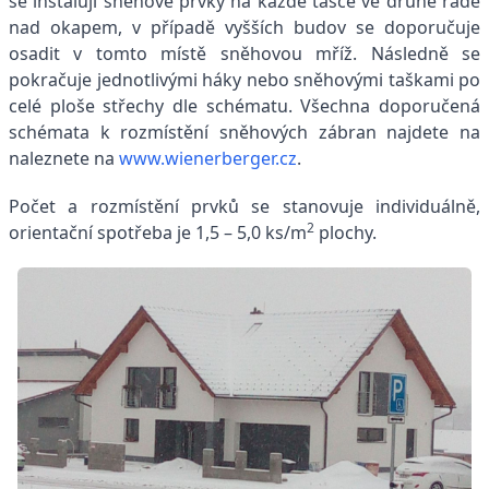
se instalují sněhové prvky na každé tašce ve druhé řadě
nad okapem, v případě vyšších budov se doporučuje
osadit v tomto místě sněhovou mříž. Následně se
pokračuje jednotlivými háky nebo sněhovými taškami po
celé ploše střechy dle schématu. Všechna doporučená
schémata k rozmístění sněhových zábran najdete na
naleznete na
www.wienerberger.cz
.
Počet a rozmístění prvků se stanovuje individuálně,
2
orientační spotřeba je 1,5 – 5,0 ks/m
plochy.