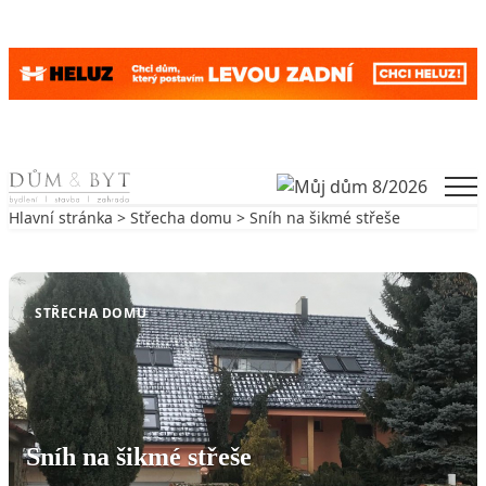
Skip to content
Men
Hlavní stránka
>
Střecha domu
> Sníh na šikmé střeše
Zpět na Střecha domu
STŘECHA DOMU
Sníh na šikmé střeše