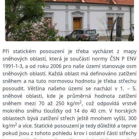
Při statickém posouzení je třeba vycházet z mapy
sněhových oblastí, která je součástí normy ČSN P ENV
1991-1-3, a od roku 2006 pro naše území stanovuje osm
sněhových oblastí. Každá oblast má definováno zatížení
sněhem a na tuto normovou hodnotu je třeba střechu
posoudit. Většina našeho území se nachází v 1. – 5.
sněhové oblasti, kde je průměrná hodnota zatížení
2
sněhem mezi 70 až 250 kg/m
, což odpovídá vrstvě
mokrého sněhu tloušťky od 14 do 40 cm. V horských
oblastech bývá zatížení střech ještě mnohem vyšší, 300
2
kg/m
a více. Statické posouzení je tedy důležité a teprve
pokud jsou z tohoto pohledu krov i ostatní části střechy