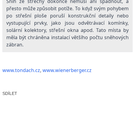
Sníh ze střechy dokonce nemusí ani spadnout, a
přesto může způsobit potíže. To když svým pohybem
po střešní ploše poruší konstrukční detaily nebo
vystupující prvky, jako jsou odvětrávací komínky,
solární kolektory, střešní okna apod. Tato místa by
měla být chráněna instalací většího počtu sněhových
zábran.
www.tondach.cz
,
www.wienerberger.cz
SDÍLET
Facebook
X
LinkedIn
Email