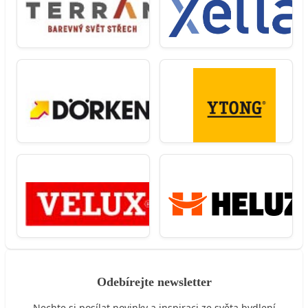
Odebírejte newsletter
Nechte si posílat novinky a inspiraci ze světa bydlení