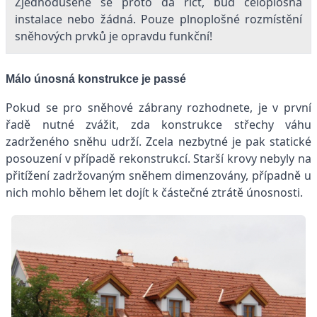
Zjednodušeně se proto dá říct, buď celoplošná
instalace nebo žádná. Pouze plnoplošné rozmístění
sněhových prvků je opravdu funkční!
Málo únosná konstrukce je passé
Pokud se pro sněhové zábrany rozhodnete, je v první
řadě nutné zvážit, zda konstrukce střechy váhu
zadrženého sněhu udrží. Zcela nezbytné je pak statické
posouzení v případě rekonstrukcí. Starší krovy nebyly na
přitížení zadržovaným sněhem dimenzovány, případně u
nich mohlo během let dojít k částečné ztrátě únosnosti.