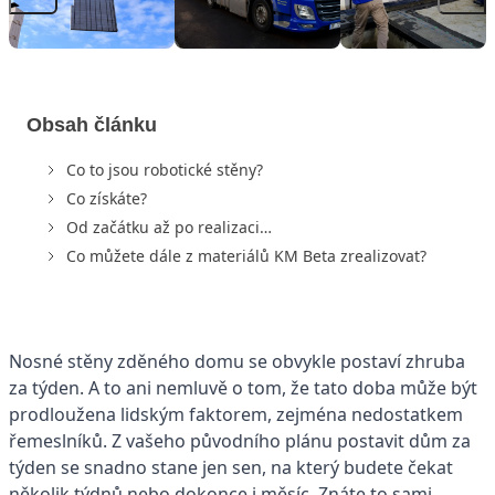
Obsah článku
Co to jsou robotické stěny?
Co získáte?
Od začátku až po realizaci…
Co můžete dále z materiálů KM Beta zrealizovat?
Nosné stěny zděného domu se obvykle postaví zhruba
za týden. A to ani nemluvě o tom, že tato doba může být
prodloužena lidským faktorem, zejména nedostatkem
řemeslníků. Z vašeho původního plánu postavit dům za
týden se snadno stane jen sen, na který budete čekat
několik týdnů nebo dokonce i měsíc. Znáte to sami,