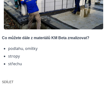
Co můžete dále z materiálů KM Beta zrealizovat?
podlahu, omítky
stropy
střechu
SDÍLET
Facebook
X
LinkedIn
Email