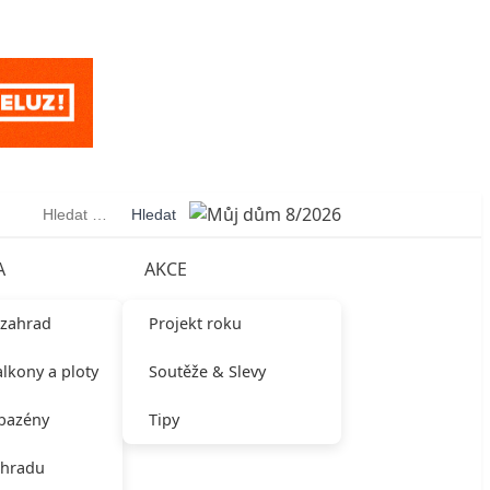
Vyhledávání
A
AKCE
 zahrad
Projekt roku
alkony a ploty
Soutěže & Slevy
 bazény
Tipy
ahradu