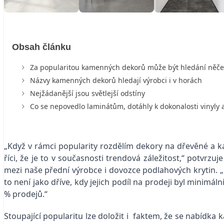
Obsah článku
Za popularitou kamenných dekorů může být hledání něč
Názvy kamenných dekorů hledají výrobci i v horách
Nejžádanější jsou světlejší odstíny
Co se nepovedlo laminátům, dotáhly k dokonalosti vinyly a
„Když v rámci popularity rozdělím dekory na dřevěné a 
říci, že je to v současnosti trendová záležitost,“ potvrzu
mezi naše přední výrobce i dovozce podlahových krytin. 
to není jako dříve, kdy jejich podíl na prodeji byl minimál
% prodejů.“
Stoupající popularitu lze doložit i faktem, že se nabídka