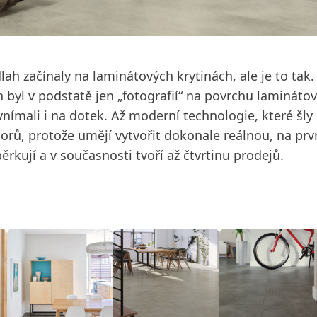
h začínaly na laminátových krytinách, ale je to tak.
yl v podstatě jen „fotografií“ na povrchu laminátový
vnímali i na dotek. Až moderní technologie, které šly
ů, protože umějí vytvořit dokonale reálnou, na prv
ují a v současnosti tvoří až čtvrtinu prodejů.