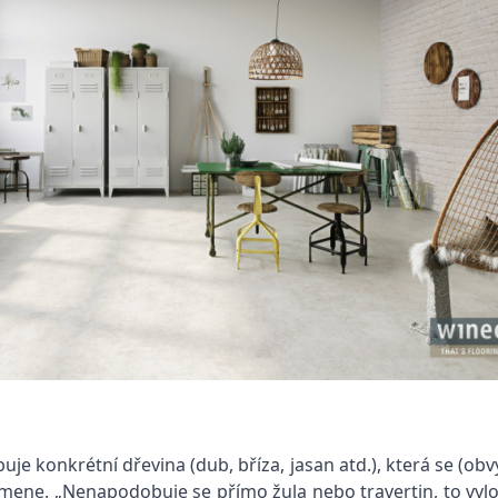
 konkrétní dřevina (dub, bříza, jasan atd.), která se (obvy
ene. „Nenapodobuje se přímo žula nebo travertin, to vylož