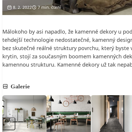
8. 2. 2022
7 min. čtení
Málokoho by asi napadlo, že kamenné dekory u podla
tehdejší technologie nedostatečné, kamenný design b
bez skutečné reálné struktury povrchu, který byste 
krytin, stojí za současným boomem kamenných dekor
kamennou strukturu. Kamenné dekory už tak nepaběrk
Galerie