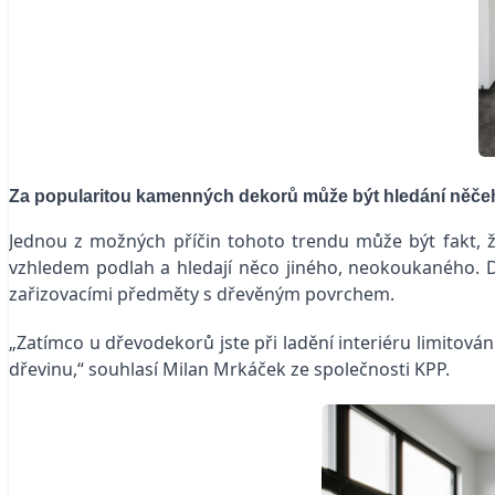
Za popularitou kamenných dekorů může být hledání něč
Jednou z možných příčin tohoto trendu může být fakt, 
vzhledem podlah a hledají něco jiného, neokoukaného. 
zařizovacími předměty s dřevěným povrchem.
„Zatímco u dřevodekorů jste při ladění interiéru limitov
dřevinu,“ souhlasí Milan Mrkáček ze společnosti KPP.