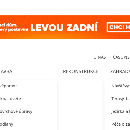
O NÁS
ČASOPIS
TAVBA
REKONSTRUKCE
ZAHRAD
vépomocí
Návštěvy
kna, dveře
Terasy, b
ovrchové úpravy
Jezírka a
odlahy
Péče o z