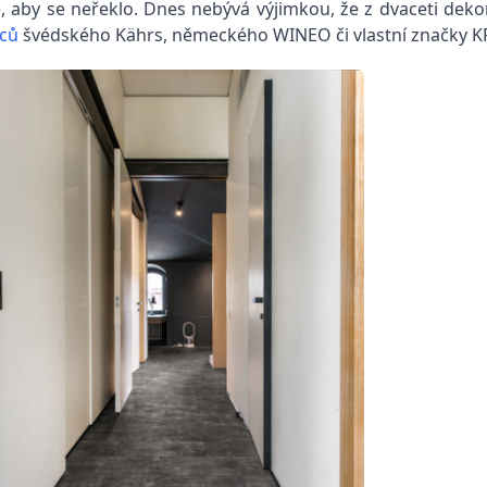
, aby se neřeklo. Dnes nebývá výjimkou, že z dvaceti deko
bců
švédského Kährs, německého WINEO či vlastní značky KPP