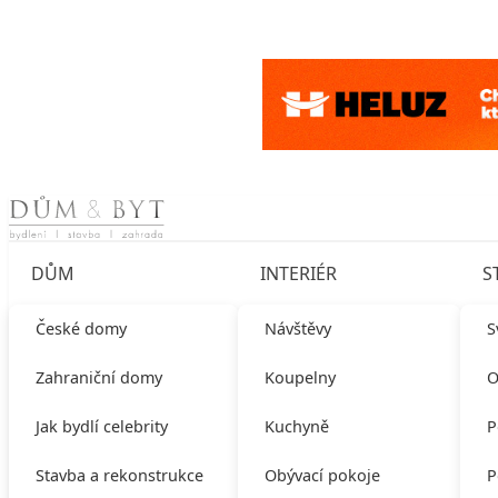
Skip to content
DŮM
INTERIÉR
S
České domy
Návštěvy
S
Zahraniční domy
Koupelny
O
Jak bydlí celebrity
Kuchyně
P
Stavba a rekonstrukce
Obývací pokoje
P