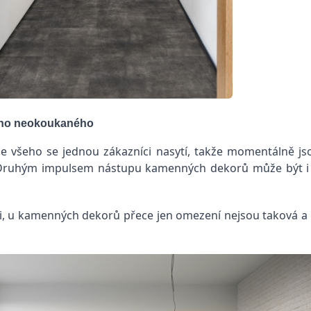
eho neokoukaného
že všeho se jednou zákazníci nasytí, takže momentálně j
Druhým impulsem nástupu kamenných dekorů může být i je
áni, u kamenných dekorů přece jen omezení nejsou taková a