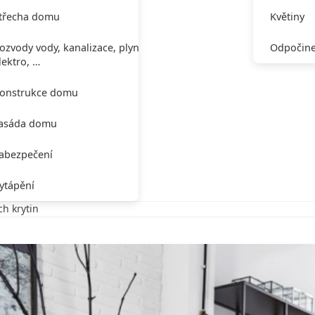
třecha domu
Květiny
ozvody vody, kanalizace, plynu,
Odpočine
lektro, …
onstrukce domu
asáda domu
abezpečení
ytápění
h krytin