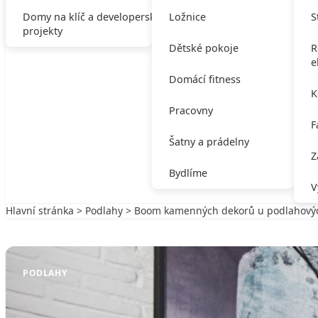
Domy na klíč a developerské
Ložnice
S
projekty
Dětské pokoje
R
e
Domácí fitness
K
Pracovny
F
Šatny a prádelny
Z
Bydlíme
V
Hlavní stránka
>
Podlahy
> Boom kamenných dekorů u podlahovýc
Zpět na Podlahy
PODLAHY