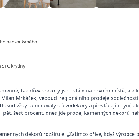
eho neokoukaného
 SPC krytiny
kamenné, tak dřevodekory jsou stále na prvním místě, ale 
je Milan Mrkáček, vedoucí regionálního prodeje společnosti 
„Dosud vždy dominovaly dřevodekory a převládají i nyní, a
ní, pět, šest procent, dnes jde prodej kamenných dekorů nahor
 kamenných dekorů rozšiřuje. „Zatímco dříve, když výrobce p