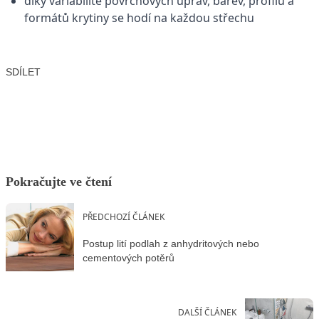
díky variabilitě povrchových úprav, barev, profilů a
formátů krytiny se hodí na každou střechu
SDÍLET
Facebook
X
LinkedIn
Email
Pokračujte ve čtení
PŘEDCHOZÍ ČLÁNEK
Postup lití podlah z anhydritových nebo
cementových potěrů
DALŠÍ ČLÁNEK