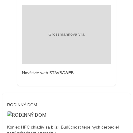
Navštivte web STAVBAWEB
RODINNÝ DOM
Koniec HFC chladív sa blíži. Budúcnosť tepelných čerpadiel
patrí prírodnému propánu