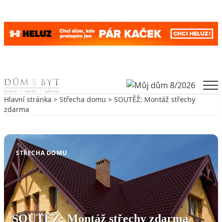
Skip to content
Men
Hlavní stránka
>
Střecha domu
> SOUTĚŽ: Montáž střechy
zdarma
Zpět na Střecha domu
STŘECHA DOMU
SOUTĚŽ: Montáž střechy zdarma