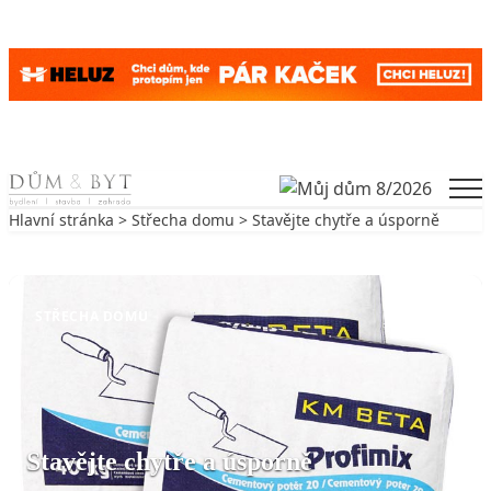
Skip to content
Men
Hlavní stránka
>
Střecha domu
> Stavějte chytře a úsporně
Zpět na Střecha domu
STŘECHA DOMU
Stavějte chytře a úsporně