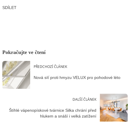
SDÍLET
Facebook
X
LinkedIn
Email
Pokračujte ve čtení
PŘEDCHOZÍ ČLÁNEK
Nová síť proti hmyzu VELUX pro pohodové léto
DALŠÍ ČLÁNEK
Štíhlé vápenopískové tvárnice Silka chrání před
hlukem a snáší i velká zatížení