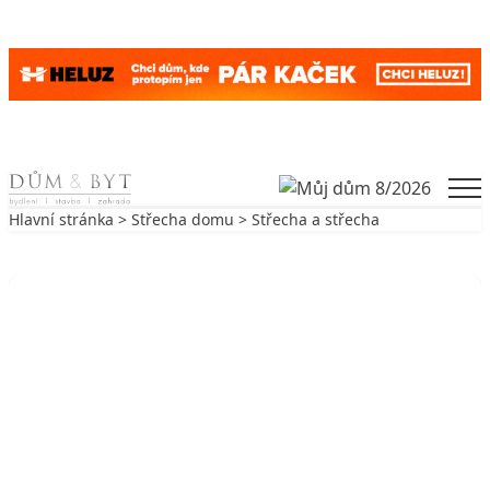
Skip to content
Men
Hlavní stránka
>
Střecha domu
> Střecha a střecha
Zpět na Střecha domu
STŘECHA DOMU
Střecha a střecha
9. 7. 2021
2 min. čtení