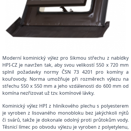
Moderní kominický výlez pro šikmou střechu z nabídky
HPI-CZ je navržen tak, aby svou velikostí 550 x 720 mm
splnil požadavky normy ČSN 73 4201 pro komíny a
kouřovody. Norma umožňuje při rozměrech výlezu na
střechu 550 x 550 mm a jeho vzdálenosti do 600 mm od
komína nezřizovat už tzv. komínové lávky.
Kominický výlez HPI z hliníkového plechu s polyesterem
je vyroben z lisovaného monobloku bez jakýchkoli nýtů
či svárů, takže je dokonale odolný proti průtokům vody.
Těsnicí límec po obvodu výlezu je vyroben z polyetylenu,