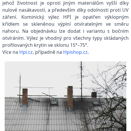
jehož životnost je oproti jiným materiálům vyšší díky
nulové nasákavosti, a především díky odolnosti proti UV
záření. Kominický výlez HPI je opatřen výklopným
křídlem se skleněnou výplní otvíratelným ve směru
nahoru. Na objednávku lze dodat i variantu s bočním
otvíráním. Výlez je vhodný pro všechny typy skládaných
profilovaných krytin ve sklonu 15°–75°.
Více na
Hpi.cz
, případně na
Hpishop.cz
.