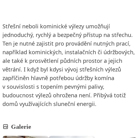
Střešní neboli kominické výlezy umožňují
jednoduchý, rychlý a bezpečný přístup na střechu.
Ten je nutné zajistit pro provádění nutných prací,
například kominických, instalačních či údržbových,
ale také k prosvětlení půdních prostor a jejich
větrání. I když byl kdysi vývoj střešních výlezů
zapříčiněn hlavně potřebou údržby komína
v souvislosti s topením pevnými palivy,
budoucnost výlezů ohrožena není. Přibývá totiž
domů využívajících sluneční energii.
Galerie