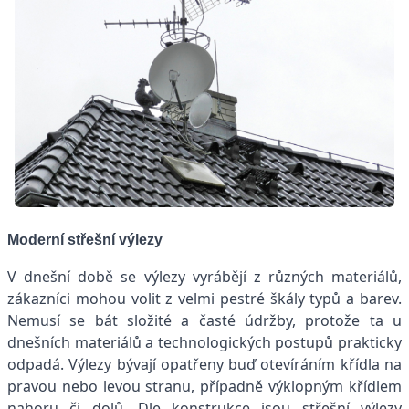
Moderní střešní výlezy
V dnešní době se výlezy vyrábějí z různých materiálů,
zákazníci mohou volit z velmi pestré škály typů a barev.
Nemusí se bát složité a časté údržby, protože ta u
dnešních materiálů a technologických postupů prakticky
odpadá. Výlezy bývají opatřeny buď otevíráním křídla na
pravou nebo levou stranu, případně výklopným křídlem
nahoru či dolů. Dle konstrukce jsou střešní výlezy