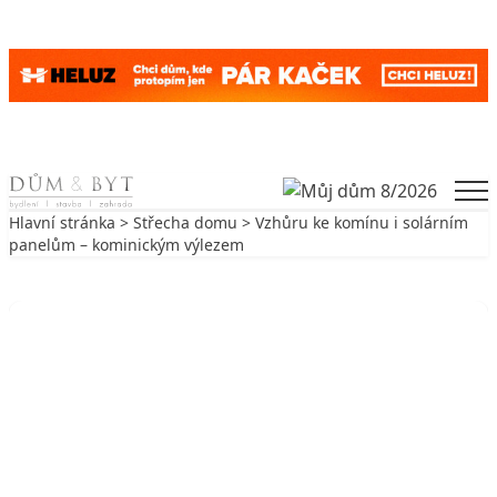
Skip to content
Men
Hlavní stránka
>
Střecha domu
> Vzhůru ke komínu i solárním
panelům – kominickým výlezem
Zpět na Střecha domu
STŘECHA DOMU
Vzhůru ke komínu i solárním
panelům – kominickým výlezem
4. 7. 2019
4 min. čtení