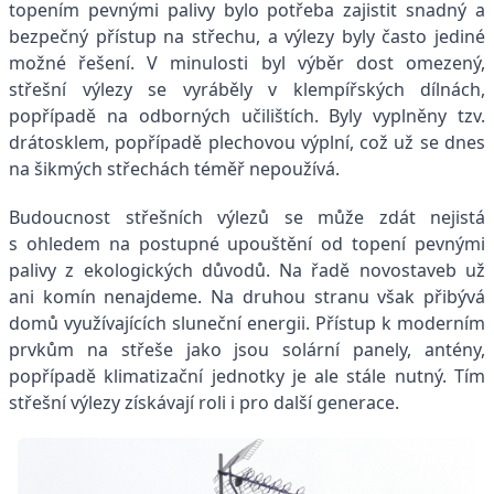
topením pevnými palivy bylo potřeba zajistit snadný a
bezpečný přístup na střechu, a výlezy byly často jediné
možné řešení. V minulosti byl výběr dost omezený,
střešní výlezy se vyráběly v klempířských dílnách,
popřípadě na odborných učilištích. Byly vyplněny tzv.
drátosklem, popřípadě plechovou výplní, což už se dnes
na šikmých střechách téměř nepoužívá.
Budoucnost střešních výlezů se může zdát nejistá
s ohledem na postupné upouštění od topení pevnými
palivy z ekologických důvodů. Na řadě novostaveb už
ani komín nenajdeme. Na druhou stranu však přibývá
domů využívajících sluneční energii. Přístup k moderním
prvkům na střeše jako jsou solární panely, antény,
popřípadě klimatizační jednotky je ale stále nutný. Tím
střešní výlezy získávají roli i pro další generace.