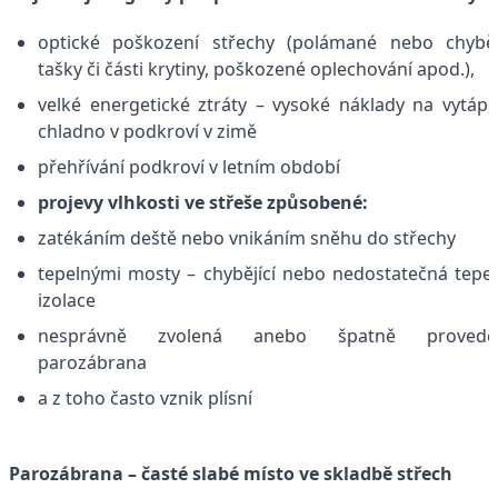
optické poškození střechy (polámané nebo chyběj
tašky či části krytiny, poškozené oplechování apod.),
velké energetické ztráty – vysoké náklady na vytápě
chladno v podkroví v zimě
přehřívání podkroví v letním období
projevy vlhkosti ve střeše způsobené:
zatékáním deště nebo vnikáním sněhu do střechy
tepelnými mosty – chybějící nebo nedostatečná tepe
izolace
nesprávně zvolená anebo špatně provede
parozábrana
a z toho často vznik plísní
Parozábrana – časté slabé místo ve skladbě střech