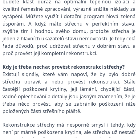
budete klást důraz na optimální tepelnou izolaci a
kvalitní řemeslné zpracování, výrazně snížíte náklady za
vytápění. Můžete využít i dotační program Nová zelená
úsporám. A když máte střechu v perfektním stavu,
zvýšíte tím i hodnou svého domu, protože střecha je
jeden z hlavních ukazatelů stavu nemovitosti. Je tedy celá
řada důvodů, proč udržovat střechu v dobrém stavu a
proč provést její kompletní rekonstrukci.
Kdy je třeba nechat provést rekonstrukci střechy?
Existují signály, které vám napoví, že by bylo dobré
střechu opravit a nebo provést rekonstrukci. Stále
častější poškození krytiny, její lámání, chybějící části,
vadné oplechování a detaily jsou jasným znamením, že je
třeba něco provést, aby se zabránilo poškození níže
položených částí střešního pláště.
Rekonstrukce střechy má nesporně smysl i tehdy, kdy
není primárně poškozena krytina, ale střecha už nestačí