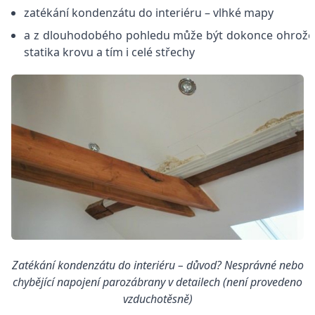
zatékání kondenzátu do interiéru – vlhké mapy
a z dlouhodobého pohledu může být dokonce ohrož
statika krovu a tím i celé střechy
Zatékání kondenzátu do interiéru – důvod? Nesprávné nebo
chybějící napojení parozábrany v detailech (není provedeno
vzduchotěsně)