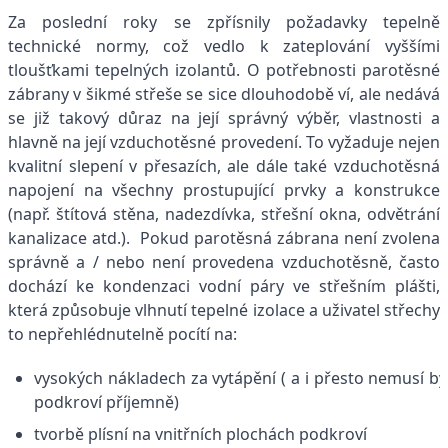
Za poslední roky se zpřísnily požadavky tepelně
technické normy, což vedlo k zateplování vyššími
tloušťkami tepelných izolantů. O potřebnosti parotěsné
zábrany v šikmé střeše se sice dlouhodobě ví, ale nedává
se již takový důraz na její správný výběr, vlastnosti a
hlavně na její vzduchotěsné provedení. To vyžaduje nejen
kvalitní slepení v přesazích, ale dále také vzduchotěsná
napojení na všechny prostupující prvky a konstrukce
(např. štítová stěna, nadezdívka, střešní okna, odvětrání
kanalizace atd.). Pokud parotěsná zábrana není zvolena
správně a / nebo není provedena vzduchotěsně, často
dochází ke kondenzaci vodní páry ve střešním plášti,
která způsobuje vlhnutí tepelné izolace a uživatel střechy
to nepřehlédnutelně pocítí na:
vysokých nákladech za vytápění ( a i přesto nemusí bý
podkroví příjemně)
tvorbě plísní na vnitřních plochách podkroví