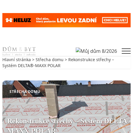
Skip to content
Men
Hlavní stránka
>
Střecha domu
> Rekonstrukce střechy –
Systém DELTA®-MAXX POLAR
Zpět na Střecha domu
STŘECHA DOMU
Rekonstrukce střechy – Systém DELTA®
MAXX POLAR