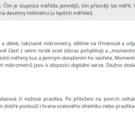
i. Čím je stupnice měřidla jemnější, tím přesněji lze měřit
 na desetiny milimetru (u lepších měřidel).
rů a délek, takzvané mikrometry, dělíme na třmenové a od
aně částí z velmi tvrdé oceli (doraz pohyblivý) a „momen
místí měřený kus a jemným dotažením ho sevřete. Momentová
ti mikrometrů jsou k dispozici digitální verze. Dlužno dod
 vlasová či nožová pravítka. Po přiložení na povrch odhal
m dobře poslouží i hrana ocelového úhelníku nebo pravítka