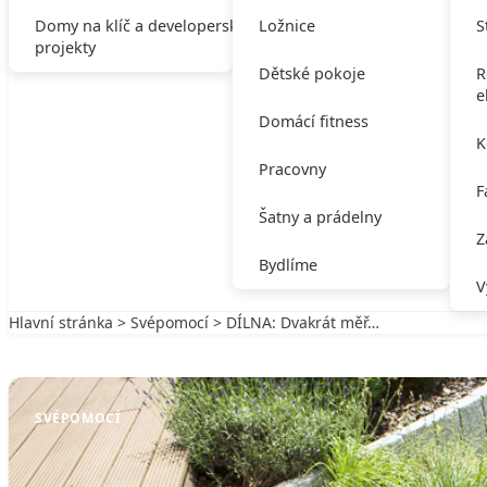
Domy na klíč a developerské
Ložnice
S
projekty
Dětské pokoje
R
e
Domácí fitness
K
Pracovny
F
Šatny a prádelny
Z
Bydlíme
V
Hlavní stránka
>
Svépomocí
> DÍLNA: Dvakrát měř…
Zpět na Svépomocí
SVÉPOMOCÍ