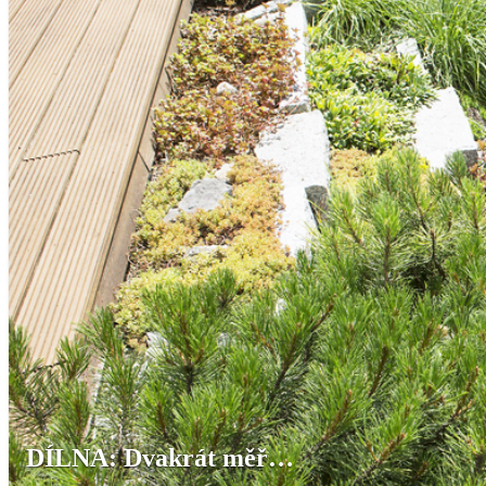
DÍLNA: Dvakrát měř…