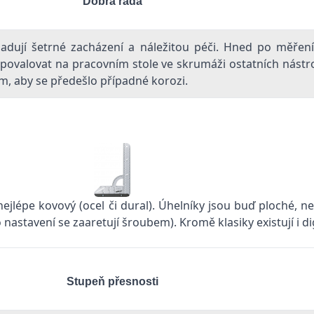
Dobrá rada
žadují šetrné zacházení a náležitou péči. Hned po měření
 povalovat na pracovním stole ve skrumáži ostatních nástro
, aby se předešlo případné korozi.
 nejlépe kovový (ocel či dural). Úhelníky jsou buď ploché, 
astavení se zaaretují šroubem). Kromě klasiky existují i dig
Stupeň přesnosti