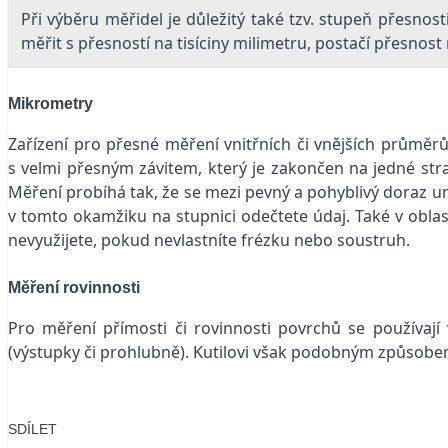
Při výběru měřidel je důležitý také tzv. stupeň přesnost
měřit s přesností na tisíciny milimetru, postačí přesnost
Mikrometry
Zařízení pro přesné měření vnitřních či vnějších průmě
s velmi přesným závitem, který je zakončen na jedné str
Měření probíhá tak, že se mezi pevný a pohyblivý doraz u
v tomto okamžiku na stupnici odečtete údaj. Také v oblas
nevyužijete, pokud nevlastníte frézku nebo soustruh.
Měření rovinnosti
Pro měření přímosti či rovinnosti povrchů se používají
(výstupky či prohlubně). Kutilovi však podobným způsobe
SDÍLET