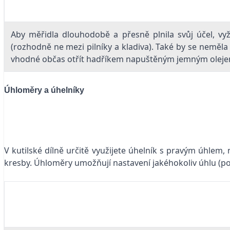
Aby měřidla dlouhodobě a přesně plnila svůj účel, vy
(rozhodně ne mezi pilníky a kladiva). Také by se neměla
vhodné občas otřít hadříkem napuštěným jemným olejem
Úhloměry a úhelníky
V kutilské dílně určitě využijete úhelník s pravým úhlem,
kresby. Úhloměry umožňují nastavení jakéhokoliv úhlu (po n