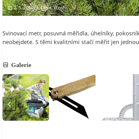
2. 5. 2019
4 min. čtení
Svinovací metr, posuvná měřidla, úhelníky, pokosní
neobejdete. S těmi kvalitními stačí měřit jen jednou
Galerie