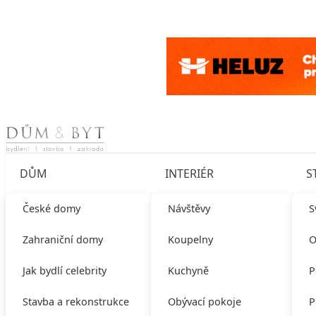
Skip to content
DŮM
INTERIÉR
S
České domy
Návštěvy
S
Zahraniční domy
Koupelny
O
Jak bydlí celebrity
Kuchyně
P
Stavba a rekonstrukce
Obývací pokoje
P