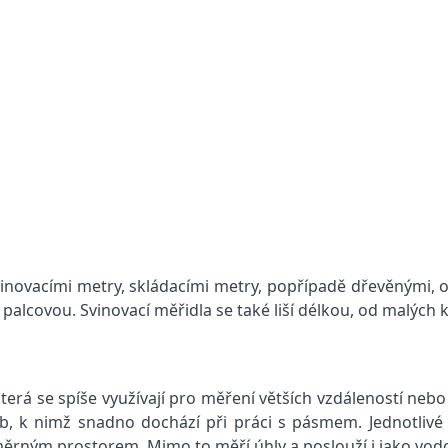
vinovacími metry, skládacími metry, popřípadě dřevěnými, oce
 palcovou. Svinovací měřidla se také liší délkou, od malýc
 která se spíše využívají pro měření větších vzdáleností ne
b, k nimž snadno dochází při práci s pásmem. Jednotlivé 
ozměrným prostorem. Mimo to měří úhly a poslouží i jako vod