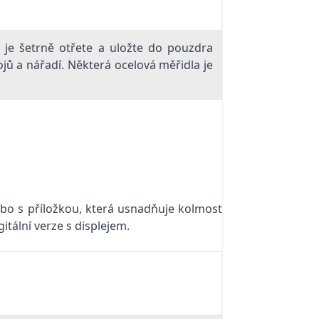
 je šetrně otřete a uložte do pouzdra
jů a nářadí. Některá ocelová měřidla je
nebo s příložkou, která usnadňuje kolmost
itální verze s displejem.