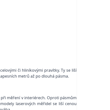
lovými či hliníkovými pravítky. Ty se liší
h kapesních metrů až po dlouhá pásma.
bo při měření v interiérech. Oproti pásmům
modely laserových měřidel se liší cenou
ováha.