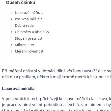
Obsah článku
Laserová měřidla
Posuvná měřidla
Dobrá rada
Úhloměry a úhelníky
Stupeň přesnosti
Mikrometry
Měření rovinnosti
Při měření délky si v domácí dílně většinou vystačíte se s
délkou a profilem, některá mají kromě metrické stupnice i
Laserová měřidla
V posledních letech přicházejí ke slovu měřidla laserová,
je práce s nimi velmi pohodlná a rychlá, s minimem chy
i funkcemi. Ty kvalitní umí pracovat i s plochami a trojr