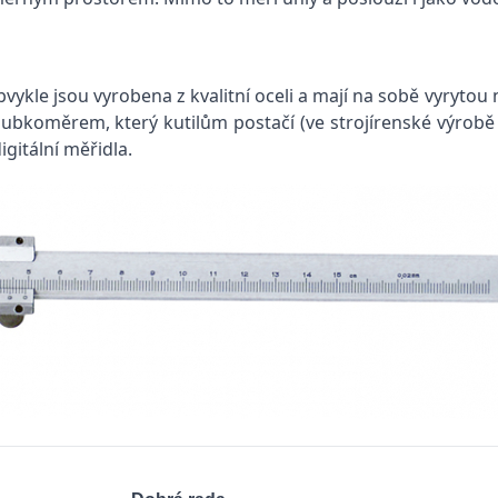
kle jsou vyrobena z kvalitní oceli a mají na sobě vyrytou
hloubkoměrem, který kutilům postačí (ve strojírenské výro
gitální měřidla.