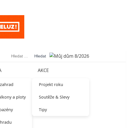
Vyhledávání
A
AKCE
 zahrad
Projekt roku
alkony a ploty
Soutěže & Slevy
 bazény
Tipy
ahradu