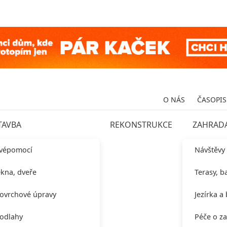
O NÁS
ČASOPIS
TAVBA
REKONSTRUKCE
ZAHRAD
vépomocí
Návštěvy
kna, dveře
Terasy, b
ovrchové úpravy
Jezírka a
odlahy
Péče o z