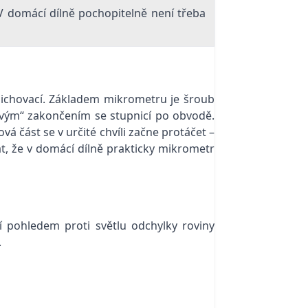
. V domácí dílně pochopitelně není třeba
pichovací. Základem mikrometru je šroub
tovým“ zakončením se stupnicí po obvodě.
 část se v určité chvíli začne protáčet –
at, že v domácí dílně prakticky mikrometr
í pohledem proti světlu odchylky roviny
.