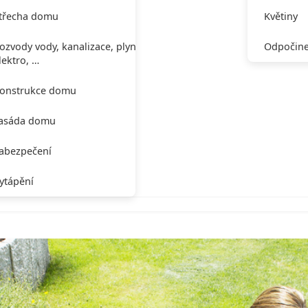
třecha domu
Květiny
ozvody vody, kanalizace, plynu,
Odpočine
lektro, …
onstrukce domu
asáda domu
abezpečení
ytápění